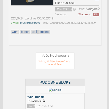
Pracovní stůl
DWG2018
kat:
Nábytek
Velikost
Staženo:
725
x
221,8kB
• ze dne
08.10.2019
Umístil:
countersniper308^
•
md5: 9ea0b8dee337bd6582726d2fb25e6ac1
work
bench
tool
cabinet
Vaše hodnocení:
Nejste přihlášeni - nemůžete
hodnotit blok