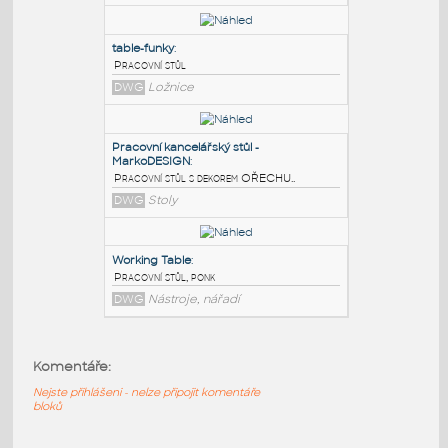
PODOBNÉ BLOKY
:
Work Bench
:
Pracovní stůl
DWG
_Různé-Jiné
table-funky
:
Pracovní stůl
DWG
Ložnice
Pracovní kancelářský stůl -
MarkoDESIGN
:
Komentáře:
Pracovní stůl s dekorem OŘECHU..
Nejste přihlášeni - nelze připojit komentáře
DWG
Stoly
bloků