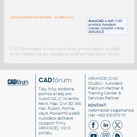
Working Table
:
Pracovní stůl, ponk
Dosud žádné komentáře - buďte první
DWG
Nástroje, nářadí
AutoCAD
a další CAD
produkty Autodesk
získáte výhodně u firmy
ARKANCE
CAD download: knihovna rodina symbol detail součást
prvek stafáž výkres kategorie kolekce free block library
CAD
fórum
ARKANCE
(CAD
Studio) - Autodesk
Platinum Partner &
Tipy, triky, podpora,
Training Center &
pomoc a rady pro
Services Partner
AutoCAD, LT, Inventor,
Revit, Map, Civil 3D, 3ds
KONTAKT:
Max, Fusion, Forma,
webmaster.cz@arkance.w
Vault, PowerMill a další
| tel. +420 910 970 111
Autodesk aplikace
(support firmy
ARKANCE). Viz
O
portálu
.