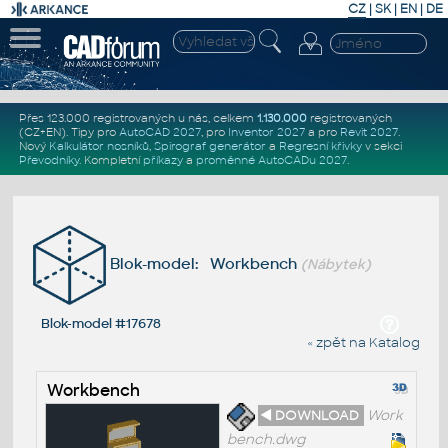
CZ
|
SK
|
EN
|
DE
Přes 123.000 registrovaných u nás, celkem
1.130.000
registrovaných
(CZ+EN)
. Tipy pro
AutoCAD 2027
, pro
Inventor 2027
a pro
Revit 2027
.
Nový
Kalkulátor nosníků
,
Spirograf generátor
a
Regresní křivky
v sekci
Převodníky
.
Kompletní
příkazy
a
proměnné AutoCADu 2027
.
Blok-model: Workbench
(Nábytek)
Blok-model #17678
« zpět na Katalog
Workbench
◄ DOWNLOAD
Work
bench.dwg