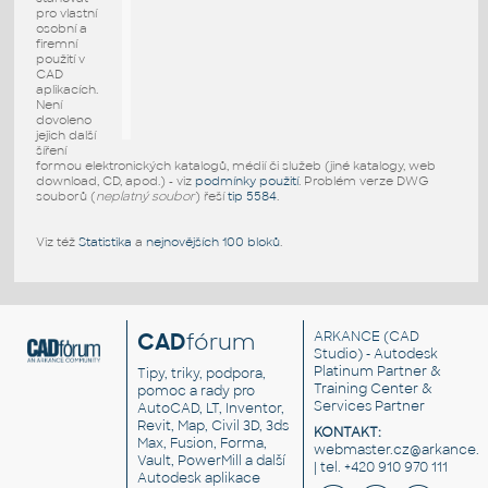
pro vlastní
osobní a
firemní
použití v
CAD
aplikacích.
Není
dovoleno
jejich další
šíření
formou elektronických katalogů, médií či služeb (jiné katalogy, web
download, CD, apod.) - viz
podmínky použití
. Problém verze DWG
souborů (
neplatný soubor
) řeší
tip 5584
.
Viz též
Statistika
a
nejnovějších 100 bloků
.
CAD
fórum
ARKANCE
(CAD
Studio) - Autodesk
Platinum Partner &
Tipy, triky, podpora,
Training Center &
pomoc a rady pro
Services Partner
AutoCAD, LT, Inventor,
Revit, Map, Civil 3D, 3ds
KONTAKT:
Max, Fusion, Forma,
webmaster.cz@arkance.w
Vault, PowerMill a další
| tel. +420 910 970 111
Autodesk aplikace