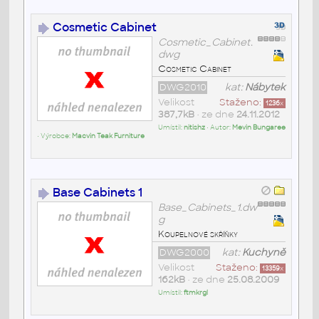
Cosmetic Cabinet
Cosmetic_Cabinet.
dwg
Cosmetic Cabinet
DWG2010
kat:
Nábytek
Velikost
Staženo:
1236
x
387,7kB
• ze dne
24.11.2012
Umístil:
nitishz
• Autor:
Mevin Bungaree
• Výrobce:
Macvin Teak Furniture
Base Cabinets 1
Base_Cabinets_1.dw
g
Koupelnové skříňky
DWG2000
kat:
Kuchyně
Velikost
Staženo:
13359
x
162kB
• ze dne
25.08.2009
Umístil:
ftmkrgl