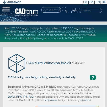
CZ
|
SK
|
EN
|
DE
Přes 123.000 registrovaných u nás, celkem
1.130.000
registrovaných
(CZ+EN)
. Tipy pro
AutoCAD 2027
, pro
Inventor 2027
a pro
Revit 2027
.
Nový
Kalkulátor nosníků
,
Spirograf generátor
a
Regresní křivky
v sekci
Převodníky
.
Kompletní
příkazy
a
proměnné AutoCADu 2027
.
CAD/BIM knihovna bloků
"cabinet"
?
CAD bloky, modely, rodiny, symboly a detaily
Bezplatná knihovna CAD a BIM bloků
pro AutoCAD, AutoCAD LT, Revit,
Inventor, Fusion 360 a další 2D a 3D CAD aplikace firmy Autodesk.
CAD bloky, modely, rodiny a soubory jsou ke stažení ve formátech
DWG
,
RFA
,
IPT
,
F3D
. Katalog slouží pro výměnu užitečných bloků mezi
uživateli CAD a BIM aplikací.
Populární
bloky a knihovny
výrobců
.