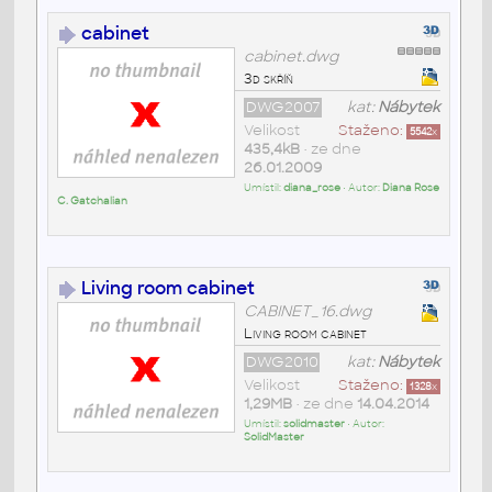
cabinet
cabinet.dwg
3d skříň
DWG2007
kat:
Nábytek
Velikost
Staženo:
5542
x
435,4kB
• ze dne
26.01.2009
Umístil:
diana_rose
• Autor:
Diana Rose
C. Gatchalian
Living room cabinet
CABINET_16.dwg
Living room cabinet
DWG2010
kat:
Nábytek
Velikost
Staženo:
1328
x
1,29MB
• ze dne
14.04.2014
Umístil:
solidmaster
• Autor:
SolidMaster