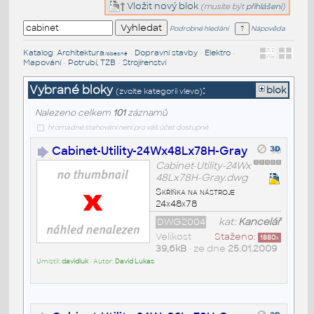
Vložit nový blok
(musíte být
přihlášeni
)
Podrobné hledání
Nápověda
Katalog
:
Architektura
•
Dopravní stavby
•
Elektro
•
/obecné
Mapování
•
Potrubí, TZB
•
Strojírenství
Vybrané bloky
:
blok
(zvolte kategorii vlevo)
Nalezeno celkem
101
záznamů
hromadné stahování není pro váš účet dostupné
Cabinet-Utility-24Wx48Lx78H-Gray
Cabinet-Utility-24Wx
48Lx78H-Gray.dwg
Skříňka na nástroje
24x48x78
DWG2004
kat:
Kancelář
Velikost
Staženo:
1880
x
39,6kB
• ze dne
25.01.2009
Umístil:
davidluk
• Autor:
David Lukas