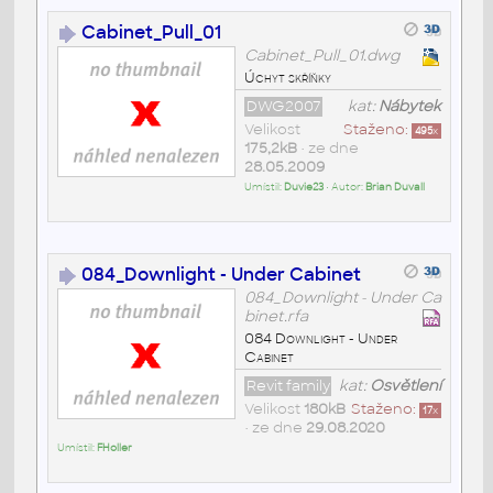
Cabinet_Pull_01
Cabinet_Pull_01.dwg
Úchyt skříňky
DWG2007
kat:
Nábytek
Velikost
Staženo:
495
x
175,2kB
• ze dne
28.05.2009
Umístil:
Duvie23
• Autor:
Brian Duvall
084_Downlight - Under Cabinet
084_Downlight - Under Ca
binet.rfa
084 Downlight - Under
Cabinet
Revit family
kat:
Osvětlení
Velikost
180kB
Staženo:
17
x
• ze dne
29.08.2020
Umístil:
FHoller