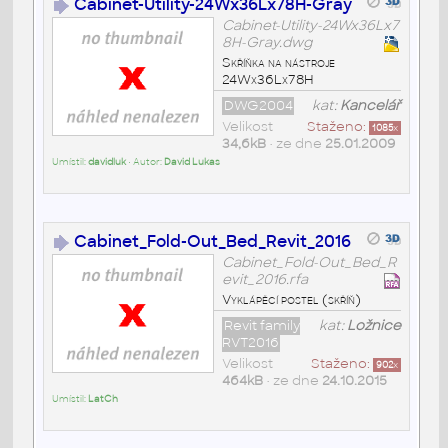
Cabinet-Utility-24Wx36Lx78H-Gray
Cabinet-Utility-24Wx36Lx7
8H-Gray.dwg
Skříňka na nástroje
24Wx36Lx78H
DWG2004
kat:
Kancelář
Velikost
Staženo:
1085
x
34,6kB
• ze dne
25.01.2009
Umístil:
davidluk
• Autor:
David Lukas
Cabinet_Fold-Out_Bed_Revit_2016
Cabinet_Fold-Out_Bed_R
evit_2016.rfa
Vyklápěcí postel (skříň)
Revit family
kat:
Ložnice
RVT2016
Velikost
Staženo:
902
x
464kB
• ze dne
24.10.2015
Umístil:
LatCh