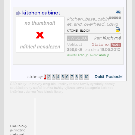
kitchen cabinet
kitchen_base_cabin
et_and_overhead_1.dwg
kitchen block
DWG2007
kat:
Kuchyně
Velikost
Staženo:
7008
x
358,5kB
• ze dne
19.05.2010
Umístil:
arch_jr
• Autor:
arch_jr
stránky:
1
2
3
4
5
6
7
8
9
10
...
Další
Poslední
CAD bloky: knihovny dwg blok rodiny rodina family symboly detaily
součásti prvky stafáž buňka buňky výkres téma kategorie kolekce
knižnica zdarma free block library
CAD bloky
je možno
stahovat