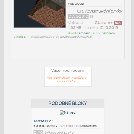
fine good
kat:
Konstrukční prvky
DWG2010
Velikost
Staženo:
509
x
1,62MB
• ze dne
17.10.2019
Umístil:
amdan^
• Autor:
hamdam
•
Výrobce:
-^
•
md5: ee91103ae1da4bf26eaba60074b3f087
Vaše hodnocení:
Nejste přihlášeni - nemůžete
hodnotit blok