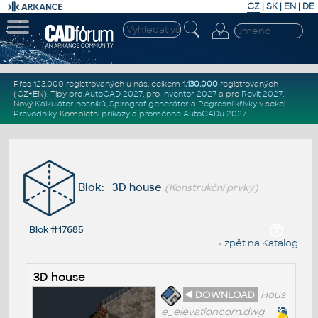
CZ
|
SK
|
EN
|
DE
Přes 123.000 registrovaných u nás, celkem
1.130.000
registrovaných
(CZ+EN)
. Tipy pro
AutoCAD 2027
, pro
Inventor 2027
a pro
Revit 2027
.
Nový
Kalkulátor nosníků
,
Spirograf generátor
a
Regresní křivky
v sekci
Převodníky
.
Kompletní
příkazy
a
proměnné AutoCADu 2027
.
Blok: 3D house
(Konstrukční prvky)
Blok #17685
« zpět na Katalog
3D house
◄ DOWNLOAD
Hous
e_elevationcom.dwg