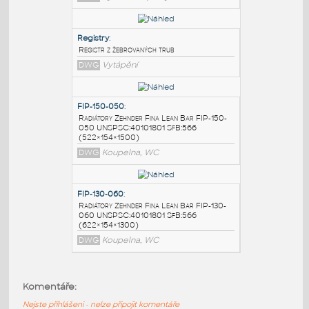
PODOBNÉ BLOKY
:
Test1PJH[2]
:
GOOD answer to 3D shell construction
DWG
Výkresové prvky
Registry
:
Registr z žebrovaných trub
DWG
Vytápění
FIP-150-050
:
Radiátory Zehnder Fina Lean Bar FIP-150-
050 UNSPSC:40101801 SfB:566
(522×154×1500)
Komentáře:
DWG
Koupelna, WC
Nejste přihlášeni - nelze připojit komentáře