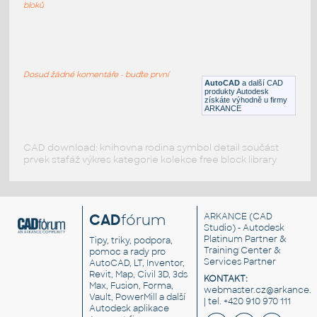
bloků
FIP-130-060
:
Radiátory Zehnder Fina Lean Bar FIP-130-
060 UNSPSC:40101801 SfB:566
(622×154×1300)
Dosud žádné komentáře - buďte první
AutoCAD
a další CAD
DWG
Koupelna, WC
produkty Autodesk
získáte výhodně u firmy
ARKANCE
CAD download: knihovna rodina symbol detail součást
prvek stafáž výkres kategorie kolekce free block library
CAD
fórum
ARKANCE
(CAD
Studio) - Autodesk
Platinum Partner &
Tipy, triky, podpora,
Training Center &
pomoc a rady pro
Services Partner
AutoCAD, LT, Inventor,
Revit, Map, Civil 3D, 3ds
KONTAKT:
Max, Fusion, Forma,
webmaster.cz@arkance.w
Vault, PowerMill a další
| tel. +420 910 970 111
Autodesk aplikace