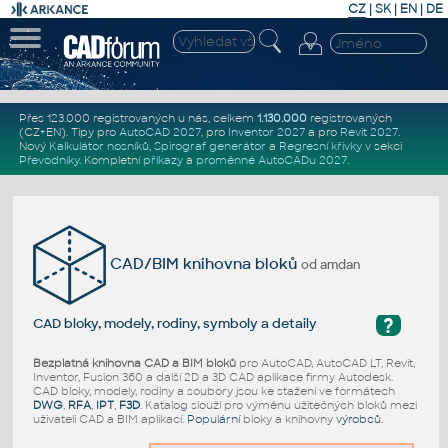
CZ
|
SK
|
EN
|
DE
Přes 123.000 registrovaných u nás, celkem
1.130.000
registrovaných
(CZ+EN)
. Tipy pro
AutoCAD 2027
, pro
Inventor 2027
a pro
Revit 2027
.
Nový
Kalkulátor nosníků
,
Spirograf generátor
a
Regresní křivky
v sekci
Převodníky
.
Kompletní
příkazy
a
proměnné AutoCADu 2027
.
CAD/BIM knihovna bloků
od amdan
?
CAD bloky, modely, rodiny, symboly a detaily
Bezplatná knihovna CAD a BIM bloků
pro AutoCAD, AutoCAD LT, Revit,
Inventor, Fusion 360 a další 2D a 3D CAD aplikace firmy Autodesk.
CAD bloky, modely, rodiny a soubory jsou ke stažení ve formátech
DWG
,
RFA
,
IPT
,
F3D
. Katalog slouží pro výměnu užitečných bloků mezi
uživateli CAD a BIM aplikací.
Populární
bloky a knihovny
výrobců
.