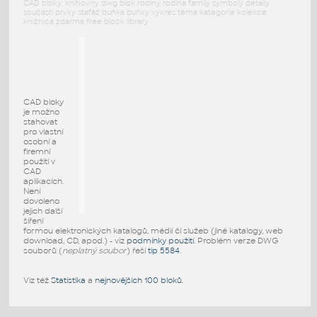
CAD bloky: knihovny dwg blok rodiny rodina family symboly detaily
součásti prvky stafáž buňka buňky výkres téma kategorie kolekce
knižnica zdarma free block library
CAD bloky
je možno
stahovat
pro vlastní
osobní a
firemní
použití v
CAD
aplikacích.
Není
dovoleno
jejich další
šíření
formou elektronických katalogů, médií či služeb (jiné katalogy, web
download, CD, apod.) - viz
podmínky použití
. Problém verze DWG
souborů (
neplatný soubor
) řeší
tip 5584
.
Viz též
Statistika
a
nejnovějších 100 bloků
.