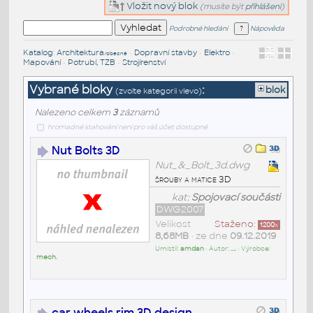
Vložit nový blok
(musíte být
přihlášeni
)
Podrobné hledání
Nápověda
Katalog
:
Architektura
•
Dopravní stavby
•
Elektro
•
/obecné
Mapování
•
Potrubí, TZB
•
Strojírenství
Vybrané bloky
:
blok
(zvolte kategorii vlevo)
Nalezeno celkem
3
záznamů
hromadné stahování není pro váš účet dostupné
Nut Bolts 3D
Nut_&_Bolt_3d.dwg
šrouby a matice 3D
kat:
Spojovací součásti
DWG2007
Velikost
Staženo:
1200
x
8,68MB
• ze dne
09.12.2019
Umístil:
amdan
• Autor:
....
• Výrobce:
mech.
car wheels rim 3D design