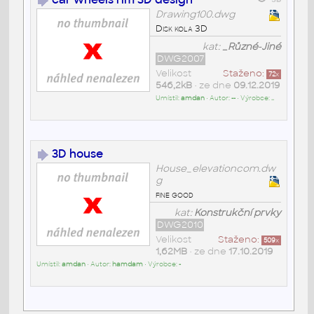
Drawing100.dwg
Disk kola 3D
kat:
_Různé-Jiné
DWG2007
Velikost
Staženo:
72
x
546,2kB
• ze dne
09.12.2019
Umístil:
amdan
• Autor:
--
• Výrobce:
..
3D house
House_elevationcom.dw
g
fine good
kat:
Konstrukční prvky
DWG2010
Velikost
Staženo:
509
x
1,62MB
• ze dne
17.10.2019
Umístil:
amdan
• Autor:
hamdam
• Výrobce:
-