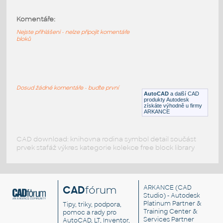
DYNAMIC STANDARD MILLWORK BLOCK
:
Komentáře:
DYNAMIC STANDARD MILLWORK
BLOCK
Nejste přihlášeni - nelze připojit komentáře
bloků
DWG
Dřevo
DYNAMIC CROWN MOLDING BLOCK
:
Dosud žádné komentáře - buďte první
DYNAMIC CROWN MOLDING BLOCK
AutoCAD
a další CAD
produkty Autodesk
DWG
Dřevo
získáte výhodně u firmy
ARKANCE
CAD download: knihovna rodina symbol detail součást
prvek stafáž výkres kategorie kolekce free block library
CAD
fórum
ARKANCE
(CAD
Studio) - Autodesk
Platinum Partner &
Tipy, triky, podpora,
Training Center &
pomoc a rady pro
Services Partner
AutoCAD, LT, Inventor,