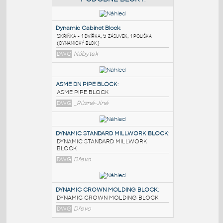
PODOBNÉ BLOKY
:
Dynamic Cabinet Block
:
Skříňka - 1 dvířka, 5 zásuvek, 1 poliška
(dynamický blok)
DWG
Nábytek
ASME DN PIPE BLOCK
:
ASME PIPE BLOCK
DWG
_Různé-Jiné