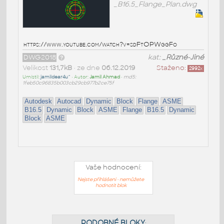
_B16.5_Flange_Plan.dwg
https://www.youtube.com/watch?v=sdFtOPWggFo
DWG2018
kat:
_Různé-Jiné
Velikost
131,7kB
• ze dne
06.12.2019
Staženo:
2992
x
Umístil:
jamildear4u^
• Autor:
Jamil Ahmad
•
md5:
1feb50c96835b003cb29cb977b2ce75f
Autodesk
Autocad
Dynamic
Block
Flange
ASME
B16.5
Dynamic
Block
ASME
Flange
B16.5
Dynamic
Block
ASME
Vaše hodnocení:
Nejste přihlášeni - nemůžete
hodnotit blok