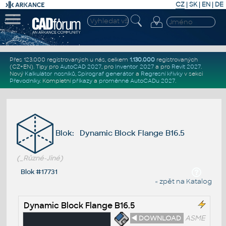
CZ
|
SK
|
EN
|
DE
Přes 123.000 registrovaných u nás, celkem
1.130.000
registrovaných
(CZ+EN)
. Tipy pro
AutoCAD 2027
, pro
Inventor 2027
a pro
Revit 2027
.
Nový
Kalkulátor nosníků
,
Spirograf generátor
a
Regresní křivky
v sekci
Převodníky
.
Kompletní
příkazy
a
proměnné AutoCADu 2027
.
Blok: Dynamic Block Flange B16.5
(_Různé-Jiné)
Blok #17731
« zpět na Katalog
Dynamic Block Flange B16.5
◄ DOWNLOAD
ASME