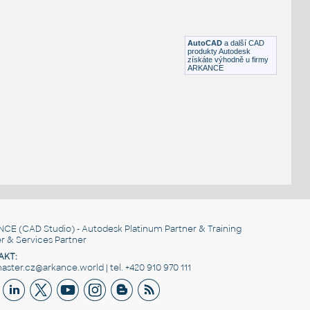
4040 Hinge with clamp
:
Hinge with clamp for 4040 profile
DWG
Materiály
AutoCAD
a další CAD
produkty Autodesk
získáte výhodně u firmy
ARKANCE
NCE
(CAD Studio) - Autodesk Platinum Partner & Training
r & Services Partner
AKT:
ster.cz@arkance.world | tel. +420 910 970 111