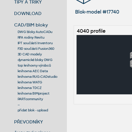
TIPY A TRIKY
Blok-model #17740
DOWNLOAD
CAD/BIM bloky
4040 profile
DWG bloky AutoCADu
RFA rodiny Revitu
IPT součásti Inventoru
F3D součásti Fusion360
3D CAD modely
dynamické bloky DWG
top knihovny výrobců
knihovna AEC Data
knihovna RUG-CADstudio
knihovna WATG
knihovna TDCZ
knihovna BIMproject
PARTcommunity
--
přidat blok - upload
PŘEVODNÍKY