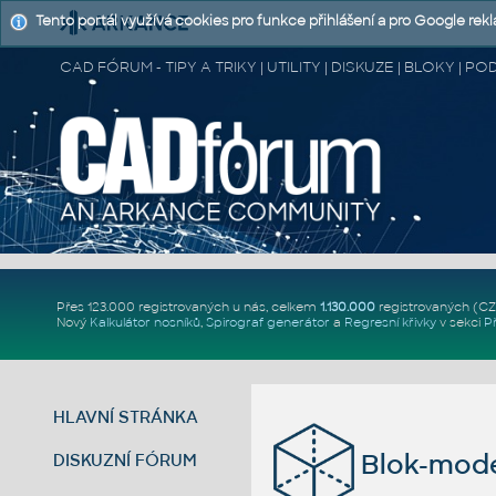
Tento portál využívá cookies pro funkce přihlášení a pro Google rek
CAD FÓRUM - TIPY A TRIKY | UTILITY | DISKUZE | BLOKY |
Přes 123.000 registrovaných u nás, celkem
1.130.000
registrovaných (C
Nový
Kalkulátor nosníků
,
Spirograf generátor
a
Regresní křivky
v sekci
P
HLAVNÍ STRÁNKA
Blok-mode
DISKUZNÍ FÓRUM