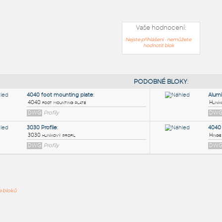
Vaše hodnocení:
Nejste přihlášeni - nemůžete
hodnotit blok
PODOB
4040 foot mounting plate
:
ře bloků
4040 foot mounting plate
DWG
Profily