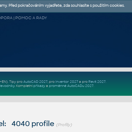
lamy. Před pokračováním vyjadřete, zda souhlasíte s použitím cookies.
 PODPORA | POMOC A RADY
Z+EN)
. Tipy pro
AutoCAD 2027
, pro
Inventor 2027
a pro
Revit 2027
.
řevodníky
.
Kompletní
příkazy
a
proměnné AutoCADu 2027
.
l: 4040 profile
(Profily)