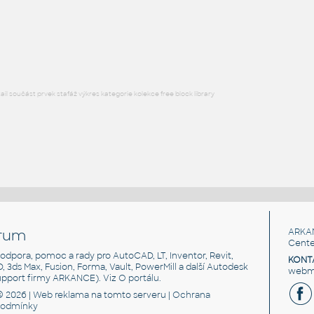
3030 Profile
:
3030 hliníkový profil
DWG
Profily
l součást prvek stafáž výkres kategorie kolekce free block library
rum
ARKA
Cente
, podpora, pomoc a rady pro AutoCAD, LT, Inventor, Revit,
KONT
3D, 3ds Max, Fusion, Forma, Vault, PowerMill a další Autodesk
webma
support firmy ARKANCE). Viz
O portálu
.
© 2026 |
Web reklama
na tomto serveru |
Ochrana
podmínky