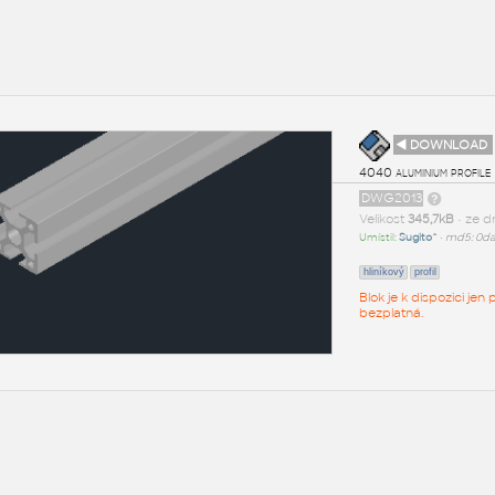
◄ DOWNLOAD
4040 aluminium profile
DWG2013
Velikost
345,7kB
• ze 
Umístil:
Sugito^
•
md5: 0da
hliníkový
profil
Blok je k dispozici je
bezplatná.