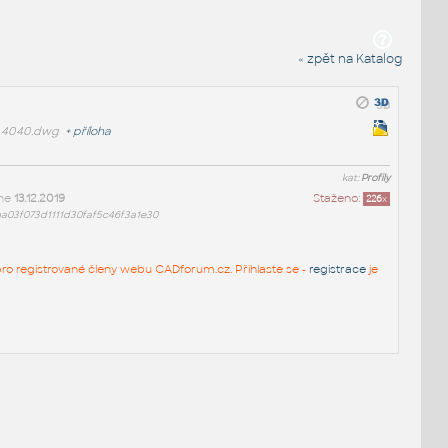
« zpět na Katalog
4040.dwg
+
příloha
kat:
Profily
dne
13.12.2019
Staženo:
226
x
a03f073d1111d30faf5c46f3a1e30
n pro registrované členy webu CADforum.cz. Přihlaste se -
registrace
je