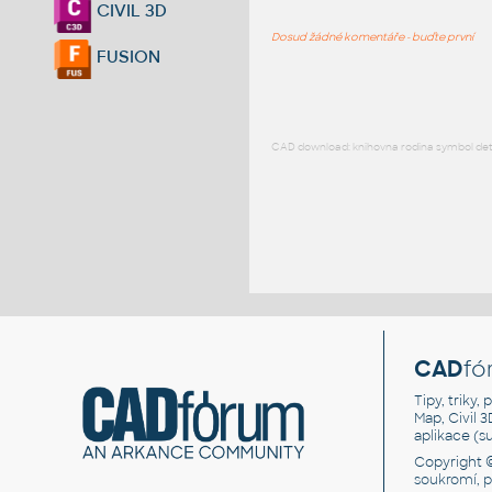
CIVIL 3D
Dosud žádné komentáře - buďte první
FUSION
CAD download: knihovna rodina symbol detai
CAD
fó
Tipy, triky
Map, Civil 
aplikace (
Copyright 
soukromí, 