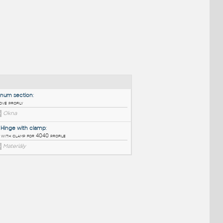
NÉ BLOKY
:
Aluminum section
:
Hliníkové profily
DWG
Okna