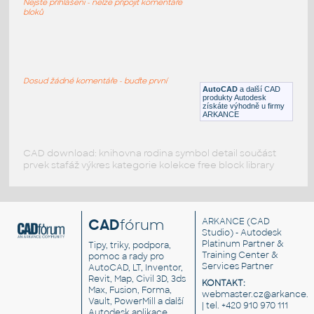
Nejste přihlášeni - nelze připojit komentáře
IPT
Spojovací součásti
bloků
M6 M6 DIN 912 3D
:
ŠROUBY M6 DIN 912
Dosud žádné komentáře - buďte první
AutoCAD
a další CAD
DWG
Spojovací součásti
produkty Autodesk
získáte výhodně u firmy
ARKANCE
CAD download: knihovna rodina symbol detail součást
prvek stafáž výkres kategorie kolekce free block library
CAD
fórum
ARKANCE
(CAD
Studio) - Autodesk
Platinum Partner &
Tipy, triky, podpora,
Training Center &
pomoc a rady pro
Services Partner
AutoCAD, LT, Inventor,
Revit, Map, Civil 3D, 3ds
KONTAKT:
Max, Fusion, Forma,
webmaster.cz@arkance.w
Vault, PowerMill a další
| tel. +420 910 970 111
Autodesk aplikace