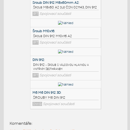
PODOBNÉ BLOKY
:
Sroub DIN 912 M8x60mm A2
:
Šroub M8x60 A2 dle ČSN 021143, DIN 912
IPT
Spojovací součásti
Šroub M10x16
:
Šroub DIN 912 M10x16 A2
IPT
Spojovací součásti
DIN 912
:
DIN 912 - šroub s válcovou hlavnou a
Komentáře:
vnitřním šestihranem