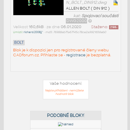
N_BOLT_DIN912.dwg
ALLEN BOLT ( DIN 912 )
kat:
Spojovací součásti
DWG2000
Velikost
160,6kB
• ze dne
06.01.2020
Staženo:
2198
x
Umístil:
richard.2008jj^
•
md5: 76988ab7fa67f45c78ce2a9921656eb0
BOLT
Blok je k dispozici jen pro registrované členy webu
CADforum.cz. Přihlaste se -
registrace
je bezplatná.
Vaše hodnocení:
Nejste přihlášeni - nemůžete
hodnotit blok