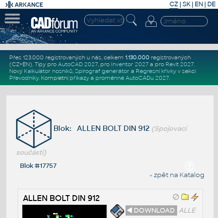
CZ
|
SK
|
EN
|
DE
Přes 123.000 registrovaných u nás, celkem
1.130.000
registrovaných
(CZ+EN)
. Tipy pro
AutoCAD 2027
, pro
Inventor 2027
a pro
Revit 2027
.
Nový
Kalkulátor nosníků
,
Spirograf generátor
a
Regresní křivky
v sekci
Převodníky
.
Kompletní
příkazy
a
proměnné AutoCADu 2027
.
Blok: ALLEN BOLT DIN 912
(Spojovací
součásti)
Blok #17757
« zpět na Katalog
ALLEN BOLT DIN 912
◄ DOWNLOAD
ALLE