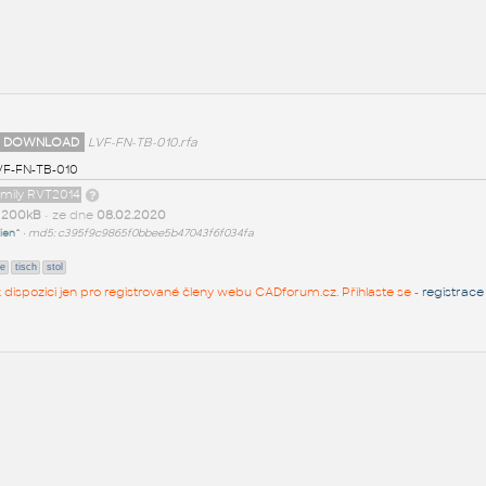
 DOWNLOAD
LVF-FN-TB-010.rfa
VF-FN-TB-010
amily RVT2014
t
200kB
• ze dne
08.02.2020
ien^
•
md5: c395f9c9865f0bbee5b47043f6f034fa
le
tisch
stol
 k dispozici jen pro registrované členy webu CADforum.cz. Přihlaste se -
registrace