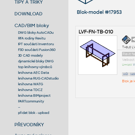
TIPY A TRIKY
Blok-model #17953
DOWNLOAD
CAD/BIM bloky
LVF-FN-TB-010
DWG bloky AutoCADu
RFA rodiny Revitu
◄
IPT součásti Inventoru
Table L
F3D součásti Fusion360
Revit f
3D CAD modely
Velikos
dynamické bloky DWG
Umístil:
V
top knihovny výrobců
knihovna AEC Data
stůl
tab
knihovna RUG-CADstudio
Blok je
knihovna WATG
knihovna TDCZ
knihovna BIMproject
PARTcommunity
--
přidat blok - upload
PŘEVODNÍKY