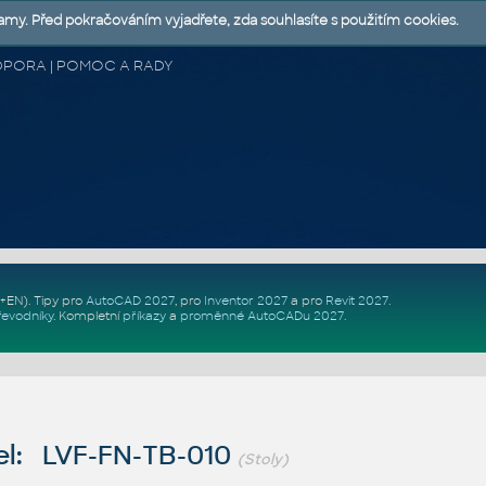
lamy. Před pokračováním vyjadřete, zda souhlasíte s použitím cookies.
 PODPORA | POMOC A RADY
Z+EN)
. Tipy pro
AutoCAD 2027
, pro
Inventor 2027
a pro
Revit 2027
.
řevodníky
.
Kompletní
příkazy
a
proměnné AutoCADu 2027
.
l: LVF-FN-TB-010
(Stoly)