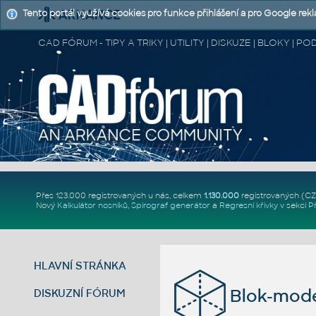
Tento portál využívá cookies pro funkce přihlášení a pro Google rek
CAD FÓRUM - TIPY A TRIKY | UTILITY | DISKUZE | BLOKY |
Přes 123.000 registrovaných u nás, celkem
1.130.000
registrovaných (C
Nový
Kalkulátor nosníků
,
Spirograf generátor
a
Regresní křivky
v sekci
P
HLAVNÍ STRÁNKA
Blok-mode
DISKUZNÍ FÓRUM