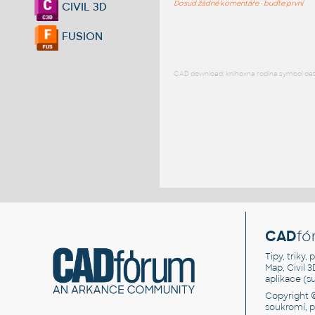
Dosud žádné komentáře - buďte první
CIVIL 3D
FUSION
CAD download: knihovna rodina symbol detai
CAD
fó
Tipy, triky
Map, Civil 
aplikace (
Copyright 
soukromí, 