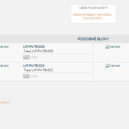
Vaše hodnocení:
Nejste přihlášeni - nemůžete
hodnotit blok
PODOB
LVF-FN-TB-005
:
ře bloků
Table LVF-FN-TB-005
RFA
Stoly
LVF-FN-TB-002
:
Table LVF-FN-TB-002