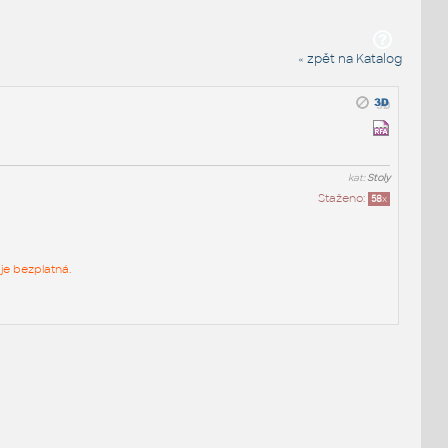
« zpět na Katalog
kat:
Stoly
Staženo:
58
x
je bezplatná.