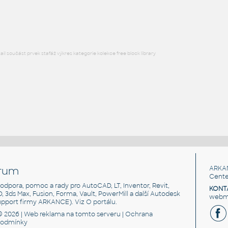
RFA
Stoly
l součást prvek stafáž výkres kategorie kolekce free block library
rum
ARKA
Cente
, podpora, pomoc a rady pro AutoCAD, LT, Inventor, Revit,
KONT
3D, 3ds Max, Fusion, Forma, Vault, PowerMill a další Autodesk
webma
support firmy ARKANCE). Viz
O portálu
.
© 2026 |
Web reklama
na tomto serveru |
Ochrana
podmínky