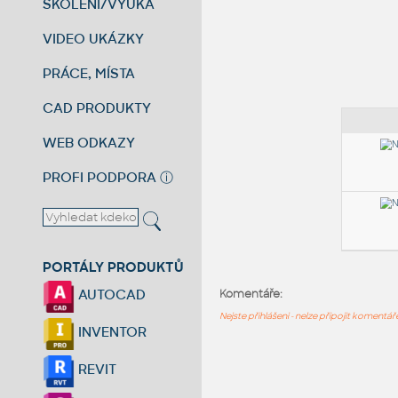
ŠKOLENÍ/VÝUKA
VIDEO UKÁZKY
PRÁCE, MÍSTA
CAD PRODUKTY
WEB ODKAZY
PROFI PODPORA
ⓘ
PORTÁLY PRODUKTŮ
AUTOCAD
Komentáře:
Nejste přihlášeni - nelze připojit komentá
INVENTOR
REVIT