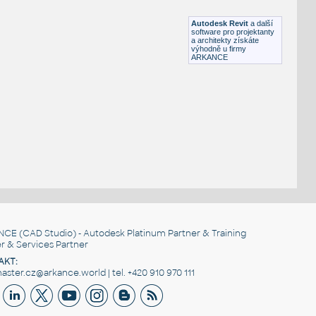
RFA
Stoly
Autodesk Revit
a další
software pro projektanty
a architekty získáte
výhodně u firmy
ARKANCE
NCE
(CAD Studio) - Autodesk Platinum Partner & Training
r & Services Partner
AKT:
ster.cz@arkance.world | tel. +420 910 970 111