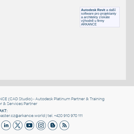
RFA
Stoly
Autodesk Revit
a další
software pro projektanty
a architekty získáte
výhodně u firmy
ARKANCE
NCE
(CAD Studio) - Autodesk Platinum Partner & Training
r & Services Partner
AKT:
ster.cz@arkance.world | tel. +420 910 970 111