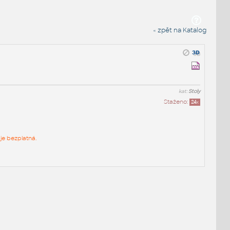
« zpět na Katalog
kat:
Stoly
Staženo:
24
x
je bezplatná.