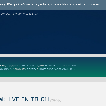
lamy. Před pokračováním vyjadřete, zda souhlasíte s použitím cookies.
 PODPORA | POMOC A RADY
Z+EN)
. Tipy pro
AutoCAD 2027
, pro
Inventor 2027
a pro
Revit 2027
.
řevodníky
.
Kompletní
příkazy
a
proměnné AutoCADu 2027
.
l: LVF-FN-TB-011
(Stoly)