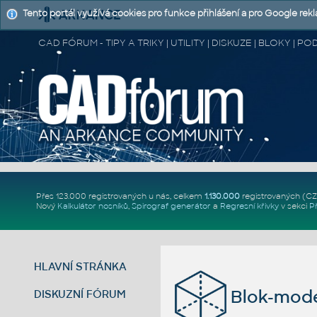
Tento portál využívá cookies pro funkce přihlášení a pro Google rek
CAD FÓRUM - TIPY A TRIKY | UTILITY | DISKUZE | BLOKY |
Přes 123.000 registrovaných u nás, celkem
1.130.000
registrovaných (C
Nový
Kalkulátor nosníků
,
Spirograf generátor
a
Regresní křivky
v sekci
P
HLAVNÍ STRÁNKA
Blok-mode
DISKUZNÍ FÓRUM