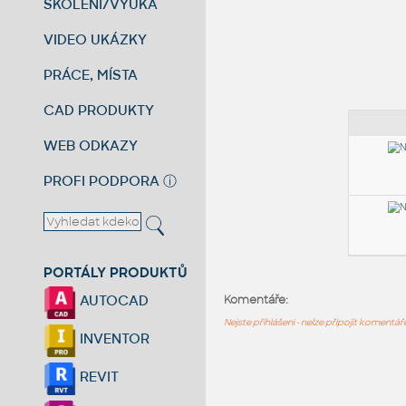
ŠKOLENÍ/VÝUKA
VIDEO UKÁZKY
PRÁCE, MÍSTA
CAD PRODUKTY
WEB ODKAZY
PROFI PODPORA
ⓘ
PORTÁLY PRODUKTŮ
AUTOCAD
Komentáře:
Nejste přihlášeni - nelze připojit komentá
INVENTOR
REVIT