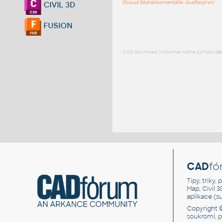
Dosud žádné komentáře - buďte první
CIVIL 3D
FUSION
CAD download: knihovna rodina symbol detai
CAD
fó
Tipy, triky
Map, Civil 
aplikace (
Copyright 
soukromí, 