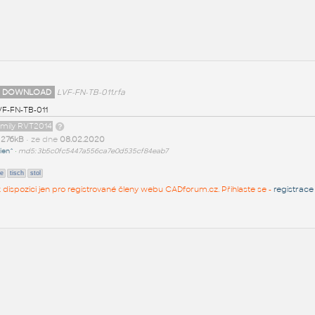
 DOWNLOAD
LVF-FN-TB-011.rfa
VF-FN-TB-011
amily RVT2014
t
276kB
• ze dne
08.02.2020
ien^
•
md5: 3b5c0fc5447a556ca7e0d535cf84eab7
le
tisch
stol
 k dispozici jen pro registrované členy webu CADforum.cz. Přihlaste se -
registrace