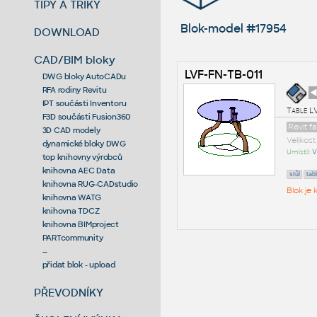
TIPY A TRIKY
Blok-model #17954
DOWNLOAD
CAD/BIM bloky
LVF-FN-TB-011
DWG bloky AutoCADu
RFA rodiny Revitu
◄
IPT součásti Inventoru
Table L
F3D součásti Fusion360
Revit f
3D CAD modely
Velikos
dynamické bloky DWG
Umístil:
V
top knihovny výrobců
knihovna AEC Data
stůl
tab
knihovna RUG-CADstudio
Blok je
knihovna WATG
knihovna TDCZ
knihovna BIMproject
PARTcommunity
--
přidat blok - upload
PŘEVODNÍKY