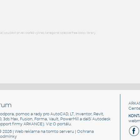
RFA
Stoly
l součást prvek stafáž výkres kategorie kolekce free block library
rum
ARKA
Cente
, podpora, pomoc a rady pro AutoCAD, LT, Inventor, Revit,
KONT
3D, 3ds Max, Fusion, Forma, Vault, PowerMill a další Autodesk
webma
support firmy ARKANCE). Viz
O portálu
.
© 2026 |
Web reklama
na tomto serveru |
Ochrana
podmínky