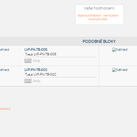
Vaše hodnocení:
Nejste přihlášeni - nemůžete
hodnotit blok
PODOB
LVF-FN-TB-005
:
ře bloků
Table LVF-FN-TB-005
RFA
Stoly
LVF-FN-TB-002
:
Table LVF-FN-TB-002