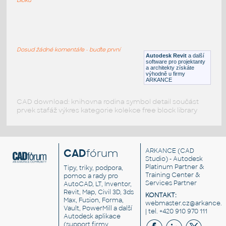
LVF-FN-TB-001
:
Table LVF-FN-TB-001
Dosud žádné komentáře - buďte první
RFA
Stoly
Autodesk Revit
a další
software pro projektanty
a architekty získáte
výhodně u firmy
ARKANCE
CAD download: knihovna rodina symbol detail součást
prvek stafáž výkres kategorie kolekce free block library
CAD
fórum
ARKANCE
(CAD
Studio) - Autodesk
Platinum Partner &
Tipy, triky, podpora,
Training Center &
pomoc a rady pro
Services Partner
AutoCAD, LT, Inventor,
Revit, Map, Civil 3D, 3ds
KONTAKT:
Max, Fusion, Forma,
webmaster.cz@arkance.w
Vault, PowerMill a další
| tel. +420 910 970 111
Autodesk aplikace
(support firmy