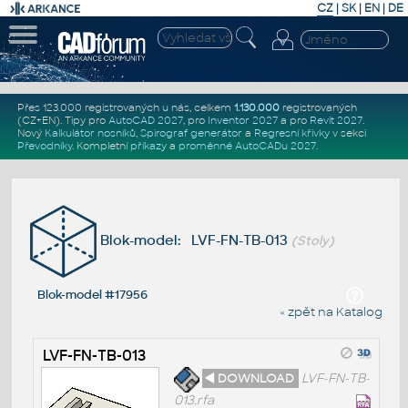
CZ
|
SK
|
EN
|
DE
Přes 123.000 registrovaných u nás, celkem
1.130.000
registrovaných
(CZ+EN)
. Tipy pro
AutoCAD 2027
, pro
Inventor 2027
a pro
Revit 2027
.
Nový
Kalkulátor nosníků
,
Spirograf generátor
a
Regresní křivky
v sekci
Převodníky
.
Kompletní
příkazy
a
proměnné AutoCADu 2027
.
Blok-model: LVF-FN-TB-013
(Stoly)
Blok-model #17956
« zpět na Katalog
LVF-FN-TB-013
◄ DOWNLOAD
LVF-FN-TB-
013.rfa