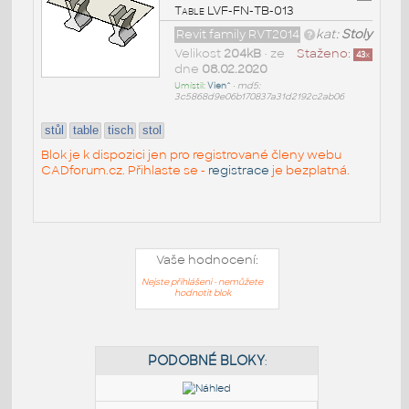
Table LVF-FN-TB-013
Revit family RVT2014
kat:
Stoly
Velikost
204kB
• ze
Staženo:
43
x
dne
08.02.2020
Umístil:
Vien^
•
md5:
3c5868d9e06b170837a31d2192c2ab06
stůl
table
tisch
stol
Blok je k dispozici jen pro registrované členy webu
CADforum.cz. Přihlaste se -
registrace
je bezplatná.
Vaše hodnocení:
Nejste přihlášeni - nemůžete
hodnotit blok