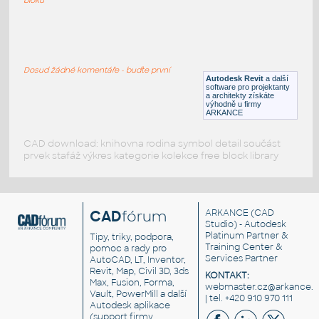
LVF-FN-TB-001
:
Table LVF-FN-TB-001
Dosud žádné komentáře - buďte první
RFA
Stoly
Autodesk Revit
a další
software pro projektanty
a architekty získáte
výhodně u firmy
ARKANCE
CAD download: knihovna rodina symbol detail součást
prvek stafáž výkres kategorie kolekce free block library
CAD
fórum
ARKANCE
(CAD
Studio) - Autodesk
Platinum Partner &
Tipy, triky, podpora,
Training Center &
pomoc a rady pro
Services Partner
AutoCAD, LT, Inventor,
Revit, Map, Civil 3D, 3ds
KONTAKT:
Max, Fusion, Forma,
webmaster.cz@arkance.w
Vault, PowerMill a další
| tel. +420 910 970 111
Autodesk aplikace
(support firmy