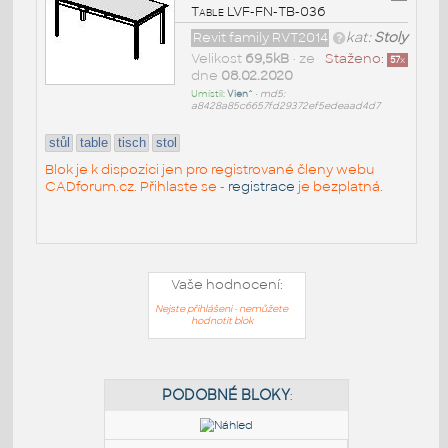
Table LVF-FN-TB-036
Revit family RVT2014
kat:
Stoly
Velikost
69,5kB
• ze
Staženo:
57
x
dne
08.02.2020
Umístil:
Vien^
•
md5:
a8428a85c6657fd29372ef5edeaad4d7
stůl
table
tisch
stol
Blok je k dispozici jen pro registrované členy webu
CADforum.cz. Přihlaste se -
registrace
je bezplatná.
Vaše hodnocení:
Nejste přihlášeni - nemůžete
hodnotit blok