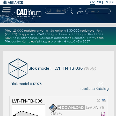
CZ
|
SK
|
EN
|
DE
Přes 123.000 registrovaných u nás, celkem
1.130.000
registrovaných
(CZ+EN)
. Tipy pro
AutoCAD 2027
, pro
Inventor 2027
a pro
Revit 2027
.
Nový
Kalkulátor nosníků
,
Spirograf generátor
a
Regresní křivky
v sekci
Převodníky
.
Kompletní
příkazy
a
proměnné AutoCADu 2027
.
Blok-model: LVF-FN-TB-036
(Stoly)
Blok-model #17978
« zpět na Katalog
LVF-FN-TB-036
◄ DOWNLOAD
LVF-FN-TB-
036.rfa