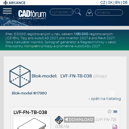
CZ
|
SK
|
EN
|
DE
Přes 123.000 registrovaných u nás, celkem
1.130.000
registrovaných
(CZ+EN)
. Tipy pro
AutoCAD 2027
, pro
Inventor 2027
a pro
Revit 2027
.
Nový
Kalkulátor nosníků
,
Spirograf generátor
a
Regresní křivky
v sekci
Převodníky
.
Kompletní
příkazy
a
proměnné AutoCADu 2027
.
Blok-model: LVF-FN-TB-038
(Stoly)
Blok-model #17980
« zpět na Katalog
LVF-FN-TB-038
◄ DOWNLOAD
LVF-FN-TB-
038.rfa