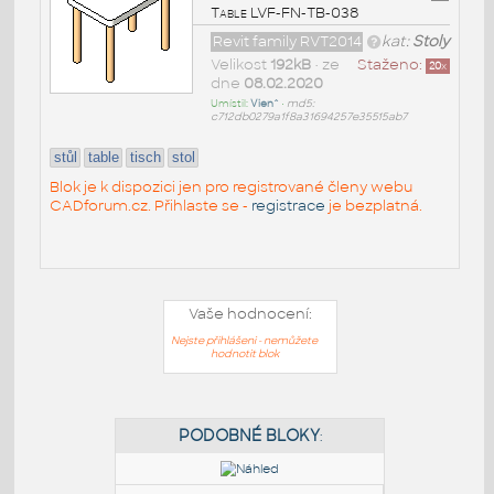
Table LVF-FN-TB-038
Revit family RVT2014
kat:
Stoly
Velikost
192kB
• ze
Staženo:
20
x
dne
08.02.2020
Umístil:
Vien^
•
md5:
c712db0279a1f8a31694257e35515ab7
stůl
table
tisch
stol
Blok je k dispozici jen pro registrované členy webu
CADforum.cz. Přihlaste se -
registrace
je bezplatná.
Vaše hodnocení:
Nejste přihlášeni - nemůžete
hodnotit blok