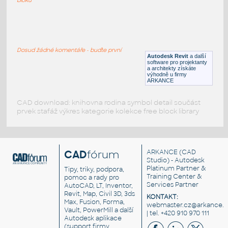
LVF-FN-TB-001
:
Table LVF-FN-TB-001
Dosud žádné komentáře - buďte první
RFA
Stoly
Autodesk Revit
a další
software pro projektanty
a architekty získáte
výhodně u firmy
ARKANCE
CAD download: knihovna rodina symbol detail součást
prvek stafáž výkres kategorie kolekce free block library
CAD
fórum
ARKANCE
(CAD
Studio) - Autodesk
Platinum Partner &
Tipy, triky, podpora,
Training Center &
pomoc a rady pro
Services Partner
AutoCAD, LT, Inventor,
Revit, Map, Civil 3D, 3ds
KONTAKT:
Max, Fusion, Forma,
webmaster.cz@arkance.w
Vault, PowerMill a další
| tel. +420 910 970 111
Autodesk aplikace
(support firmy