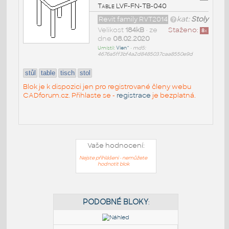
Table LVF-FN-TB-040
Revit family RVT2014
kat:
Stoly
Velikost
184kB
• ze
Staženo:
8
x
dne
08.02.2020
Umístil:
Vien^
•
md5:
4676a5ff3bf4a2d8485037caa8550e9d
stůl
table
tisch
stol
Blok je k dispozici jen pro registrované členy webu
CADforum.cz. Přihlaste se -
registrace
je bezplatná.
Vaše hodnocení:
Nejste přihlášeni - nemůžete
hodnotit blok