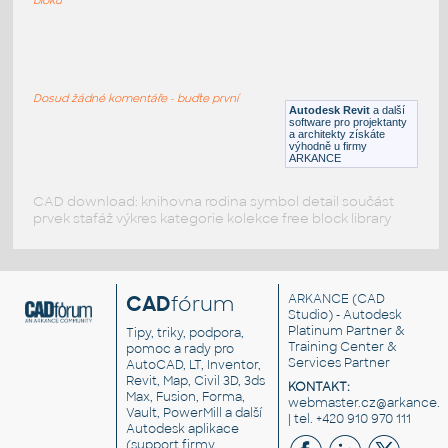
LVF-FN-TB-001
:
Table LVF-FN-TB-001
Dosud žádné komentáře - buďte první
RFA
Stoly
Autodesk Revit
a další
software pro projektanty
a architekty získáte
výhodně u firmy
ARKANCE
CAD download: knihovna rodina symbol detail součást
prvek stafáž výkres kategorie kolekce free block library
CAD
fórum
ARKANCE
(CAD
Studio) - Autodesk
Platinum Partner &
Tipy, triky, podpora,
Training Center &
pomoc a rady pro
Services Partner
AutoCAD, LT, Inventor,
Revit, Map, Civil 3D, 3ds
KONTAKT:
Max, Fusion, Forma,
webmaster.cz@arkance.w
Vault, PowerMill a další
| tel. +420 910 970 111
Autodesk aplikace
(support firmy