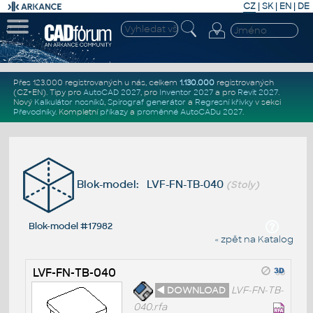
CZ
|
SK
|
EN
|
DE
Přes 123.000 registrovaných u nás, celkem
1.130.000
registrovaných
(CZ+EN)
. Tipy pro
AutoCAD 2027
, pro
Inventor 2027
a pro
Revit 2027
.
Nový
Kalkulátor nosníků
,
Spirograf generátor
a
Regresní křivky
v sekci
Převodníky
.
Kompletní
příkazy
a
proměnné AutoCADu 2027
.
Blok-model: LVF-FN-TB-040
(Stoly)
Blok-model #17982
« zpět na Katalog
LVF-FN-TB-040
◄ DOWNLOAD
LVF-FN-TB-
040.rfa