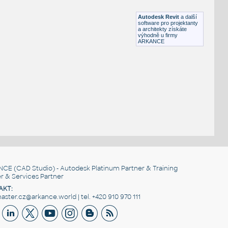
RFA
Stoly
Autodesk Revit
a další
software pro projektanty
a architekty získáte
výhodně u firmy
ARKANCE
NCE
(CAD Studio) - Autodesk Platinum Partner & Training
r & Services Partner
AKT:
ster.cz@arkance.world | tel. +420 910 970 111