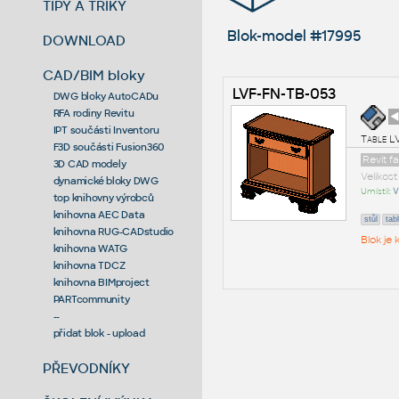
TIPY A TRIKY
Blok-model #17995
DOWNLOAD
CAD/BIM bloky
LVF-FN-TB-053
DWG bloky AutoCADu
RFA rodiny Revitu
◄
IPT součásti Inventoru
Table L
F3D součásti Fusion360
Revit f
3D CAD modely
Velikos
dynamické bloky DWG
Umístil:
V
top knihovny výrobců
knihovna AEC Data
stůl
tab
knihovna RUG-CADstudio
Blok je
knihovna WATG
knihovna TDCZ
knihovna BIMproject
PARTcommunity
--
přidat blok - upload
PŘEVODNÍKY