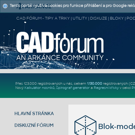
Tento portál využívá cookies pro funkce přihlášení a pro Google rek
CAD FÓRUM - TIPY A TRIKY | UTILITY | DISKUZE | BLOKY |
Přes 123.000 registrovaných u nás, celkem
1.130.000
registrovaných (C
Nový
Kalkulátor nosníků
,
Spirograf generátor
a
Regresní křivky
v sekci
P
HLAVNÍ STRÁNKA
Blok-mode
DISKUZNÍ FÓRUM