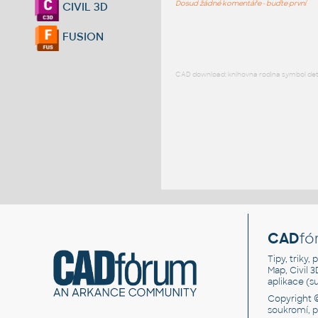
Dosud žádné komentáře - buďte první
CIVIL 3D
FUSION
CAD download: knihovna rodina symbol detai
CAD
fó
Tipy, triky
Map, Civil 
aplikace (
Copyright 
soukromí, 