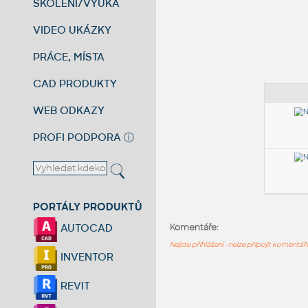
ŠKOLENÍ/VÝUKA
VIDEO UKÁZKY
PRÁCE, MÍSTA
CAD PRODUKTY
WEB ODKAZY
PROFI PODPORA
ⓘ
PORTÁLY PRODUKTŮ
AUTOCAD
Komentáře:
Nejste přihlášeni - nelze připojit komentá
INVENTOR
REVIT