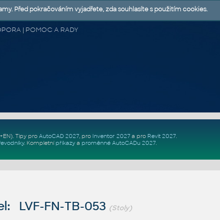
lamy. Před pokračováním vyjadřete, zda souhlasíte s použitím cookies.
 PODPORA | POMOC A RADY
Z+EN)
. Tipy pro
AutoCAD 2027
, pro
Inventor 2027
a pro
Revit 2027
.
řevodníky
.
Kompletní
příkazy
a
proměnné AutoCADu 2027
.
l: LVF-FN-TB-053
(Stoly)