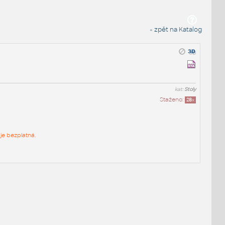
« zpět na Katalog
kat:
Stoly
Staženo:
28
x
je bezplatná.