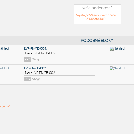
Vaše hodnocení:
Nejste přihlášeni - nemůžete
hodnotit blok
PODOB
LVF-FN-TB-005
:
ře bloků
Table LVF-FN-TB-005
RFA
Stoly
LVF-FN-TB-002
:
Table LVF-FN-TB-002