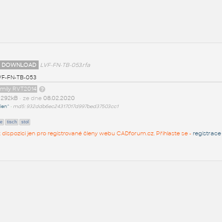
 DOWNLOAD
LVF-FN-TB-053.rfa
VF-FN-TB-053
amily RVT2014
t
292kB
• ze dne
08.02.2020
ien^
•
md5: 932ddb6ec24317017d997bed37503cc1
le
tisch
stol
 k dispozici jen pro registrované členy webu CADforum.cz. Přihlaste se -
registrace