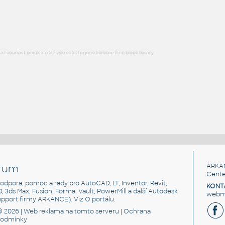
RFA
Stoly
l součást prvek stafáž výkres kategorie kolekce free block library
rum
ARKA
Cente
, podpora, pomoc a rady pro AutoCAD, LT, Inventor, Revit,
KONT
3D, 3ds Max, Fusion, Forma, Vault, PowerMill a další Autodesk
webma
support firmy ARKANCE). Viz
O portálu
.
© 2026 |
Web reklama
na tomto serveru |
Ochrana
podmínky