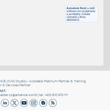
RFA
Stoly
Autodesk Revit
a další
software pro projektanty
a architekty získáte
výhodně u firmy
ARKANCE
NCE
(CAD Studio) - Autodesk Platinum Partner & Training
r & Services Partner
AKT:
ster.cz@arkance.world | tel. +420 910 970 111