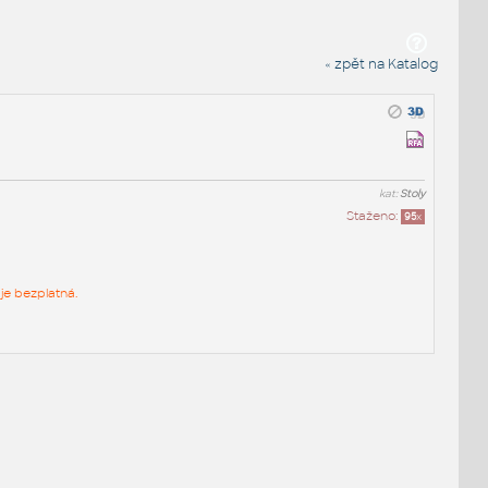
« zpět na Katalog
kat:
Stoly
Staženo:
95
x
je bezplatná.