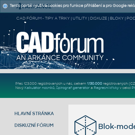
Tento portál využívá cookies pro funkce přihlášení a pro Google rek
CAD FÓRUM - TIPY A TRIKY | UTILITY | DISKUZE | BLOKY |
Přes 123.000 registrovaných u nás, celkem
1.130.000
registrovaných (C
Nový
Kalkulátor nosníků
,
Spirograf generátor
a
Regresní křivky
v sekci
P
HLAVNÍ STRÁNKA
Blok-mode
DISKUZNÍ FÓRUM