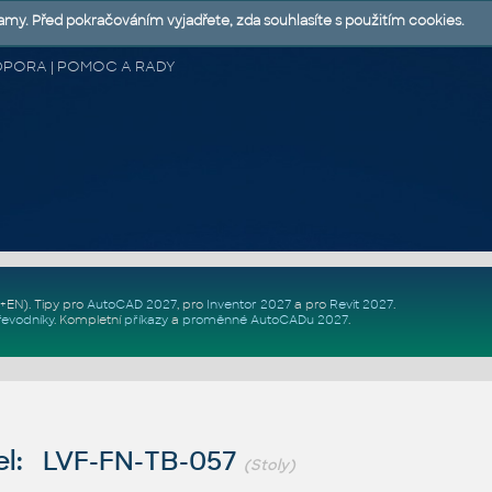
lamy. Před pokračováním vyjadřete, zda souhlasíte s použitím cookies.
 PODPORA | POMOC A RADY
Z+EN)
. Tipy pro
AutoCAD 2027
, pro
Inventor 2027
a pro
Revit 2027
.
řevodníky
.
Kompletní
příkazy
a
proměnné AutoCADu 2027
.
l: LVF-FN-TB-057
(Stoly)