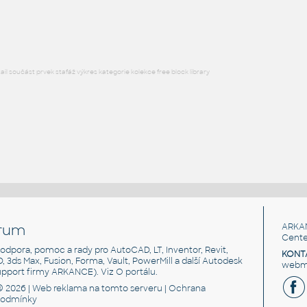
RFA
Stoly
l součást prvek stafáž výkres kategorie kolekce free block library
rum
ARKA
Cente
, podpora, pomoc a rady pro AutoCAD, LT, Inventor, Revit,
KONT
3D, 3ds Max, Fusion, Forma, Vault, PowerMill a další Autodesk
webma
support firmy ARKANCE). Viz
O portálu
.
© 2026 |
Web reklama
na tomto serveru |
Ochrana
podmínky