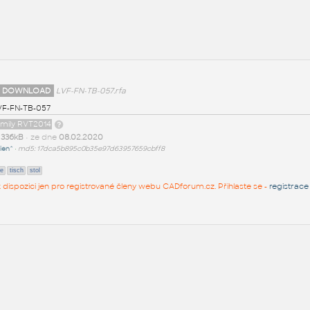
 DOWNLOAD
LVF-FN-TB-057.rfa
VF-FN-TB-057
amily RVT2014
t
336kB
• ze dne
08.02.2020
ien^
•
md5: 17dca5b895c0b35e97d63957659cbff8
le
tisch
stol
 k dispozici jen pro registrované členy webu CADforum.cz. Přihlaste se -
registrace