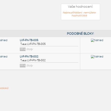
Vaše hodnocení:
Nejste přihlášeni - nemůžete
hodnotit blok
PODOB
LVF-FN-TB-005
:
ře bloků
Table LVF-FN-TB-005
RFA
Stoly
LVF-FN-TB-002
:
Table LVF-FN-TB-002