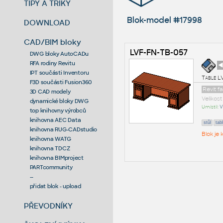
TIPY A TRIKY
Blok-model #17998
DOWNLOAD
CAD/BIM bloky
LVF-FN-TB-057
DWG bloky AutoCADu
RFA rodiny Revitu
◄
IPT součásti Inventoru
Table L
F3D součásti Fusion360
Revit f
3D CAD modely
Velikos
dynamické bloky DWG
Umístil:
V
top knihovny výrobců
knihovna AEC Data
stůl
tab
knihovna RUG-CADstudio
Blok je
knihovna WATG
knihovna TDCZ
knihovna BIMproject
PARTcommunity
--
přidat blok - upload
PŘEVODNÍKY