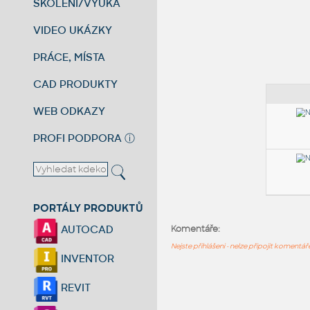
ŠKOLENÍ/VÝUKA
VIDEO UKÁZKY
PRÁCE, MÍSTA
CAD PRODUKTY
WEB ODKAZY
PROFI PODPORA
ⓘ
PORTÁLY PRODUKTŮ
AUTOCAD
Komentáře:
Nejste přihlášeni - nelze připojit komentá
INVENTOR
REVIT