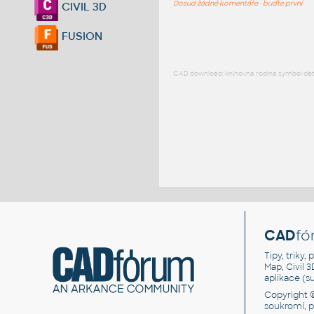
Dosud žádné komentáře - buďte první
CIVIL 3D
FUSION
CAD download: knihovna rodina symbol detai
CAD
fó
Tipy, triky
Map, Civil 
aplikace (
Copyright 
soukromí, 