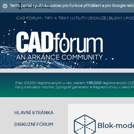
Tento portál využívá cookies pro funkce přihlášení a pro Google rek
CAD FÓRUM - TIPY A TRIKY | UTILITY | DISKUZE | BLOKY |
Přes 123.000 registrovaných u nás, celkem
1.130.000
registrovaných (C
Nový
Kalkulátor nosníků
,
Spirograf generátor
a
Regresní křivky
v sekci
P
HLAVNÍ STRÁNKA
Blok-mod
DISKUZNÍ FÓRUM