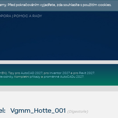
lamy. Před pokračováním vyjadřete, zda souhlasíte s použitím cookies.
 PODPORA | POMOC A RADY
Z+EN)
. Tipy pro
AutoCAD 2027
, pro
Inventor 2027
a pro
Revit 2027
.
řevodníky
.
Kompletní
příkazy
a
proměnné AutoCADu 2027
.
el: Vgmm_Hotte_001
(Digestoře)