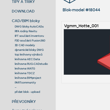
TIPY A TRIKY
Blok-model #18044
DOWNLOAD
CAD/BIM bloky
Vgmm_Hotte_001
DWG bloky AutoCADu
RFA rodiny Revitu
IPT součásti Inventoru
F3D součásti Fusion360
3D CAD modely
dynamické bloky DWG
top knihovny výrobců
knihovna AEC Data
knihovna RUG-CADstudio
knihovna WATG
knihovna TDCZ
knihovna BIMproject
PARTcommunity
--
přidat blok - upload
PŘEVODNÍKY