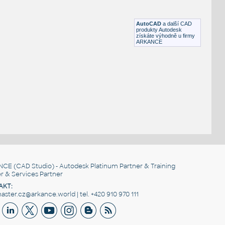
Krb na dřevo, včetně AutoCAD textur, render-ready
DWG
Kamna, krby
AutoCAD
a další CAD
produkty Autodesk
získáte výhodně u firmy
ARKANCE
NCE
(CAD Studio) - Autodesk Platinum Partner & Training
r & Services Partner
AKT:
ster.cz@arkance.world | tel. +420 910 970 111