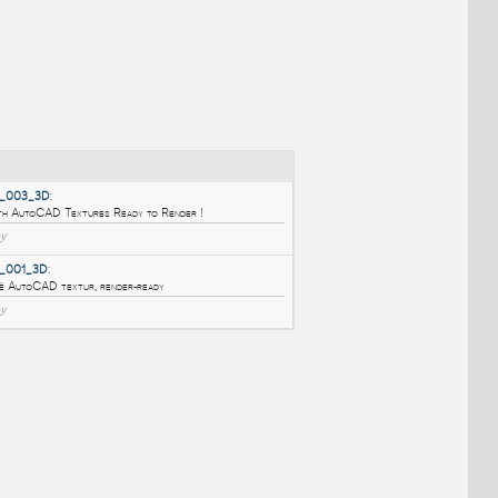
NÉ BLOKY
:
Vgmm_PoeleBois_003_3D
:
3D Wood Stove with AutoCAD Textures Ready to Render !
DWG
Kamna, krby
Vgmm_PoeleBois_001_3D
: