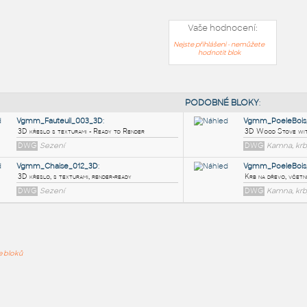
Vaše hodnocení:
Nejste přihlášeni - nemůžete
hodnotit blok
PODOB
Vgmm_Fauteuil_003_3D
:
ře bloků
3D křeslo s texturami - Ready to Render
DWG
Sezení
Vgmm_Chaise_012_3D
: