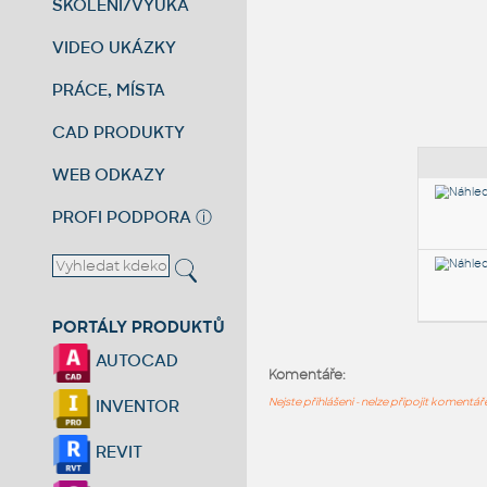
ŠKOLENÍ/VÝUKA
VIDEO UKÁZKY
PRÁCE, MÍSTA
CAD PRODUKTY
WEB ODKAZY
PROFI PODPORA
ⓘ
PORTÁLY PRODUKTŮ
AUTOCAD
Komentáře:
Nejste přihlášeni - nelze připojit komentá
INVENTOR
REVIT