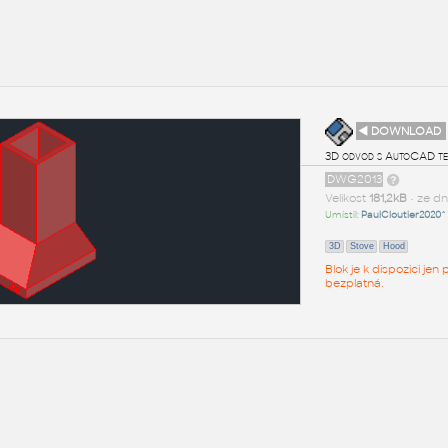
◄ DOWNLOAD
3D odvod s AutoCAD tex
DWG2013
Velikost
181,2kB
• ze d
Umístil:
PaulCloutier2020^
3D
Stove
Hood
Blok je k dispozici je
bezplatná.