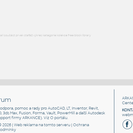
3D křeslo, s texturami, render-ready
DWG
Sezení
l součást prvek stafáž výkres kategorie kolekce free block library
rum
ARKA
Cente
, podpora, pomoc a rady pro AutoCAD, LT, Inventor, Revit,
KONT
3D, 3ds Max, Fusion, Forma, Vault, PowerMill a další Autodesk
webma
support firmy ARKANCE). Viz
O portálu
.
© 2026 |
Web reklama
na tomto serveru |
Ochrana
podmínky