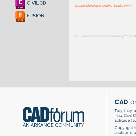
CIVIL 3D
Dosud žádné komentáře - buďte první
FUSION
CAD download: knihovna rodina symbol detai
CAD
fó
Tipy, triky
Map, Civil 
aplikace (
Copyright 
soukromí, 