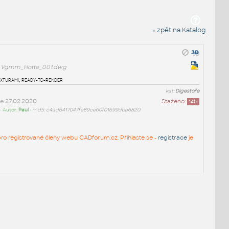
« zpět na Katalog
Vgmm_Hotte_001.dwg
turami, ready-to-render
kat:
Digestoře
ne
27.02.2020
Staženo:
141
x
• Autor:
Paul
•
md5: c4ad6417047fe89ce60f01699dba6820
n pro registrované členy webu CADforum.cz. Přihlaste se -
registrace
je