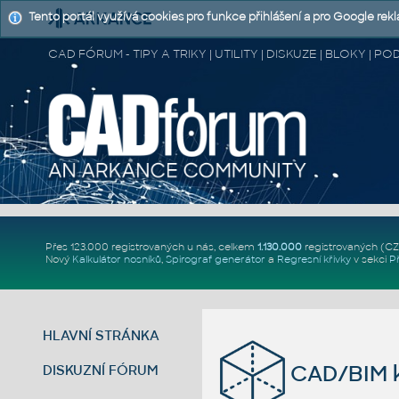
Tento portál využívá cookies pro funkce přihlášení a pro Google rek
CAD FÓRUM - TIPY A TRIKY | UTILITY | DISKUZE | BLOKY |
Přes 123.000 registrovaných u nás, celkem
1.130.000
registrovaných (C
Nový
Kalkulátor nosníků
,
Spirograf generátor
a
Regresní křivky
v sekci
P
HLAVNÍ STRÁNKA
CAD/BIM k
DISKUZNÍ FÓRUM