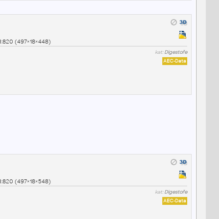
B:820 (497×18×448)
kat:
Digestoře
AEC-Data
B:820 (497×18×548)
kat:
Digestoře
AEC-Data