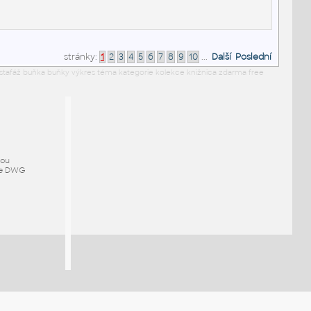
stránky:
1
2
3
4
5
6
7
8
9
10
...
Další
Poslední
 stafáž buňka buňky výkres téma kategorie kolekce knižnica zdarma free
mou
ze DWG