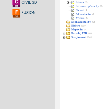
CIVIL 3D
Zábava
194
Zařizovací předměty
124
Zbraně
13
FUSION
Zdravotnictví
61
Zvířata
140
Dopravní stavby
398
Elektro
1550
Mapování
447
Potrubí, TZB
3119
Strojírenství
3766