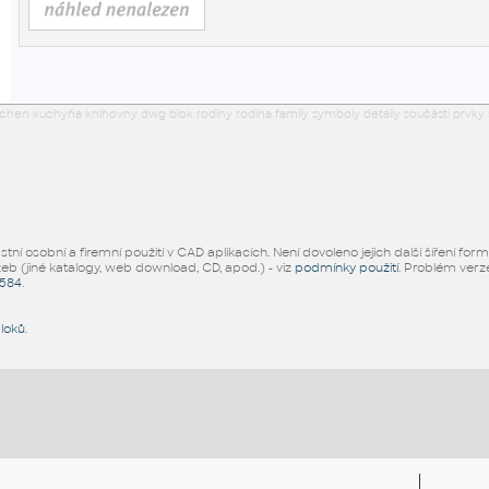
tchen kuchyňa knihovny dwg blok rodiny rodina family symboly detaily součásti prvky
ní osobní a firemní použití v CAD aplikacích. Není dovoleno jejich další šíření for
žeb (jiné katalogy, web download, CD, apod.) - viz
podmínky použití
. Problém ver
5584
.
bloků
.