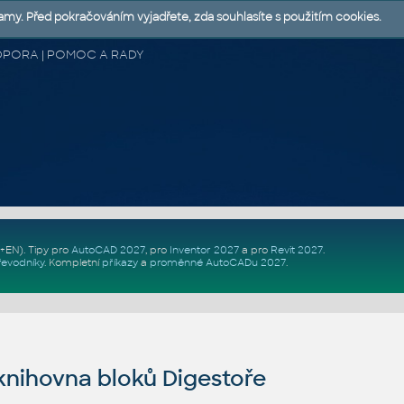
lamy. Před pokračováním vyjadřete, zda souhlasíte s použitím cookies.
 PODPORA | POMOC A RADY
Z+EN)
. Tipy pro
AutoCAD 2027
, pro
Inventor 2027
a pro
Revit 2027
.
řevodníky
.
Kompletní
příkazy
a
proměnné AutoCADu 2027
.
nihovna bloků Digestoře