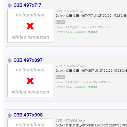
03B 497x717
03B_497x717.dwg
Dvířka 03B 03B_497x717 UNSPSC:26111723 SfB
DWG
Velikost
62,9kB
• ze dne
05.03.2025
Umístil:
AEC
• Výrobce:
Trachea
03B 497x897
03B_497x897.dwg
Dvířka 03B 03B_497x897 UNSPSC:26111723 SfB
DWG
Velikost
63,2kB
• ze dne
05.03.2025
Umístil:
AEC
• Výrobce:
Trachea
03B 497x998
03B_497x998.dwg
Dvířka 03B 03B_497x998 UNSPSC:26111723 Sf