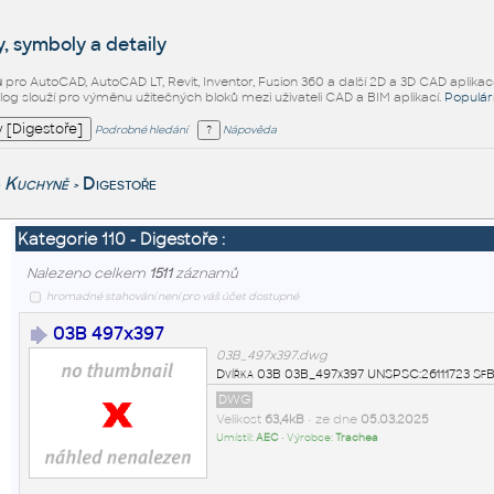
, symboly a detaily
ů
pro AutoCAD, AutoCAD LT, Revit, Inventor, Fusion 360 a další 2D a 3D CAD aplikac
alog slouží pro výměnu užitečných bloků mezi uživateli CAD a BIM aplikací.
Populár
Podrobné hledání
Nápověda
Kuchyně
Digestoře
>
Kategorie 110 - Digestoře :
Nalezeno celkem
1511
záznamů
hromadné stahování není pro váš účet dostupné
03B 497x397
03B_497x397.dwg
Dvířka 03B 03B_497x397 UNSPSC:26111723 SfB
DWG
Velikost
63,4kB
• ze dne
05.03.2025
Umístil:
AEC
• Výrobce:
Trachea