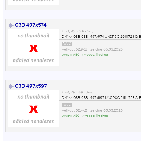
03B 497x574
03B_497x574.dwg
Dvířka 03B 03B_497x574 UNSPSC:26111723 SfB
DWG
Velikost
62,9kB
• ze dne
05.03.2025
Umístil:
AEC
• Výrobce:
Trachea
03B 497x597
03B_497x597.dwg
Dvířka 03B 03B_497x597 UNSPSC:26111723 SfB
DWG
Velikost
62,4kB
• ze dne
05.03.2025
Umístil:
AEC
• Výrobce:
Trachea