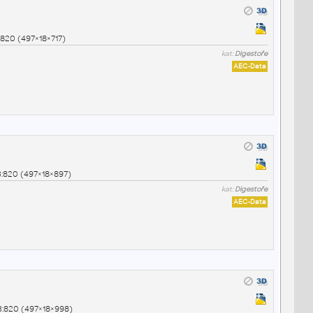
:820 (497×18×717)
kat:
Digestoře
AEC-Data
:820 (497×18×897)
kat:
Digestoře
AEC-Data
B:820 (497×18×998)