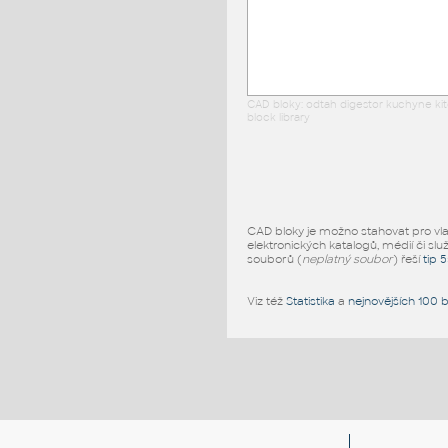
CAD bloky: odtah digestor kuchyne ki
block library
CAD bloky je možno stahovat pro vlast
elektronických katalogů, médií či slu
souborů (
neplatný soubor
) řeší
tip 
Viz též
Statistika
a
nejnovějších 100 