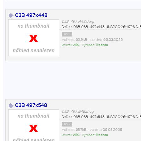
03B 497x448
5
03B_497x448.dwg
Dvířka 03B 03B_497x448 UNSPSC:26111723 Sf
DWG
Velikost
62,9kB
• ze dne
05.03.2025
Umístil:
AEC
• Výrobce:
Trachea
03B 497x548
03B_497x548.dwg
Dvířka 03B 03B_497x548 UNSPSC:26111723 Sf
DWG
Velikost
63,7kB
• ze dne
05.03.2025
Umístil:
AEC
• Výrobce:
Trachea