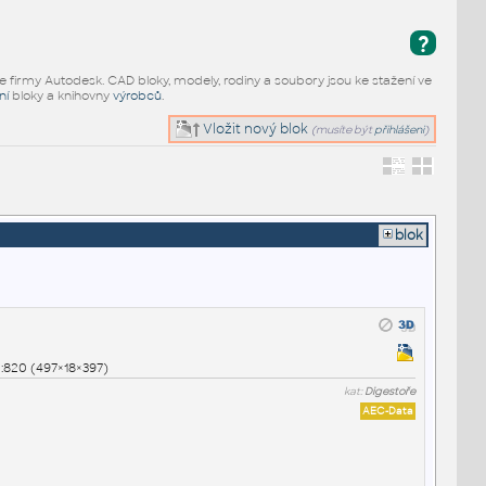
?
e firmy Autodesk. CAD bloky, modely, rodiny a soubory jsou ke stažení ve
ní
bloky a knihovny
výrobců
.
Vložit nový blok
(musíte být
přihlášeni
)
blok
:820 (497×18×397)
kat:
Digestoře
AEC-Data