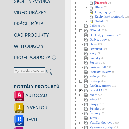
ŠKOLENÍ/VÝUKA
Digestoře
21
Dřezy
55
VIDEO UKÁZKY
Jídlo, nápoje
19
Kuchyňské spotřebiče
12
Nádobí
74
PRÁCE, MÍSTA
Ložnice
292
Nábytek
2204
CAD PRODUKTY
Obchod, provozovny
98
Oděvy, obuv
12
Okna
379
WEB ODKAZY
Osvětlení
501
Ploty
71
PROFI PODPORA
ⓘ
Podlahy
32
Popisky
121
Postavy, lidé
398
Projekty, stavby
117
Průmysl
200
Přístroje
374
PORTÁLY PRODUKTŮ
Rostliny, stromy
318
Schodiště
177
AUTOCAD
Sport
222
Stěny
87
Stropy
303
INVENTOR
Střecha
138
Šablony
26
Terén
9
REVIT
Vozidla, doprava
1639
Výkresové prvky
258