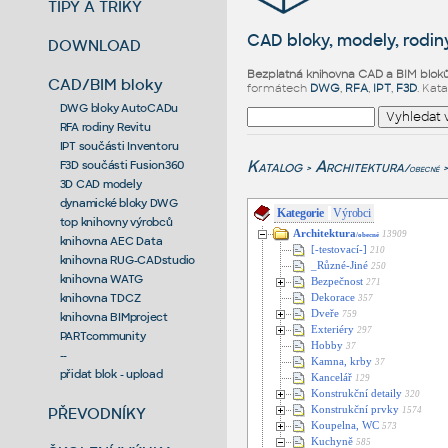
TIPY A TRIKY
CAD bloky, modely, rodiny
DOWNLOAD
Bezplatná knihovna CAD a BIM blok
CAD/BIM bloky
formátech
DWG
,
RFA
,
IPT
,
F3D
. Kat
DWG bloky AutoCADu
RFA rodiny Revitu
IPT součásti Inventoru
Katalog
Architektura
F3D součásti Fusion360
/obecné
>
>
3D CAD modely
dynamické bloky DWG
Kategorie
Výrobci
top knihovny výrobců
Architektura
13909
/obecné
knihovna AEC Data
[-testovací-]
210
knihovna RUG-CADstudio
_Různé-Jiné
250
knihovna WATG
Bezpečnost
271
knihovna TDCZ
Dekorace
357
Dveře
759
knihovna BIMproject
Exteriéry
297
PARTcommunity
Hobby
37
--
Kamna, krby
37
přidat blok - upload
Kancelář
129
Konstrukční detaily
320
PŘEVODNÍKY
Konstrukční prvky
1574
Koupelna, WC
573
Kuchyně
585