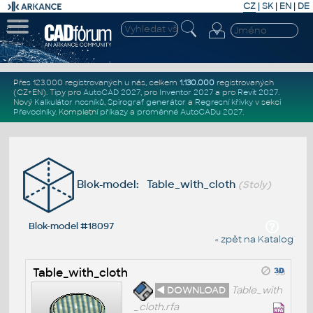
CZ
|
SK
|
EN
|
DE
Přes 123.000 registrovaných u nás, celkem
1.130.000
registrovaných
(CZ+EN)
. Tipy pro
AutoCAD 2027
, pro
Inventor 2027
a pro
Revit 2027
.
Nový
Kalkulátor nosníků
,
Spirograf generátor
a
Regresní křivky
v sekci
Převodníky
.
Kompletní
příkazy
a
proměnné AutoCADu 2027
.
Blok-model: Table_with_cloth
(Stoly)
Blok-model #18097
« zpět na Katalog
Table_with_cloth
◄ DOWNLOAD
Table_with
_cloth.rfa