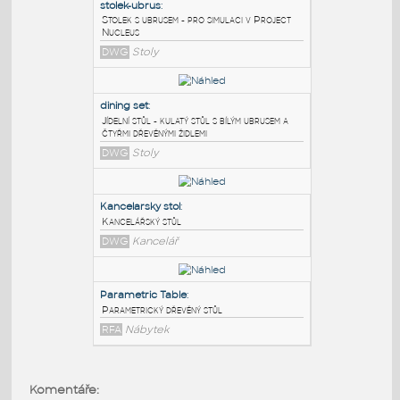
PODOBNÉ BLOKY
:
stolek-ubrus
:
Stolek s ubrusem - pro simulaci v Project
Nucleus
DWG
Stoly
dining set
:
Jídelní stůl - kulatý stůl s bílým ubrusem a
čtyřmi dřevěnými židlemi
DWG
Stoly
Kancelarsky stol
:
Komentáře: