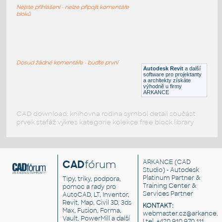
Kancelářský stůl
Nejste přihlášeni - nelze připojit komentáře
DWG
Kancelář
bloků
Parametric Table
:
Parametrický dřevěný stůl
Dosud žádné komentáře - buďte první
Autodesk Revit
a další
RFA
Nábytek
software pro projektanty
a architekty získáte
výhodně u firmy
ARKANCE
CAD download: knihovna rodina symbol detail součást
prvek stafáž výkres kategorie kolekce free block library
CAD
fórum
ARKANCE
(CAD
Studio) - Autodesk
Platinum Partner &
Tipy, triky, podpora,
Training Center &
pomoc a rady pro
Services Partner
AutoCAD, LT, Inventor,
Revit, Map, Civil 3D, 3ds
KONTAKT:
Max, Fusion, Forma,
webmaster.cz@arkance.w
Vault, PowerMill a další
| tel. +420 910 970 111