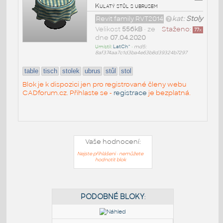
Kulatý stůl s ubrusem
Revit family RVT2014
kat:
Stoly
Velikost
556kB
• ze
Staženo:
77
x
dne
07.04.2020
Umístil:
LatCh^
•
md5:
8af374aa7c1d3ba4e63b8d39324b7297
table
tisch
stolek
ubrus
stůl
stol
Blok je k dispozici jen pro registrované členy webu
CADforum.cz. Přihlaste se -
registrace
je bezplatná.
Vaše hodnocení:
Nejste přihlášeni - nemůžete
hodnotit blok