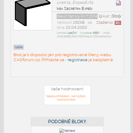
cretria_Expedi.rfa
Ikea Secretria Expedi
Revit family RVT2014
kat:
Stoly
Velikost
292kB
• ze
Staženo:
30
x
dne
23.04.2020
Umístil:
LatCh^
• Výrobce:
IKEA^
•
md5:
339c88853bf2138154a2c735c0dfe24c
table
Blok je k dispozici jen pro registrované členy webu
CADforum.cz. Přihlaste se -
registrace
je bezplatná.
Vaše hodnocení:
Nejste přihlášeni - nemůžete
hodnotit blok