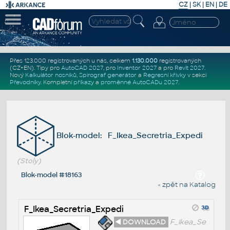
CZ
|
SK
|
EN
|
DE
Přes 123.000 registrovaných u nás, celkem
1.130.000
registrovaných
(CZ+EN)
. Tipy pro
AutoCAD 2027
, pro
Inventor 2027
a pro
Revit 2027
.
Nový
Kalkulátor nosníků
,
Spirograf generátor
a
Regresní křivky
v sekci
Převodníky
.
Kompletní
příkazy
a
proměnné AutoCADu 2027
.
Blok-model: F_Ikea_Secretria_Expedi
(Stoly)
Blok-model #18163
« zpět na Katalog
F_Ikea_Secretria_Expedi
◄ DOWNLOAD
F_Ikea_Se