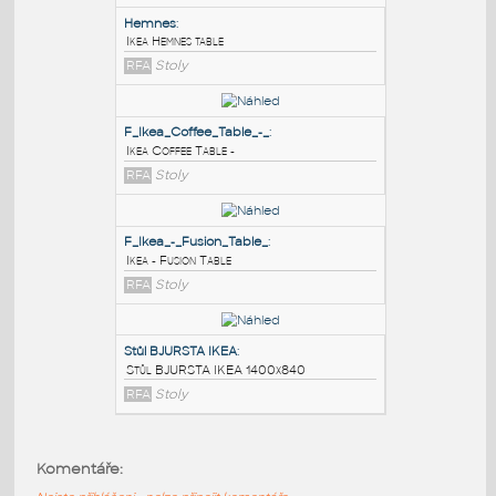
PODOBNÉ BLOKY
:
Hemnes
:
Ikea Hemnes table
RFA
Stoly
F_Ikea_Coffee_Table_-_
:
Ikea Coffee Table -
RFA
Stoly
F_Ikea_-_Fusion_Table_
:
Komentáře:
Ikea - Fusion Table