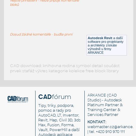
Nejste přihlášeni - nelze připojit komentáře
RFA
Stoly
bloků
Stůl BJURSTA IKEA
:
Stůl BJURSTA IKEA 1400x840
Dosud žádné komentáře - buďte první
Autodesk Revit
a další
RFA
Stoly
software pro projektanty
a architekty získáte
výhodně u firmy
ARKANCE
CAD download: knihovna rodina symbol detail součást
prvek stafáž výkres kategorie kolekce free block library
CAD
fórum
ARKANCE
(CAD
Studio) - Autodesk
Platinum Partner &
Tipy, triky, podpora,
Training Center &
pomoc a rady pro
Services Partner
AutoCAD, LT, Inventor,
Revit, Map, Civil 3D, 3ds
KONTAKT:
Max, Fusion, Forma,
webmaster.cz@arkance.w
Vault, PowerMill a další
| tel. +420 910 970 111
Autodesk aplikace