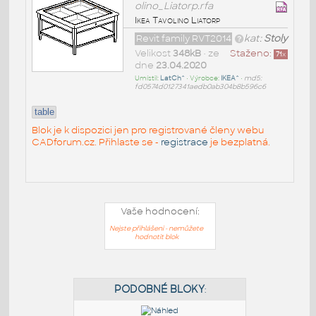
olino_Liatorp.rfa
Ikea Tavolino Liatorp
Revit family RVT2014
kat:
Stoly
Velikost
348kB
• ze
Staženo:
71
x
dne
23.04.2020
Umístil:
LatCh^
• Výrobce:
IKEA^
•
md5:
fd0574d0127341aedb0ab304b8b596c6
table
Blok je k dispozici jen pro registrované členy webu
CADforum.cz. Přihlaste se -
registrace
je bezplatná.
Vaše hodnocení:
Nejste přihlášeni - nemůžete
hodnotit blok