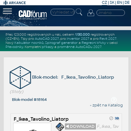
CZ
|
SK
|
EN
|
DE
Přes 123.000 registrovaných u nás, celkem
1.130.000
registrovaných
(CZ+EN)
. Tipy pro
AutoCAD 2027
, pro
Inventor 2027
a pro
Revit 2027
.
Nový
Kalkulátor nosníků
,
Spirograf generátor
a
Regresní křivky
v sekci
Převodníky
.
Kompletní
příkazy
a
proměnné AutoCADu 2027
.
Blok-model: F_Ikea_Tavolino_Liatorp
(Stoly)
Blok-model #18164
« zpět na Katalog
F_Ikea_Tavolino_Liatorp
◄ DOWNLOAD
F_Ikea_Tav