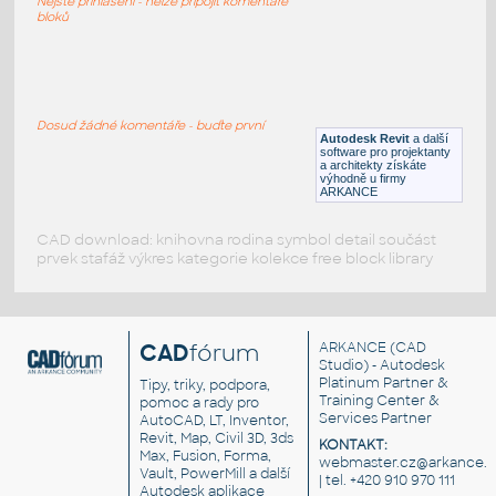
Nejste přihlášeni - nelze připojit komentáře
RFA
Stoly
bloků
Stůl BJURSTA IKEA
:
Stůl BJURSTA IKEA 1400x840
Dosud žádné komentáře - buďte první
Autodesk Revit
a další
RFA
Stoly
software pro projektanty
a architekty získáte
výhodně u firmy
ARKANCE
CAD download: knihovna rodina symbol detail součást
prvek stafáž výkres kategorie kolekce free block library
CAD
fórum
ARKANCE
(CAD
Studio) - Autodesk
Platinum Partner &
Tipy, triky, podpora,
Training Center &
pomoc a rady pro
Services Partner
AutoCAD, LT, Inventor,
Revit, Map, Civil 3D, 3ds
KONTAKT:
Max, Fusion, Forma,
webmaster.cz@arkance.w
Vault, PowerMill a další
| tel. +420 910 970 111
Autodesk aplikace