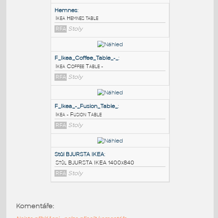
PODOBNÉ BLOKY
:
Hemnes
:
Ikea Hemnes table
RFA
Stoly
F_Ikea_Coffee_Table_-_
:
Ikea Coffee Table -
RFA
Stoly
F_Ikea_-_Fusion_Table_
:
Komentáře:
Ikea - Fusion Table