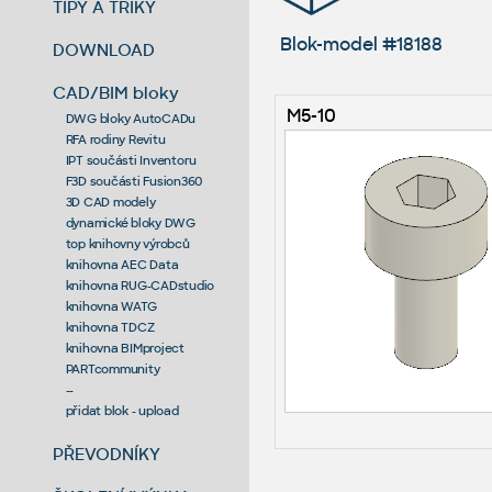
TIPY A TRIKY
Blok-model #18188
DOWNLOAD
CAD/BIM bloky
M5-10
DWG bloky AutoCADu
RFA rodiny Revitu
IPT součásti Inventoru
F3D součásti Fusion360
3D CAD modely
dynamické bloky DWG
top knihovny výrobců
knihovna AEC Data
knihovna RUG-CADstudio
knihovna WATG
knihovna TDCZ
knihovna BIMproject
PARTcommunity
--
přidat blok - upload
PŘEVODNÍKY