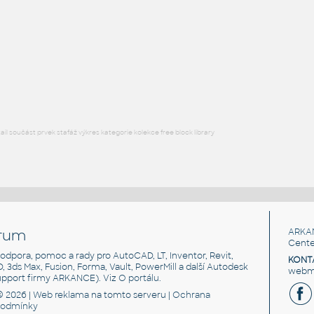
Hex socket screw M5-5
F3D
Spojovací součásti
M2-10
:
Hex socket screw M2-10
F3D
Spojovací součásti
l součást prvek stafáž výkres kategorie kolekce free block library
rum
ARKA
Cente
, podpora, pomoc a rady pro AutoCAD, LT, Inventor, Revit,
KONT
3D, 3ds Max, Fusion, Forma, Vault, PowerMill a další Autodesk
webma
support firmy ARKANCE). Viz
O portálu
.
© 2026 |
Web reklama
na tomto serveru |
Ochrana
podmínky