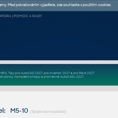
lamy. Před pokračováním vyjadřete, zda souhlasíte s použitím cookies.
 PODPORA | POMOC A RADY
Z+EN)
. Tipy pro
AutoCAD 2027
, pro
Inventor 2027
a pro
Revit 2027
.
řevodníky
.
Kompletní
příkazy
a
proměnné AutoCADu 2027
.
l: M5-10
(Spojovací součásti)