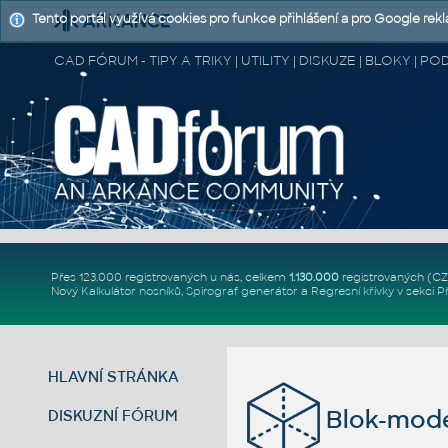
Tento portál využívá cookies pro funkce přihlášení a pro Google rek
CAD FÓRUM - TIPY A TRIKY | UTILITY | DISKUZE | BLOKY |
Přes 123.000 registrovaných u nás, celkem
1.130.000
registrovaných (C
Nový
Kalkulátor nosníků
,
Spirograf generátor
a
Regresní křivky
v sekci
P
HLAVNÍ STRÁNKA
Blok-mode
DISKUZNÍ FÓRUM