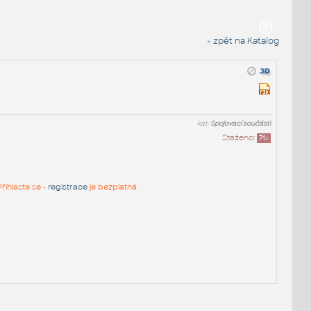
« zpět na Katalog
kat:
Spojovací součásti
Staženo:
71
x
řihlaste se -
registrace
je bezplatná.