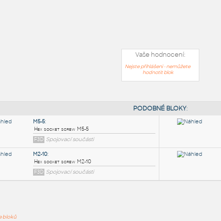
Vaše hodnocení:
Nejste přihlášeni - nemůžete
hodnotit blok
PODOB
ře bloků
M5-5
: