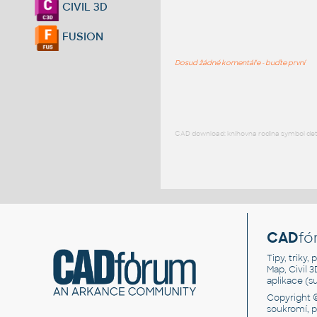
CIVIL 3D
FUSION
Dosud žádné komentáře - buďte první
CAD download: knihovna rodina symbol detai
CAD
fó
Tipy, triky
Map, Civil 
aplikace (
Copyright 
soukromí, 