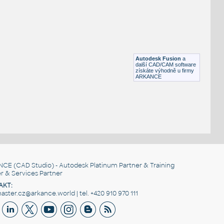
Hex socket screw M5-15
F3D
Spojovací součásti
M10-10
:
Hex socket screw M10-10
Autodesk Fusion
a
F3D
Spojovací součásti
další CAD/CAM software
získáte výhodně u firmy
ARKANCE
NCE
(CAD Studio) - Autodesk Platinum Partner & Training
r & Services Partner
AKT:
ster.cz@arkance.world | tel. +420 910 970 111