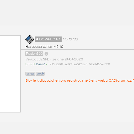
◄ DOWNLOAD
M5-10.f3d
Hex socket screw M5-10
Fusion360
Velikost
32,9kB
• ze dne
24.04.2020
Umístil:
Denis^
•
md5: 7399ca693c9a5262ffc19c0f4bbe7301
screw
sroub
Blok je k dispozici jen pro registrované členy webu CADforum.cz. P