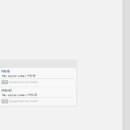
NÉ BLOKY
:
M5-15
: