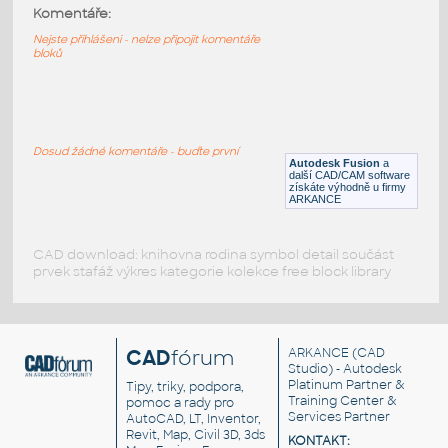
M2-10
:
Komentáře:
Hex socket screw M2-10
Nejste přihlášeni - nelze připojit komentáře
bloků
F3D
Spojovací součásti
M10-10
:
Hex socket screw M10-10
Dosud žádné komentáře - buďte první
Autodesk Fusion
a
F3D
Spojovací součásti
další CAD/CAM software
získáte výhodně u firmy
ARKANCE
CAD download: knihovna rodina symbol detail součást
prvek stafáž výkres kategorie kolekce free block library
CAD
fórum
ARKANCE
(CAD
Studio) - Autodesk
Platinum Partner &
Tipy, triky, podpora,
Training Center &
pomoc a rady pro
Services Partner
AutoCAD, LT, Inventor,
Revit, Map, Civil 3D, 3ds
KONTAKT: