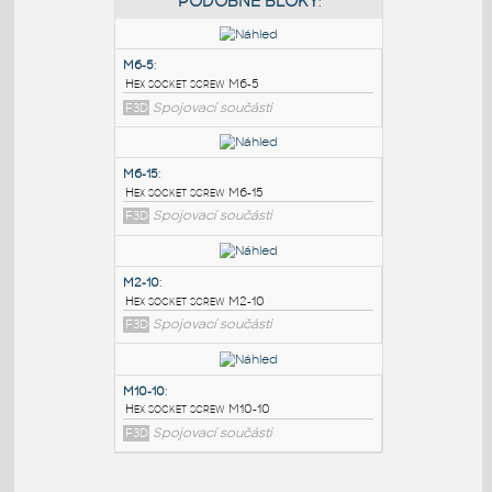
PODOBNÉ BLOKY
:
M6-5
:
Hex socket screw M6-5
F3D
Spojovací součásti
M6-15
:
Hex socket screw M6-15
F3D
Spojovací součásti