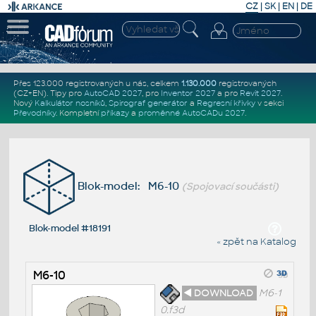
CZ
|
SK
|
EN
|
DE
Přes 123.000 registrovaných u nás, celkem
1.130.000
registrovaných
(CZ+EN)
. Tipy pro
AutoCAD 2027
, pro
Inventor 2027
a pro
Revit 2027
.
Nový
Kalkulátor nosníků
,
Spirograf generátor
a
Regresní křivky
v sekci
Převodníky
.
Kompletní
příkazy
a
proměnné AutoCADu 2027
.
Blok-model: M6-10
(Spojovací součásti)
Blok-model #18191
« zpět na Katalog
M6-10
◄ DOWNLOAD
M6-1
0.f3d