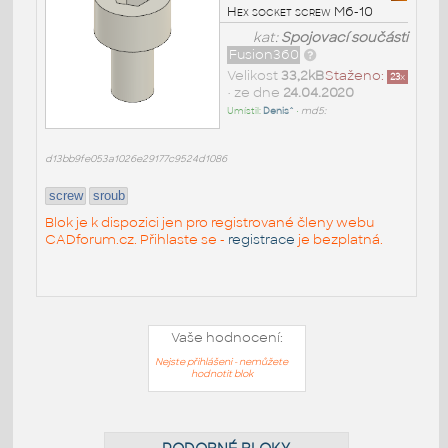
Hex socket screw M6-10
kat:
Spojovací součásti
Fusion360
Velikost
33,2kB
Staženo:
23
x
• ze dne
24.04.2020
Umístil:
Denis^
•
md5:
d13bb9fe053a1026e29177c9524d1086
screw
sroub
Blok je k dispozici jen pro registrované členy webu
CADforum.cz. Přihlaste se -
registrace
je bezplatná.
Vaše hodnocení:
Nejste přihlášeni - nemůžete
hodnotit blok