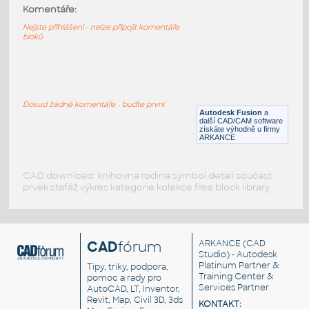
M2-10
:
Komentáře:
Hex socket screw M2-10
Nejste přihlášeni - nelze připojit komentáře
bloků
F3D
Spojovací součásti
M10-10
:
Hex socket screw M10-10
Dosud žádné komentáře - buďte první
Autodesk Fusion
a
F3D
Spojovací součásti
další CAD/CAM software
získáte výhodně u firmy
ARKANCE
CAD download: knihovna rodina symbol detail součást
prvek stafáž výkres kategorie kolekce free block library
CAD
fórum
ARKANCE
(CAD
Studio) - Autodesk
Platinum Partner &
Tipy, triky, podpora,
Training Center &
pomoc a rady pro
Services Partner
AutoCAD, LT, Inventor,
Revit, Map, Civil 3D, 3ds
KONTAKT: