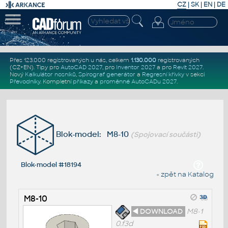
CZ
|
SK
|
EN
|
DE
Přes 123.000 registrovaných u nás, celkem
1.130.000
registrovaných
(CZ+EN)
. Tipy pro
AutoCAD 2027
, pro
Inventor 2027
a pro
Revit 2027
.
Nový
Kalkulátor nosníků
,
Spirograf generátor
a
Regresní křivky
v sekci
Převodníky
.
Kompletní
příkazy
a
proměnné AutoCADu 2027
.
Blok-model: M8-10
(Spojovací součásti)
Blok-model #18194
« zpět na Katalog
M8-10
◄ DOWNLOAD
M8-1
0.f3d