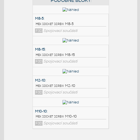
PODOBNÉ BLOKY
:
M8-5
:
Hex socket screw M8-5
F3D
Spojovací součásti
M8-15
:
Hex socket screw M8-15
F3D
Spojovací součásti