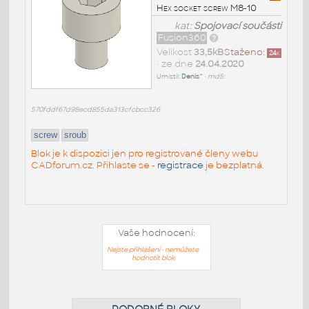
Hex socket screw M8-10
kat:
Spojovací součásti
Fusion360
Velikost
33,5kB
Staženo:
24
x
• ze dne
24.04.2020
Umístil:
Denis^
•
md5:
570fddf67d98ecd855da313cfcbcc326
screw
sroub
Blok je k dispozici jen pro registrované členy webu
CADforum.cz. Přihlaste se -
registrace
je bezplatná.
Vaše hodnocení:
Nejste přihlášeni - nemůžete
hodnotit blok