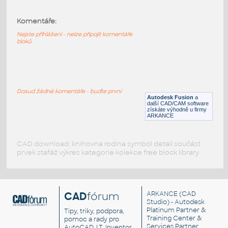
TSSOP20
:
Komentáře:
SMD pouzdro TSSOP20 (2x10) - JEDEC
MO-153
Nejste přihlášeni - nelze připojit komentáře
bloků
DWG
Součástky
IO 16 PDIP JEDEC MS-001
:
Dosud žádné komentáře - buďte první
IO 16 PDIP, editovateľný názov cez text
Autodesk Fusion
a
další CAD/CAM software
IPT
Součástky
získáte výhodně u firmy
ARKANCE
CAD download: knihovna rodina symbol detail součást
prvek stafáž výkres kategorie kolekce free block library
CAD
fórum
ARKANCE
(CAD
Studio) - Autodesk
Platinum Partner &
Tipy, triky, podpora,
Training Center &
pomoc a rady pro
Services Partner
AutoCAD, LT, Inventor,