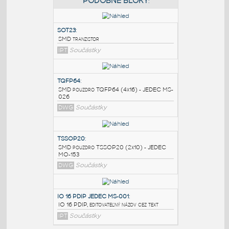
PODOBNÉ BLOKY
:
SOT23
:
SMD tranzistor
IPT
Součástky
TQFP64
:
SMD pouzdro TQFP64 (4x16) - JEDEC MS-
026
DWG
Součástky