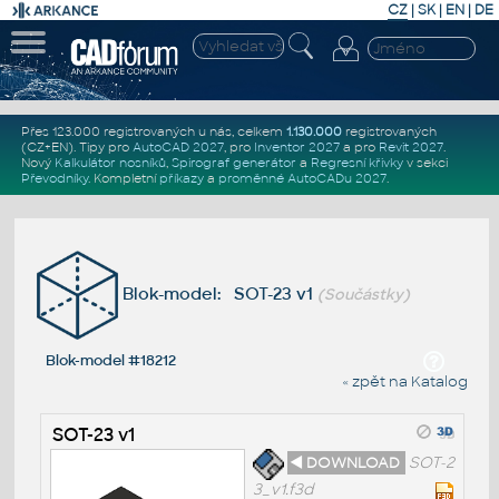
CZ
|
SK
|
EN
|
DE
Přes 123.000 registrovaných u nás, celkem
1.130.000
registrovaných
(CZ+EN)
. Tipy pro
AutoCAD 2027
, pro
Inventor 2027
a pro
Revit 2027
.
Nový
Kalkulátor nosníků
,
Spirograf generátor
a
Regresní křivky
v sekci
Převodníky
.
Kompletní
příkazy
a
proměnné AutoCADu 2027
.
Blok-model: SOT-23 v1
(Součástky)
Blok-model #18212
« zpět na Katalog
SOT-23 v1
◄ DOWNLOAD
SOT-2
3_v1.f3d