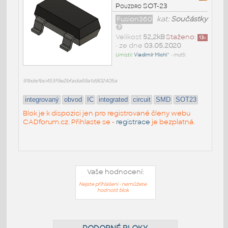
Pouzdro SOT-23
Fusion360
kat:
Součástky
Velikost
52,2kB
Staženo:
13
x
• ze dne
03.05.2020
Umístil:
Vladimír Michl^
•
md5:
91bde1bc453f9e2bfada69a1d802405a
integrovaný
obvod
IC
integrated
circuit
SMD
SOT23
Blok je k dispozici jen pro registrované členy webu
CADforum.cz. Přihlaste se -
registrace
je bezplatná.
Vaše hodnocení:
Nejste přihlášeni - nemůžete
hodnotit blok