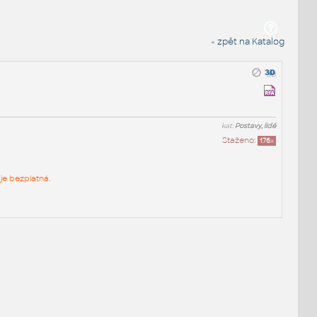
« zpět na Katalog
kat:
Postavy, lidé
Staženo:
176
x
je bezplatná.