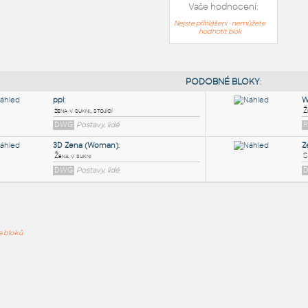
Vaše hodnocení:
Nejste přihlášeni - nemůžete
hodnotit blok
PODOB
ppl
:
ře bloků
žena v sukni, stojící
DWG
Postavy, lidé
3D Zena (Woman)
:
Žena v sukni