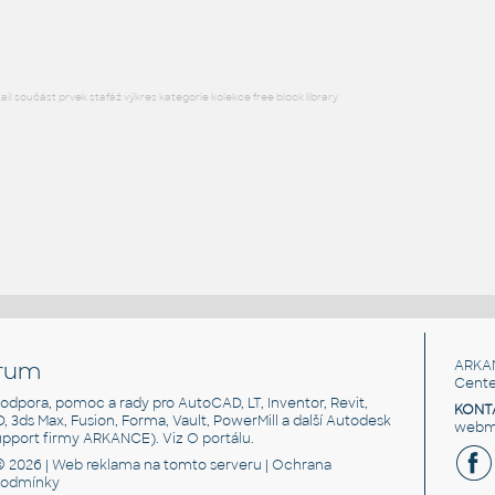
DWG
Postavy, lidé
l součást prvek stafáž výkres kategorie kolekce free block library
rum
ARKA
Cente
, podpora, pomoc a rady pro AutoCAD, LT, Inventor, Revit,
KONT
3D, 3ds Max, Fusion, Forma, Vault, PowerMill a další Autodesk
webma
support firmy ARKANCE). Viz
O portálu
.
© 2026 |
Web reklama
na tomto serveru |
Ochrana
podmínky