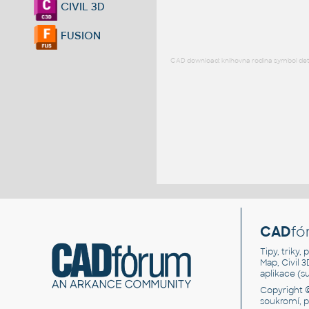
CIVIL 3D
FUSION
CAD download: knihovna rodina symbol detai
CAD
fó
Tipy, triky
Map, Civil 
aplikace (
Copyright 
soukromí, 