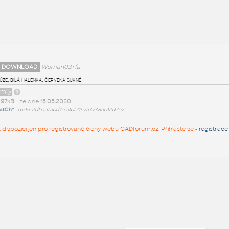
 DOWNLOAD
Woman03.rfa
ůze, bílá halenka, červená sukně
amily
t
97kB
• ze dne
15.05.2020
atCh^
•
md5: 2dbaafabd1ea4bf7167a3738ac12d7e7
 k dispozici jen pro registrované členy webu CADforum.cz. Přihlaste se -
registrace