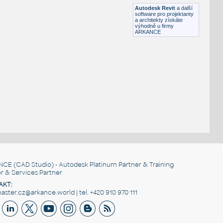
DWG
Postavy, lidé
Autodesk Revit
a další
software pro projektanty
a architekty získáte
výhodně u firmy
ARKANCE
NCE
(CAD Studio) - Autodesk Platinum Partner & Training
r & Services Partner
AKT:
ster.cz@arkance.world | tel. +420 910 970 111