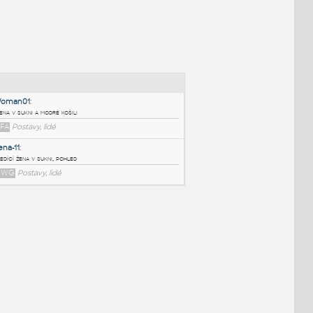
NÉ BLOKY
:
Woman01
:
Žena v sukni a modré košili
RFA
Postavy, lidé
Zena-11
:
Sedící žena v sukni, pohled