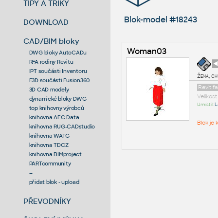
TIPY A TRIKY
Blok-model #18243
DOWNLOAD
CAD/BIM bloky
Woman03
DWG bloky AutoCADu
RFA rodiny Revitu
◄
IPT součásti Inventoru
Žena, ch
F3D součásti Fusion360
Revit f
3D CAD modely
Velikos
dynamické bloky DWG
Umístil:
L
top knihovny výrobců
knihovna AEC Data
Blok je
knihovna RUG-CADstudio
knihovna WATG
knihovna TDCZ
knihovna BIMproject
PARTcommunity
--
přidat blok - upload
PŘEVODNÍKY