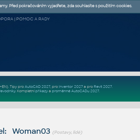
lamy. Před pokračováním vyjadřete, zda souhlasíte s použitím cookies.
 PODPORA | POMOC A RADY
Z+EN)
. Tipy pro
AutoCAD 2027
, pro
Inventor 2027
a pro
Revit 2027
.
řevodníky
.
Kompletní
příkazy
a
proměnné AutoCADu 2027
.
el: Woman03
(Postavy, lidé)