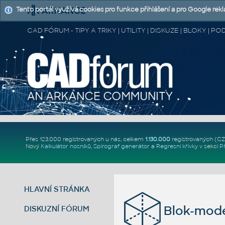
Tento portál využívá cookies pro funkce přihlášení a pro Google rek
CAD FÓRUM - TIPY A TRIKY | UTILITY | DISKUZE | BLOKY |
Přes 123.000 registrovaných u nás, celkem
1.130.000
registrovaných (C
Nový
Kalkulátor nosníků
,
Spirograf generátor
a
Regresní křivky
v sekci
P
HLAVNÍ STRÁNKA
Blok-mod
DISKUZNÍ FÓRUM