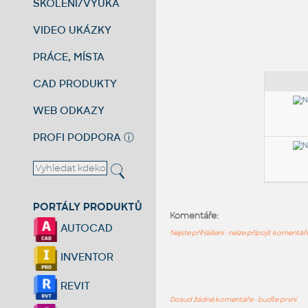
ŠKOLENÍ/VÝUKA
VIDEO UKÁZKY
PRÁCE, MÍSTA
CAD PRODUKTY
WEB ODKAZY
PROFI PODPORA
ⓘ
PORTÁLY PRODUKTŮ
Komentáře:
AUTOCAD
Nejste přihlášeni - nelze připojit komentá
INVENTOR
REVIT
Dosud žádné komentáře - buďte první