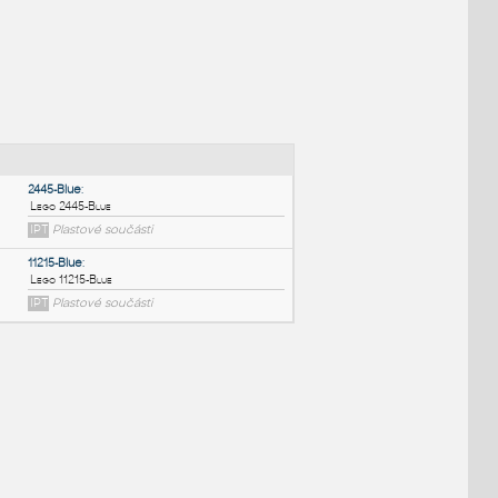
NÉ BLOKY
:
2445-Blue
:
Lego 2445-Blue
IPT
Plastové součásti
11215-Blue
: