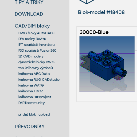
TIPY A TRIKY
Blok-model #18408
DOWNLOAD
CAD/BIM bloky
30000-Blue
DWG bloky AutoCADu
RFA rodiny Revitu
IPT součásti Inventoru
F3D součásti Fusion360
3D CAD modely
dynamické bloky DWG
top knihovny výrobců
knihovna AEC Data
knihovna RUG-CADstudio
knihovna WATG
knihovna TDCZ
knihovna BIMproject
PARTcommunity
--
přidat blok - upload
PŘEVODNÍKY