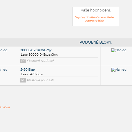
Vaše hodnocení:
Nejste přihlášeni - nemůžete
hodnotit blok
PODOB
30000-DkBluishGray
:
ře bloků
Lego 30000-DkBluishGray
IPT
Plastové součásti
2420-Blue
: