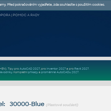
lamy. Před pokračováním vyjadřete, zda souhlasíte s použitím cookies.
 PODPORA | POMOC A RADY
Z+EN)
. Tipy pro
AutoCAD 2027
, pro
Inventor 2027
a pro
Revit 2027
.
řevodníky
.
Kompletní
příkazy
a
proměnné AutoCADu 2027
.
el: 30000-Blue
(Plastové součásti)