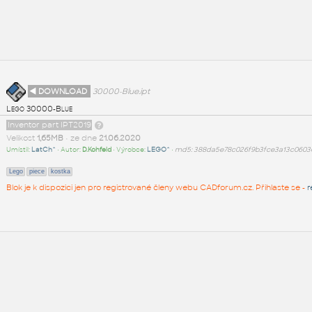
◄ DOWNLOAD
30000-Blue.ipt
Lego 30000-Blue
Inventor part IPT2019
Velikost
1,65MB
• ze dne
21.06.2020
Umístil:
LatCh^
• Autor:
D.Kohfeld
• Výrobce:
LEGO^
•
md5: 388da5e78c026f9b3fce3a13c0603
Lego
piece
kostka
Blok je k dispozici jen pro registrované členy webu CADforum.cz. Přihlaste se -
r