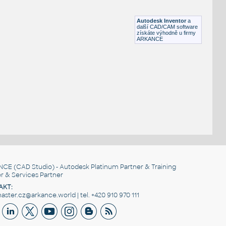
Lego 11215-Blue
IPT
Plastové součásti
Autodesk Inventor
a
další CAD/CAM software
získáte výhodně u firmy
ARKANCE
NCE
(CAD Studio) - Autodesk Platinum Partner & Training
r & Services Partner
AKT:
ster.cz@arkance.world | tel. +420 910 970 111