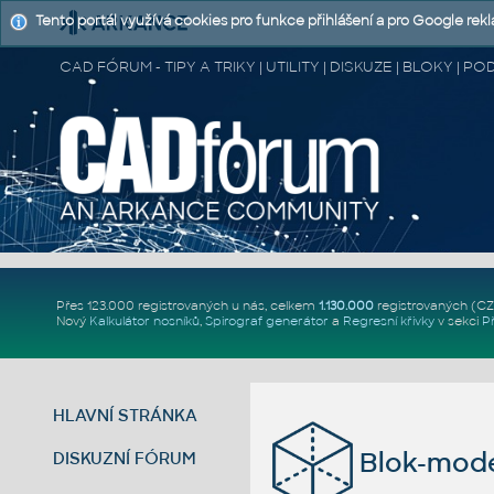
Tento portál využívá cookies pro funkce přihlášení a pro Google rek
CAD FÓRUM - TIPY A TRIKY | UTILITY | DISKUZE | BLOKY |
Přes 123.000 registrovaných u nás, celkem
1.130.000
registrovaných (C
Nový
Kalkulátor nosníků
,
Spirograf generátor
a
Regresní křivky
v sekci
P
HLAVNÍ STRÁNKA
Blok-mod
DISKUZNÍ FÓRUM