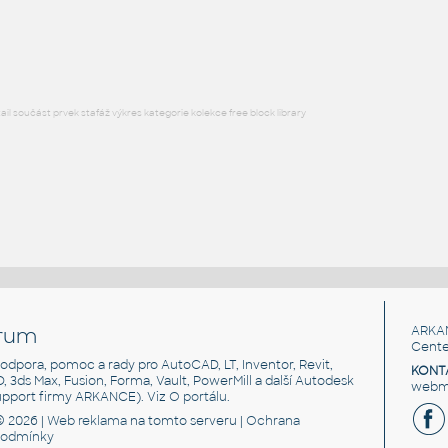
Lego 2420-Blue
IPT
Plastové součásti
l součást prvek stafáž výkres kategorie kolekce free block library
rum
ARKA
Cente
, podpora, pomoc a rady pro AutoCAD, LT, Inventor, Revit,
KONT
3D, 3ds Max, Fusion, Forma, Vault, PowerMill a další Autodesk
webma
support firmy ARKANCE). Viz
O portálu
.
© 2026 |
Web reklama
na tomto serveru |
Ochrana
podmínky