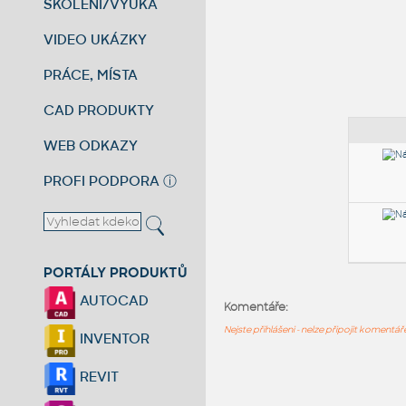
ŠKOLENÍ/VÝUKA
VIDEO UKÁZKY
PRÁCE, MÍSTA
CAD PRODUKTY
WEB ODKAZY
PROFI PODPORA
ⓘ
PORTÁLY PRODUKTŮ
AUTOCAD
Komentáře:
Nejste přihlášeni - nelze připojit komentá
INVENTOR
REVIT