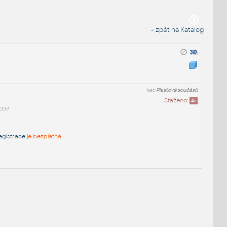
« zpět na Katalog
kat:
Plastové součásti
Staženo:
4
x
00d
egistrace
je bezplatná.