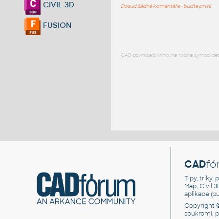
CIVIL 3D
Dosud žádné komentáře - buďte první
FUSION
CAD download: knihovna rodina symbol detai
CAD
fó
Tipy, triky
Map, Civil 
aplikace (
Copyright 
soukromí, 