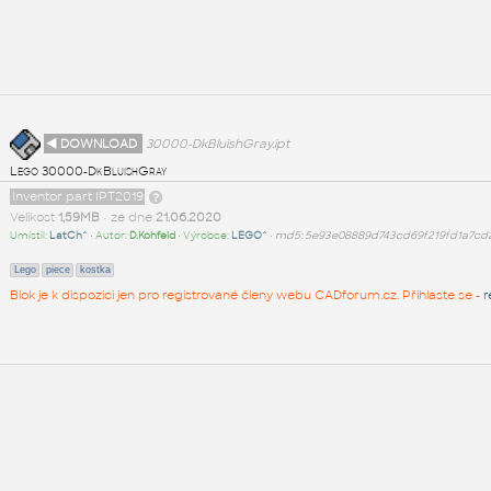
◄ DOWNLOAD
30000-DkBluishGray.ipt
Lego 30000-DkBluishGray
Inventor part IPT2019
Velikost
1,59MB
• ze dne
21.06.2020
Umístil:
LatCh^
• Autor:
D.Kohfeld
• Výrobce:
LEGO^
•
md5: 5e93e08889d743cd69f219fd1a7cd
Lego
piece
kostka
Blok je k dispozici jen pro registrované členy webu CADforum.cz. Přihlaste se -
r