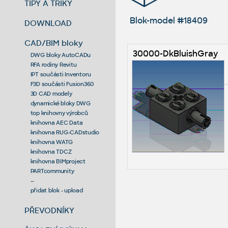
TIPY A TRIKY
Blok-model #18409
DOWNLOAD
CAD/BIM bloky
30000-DkBluishGray
DWG bloky AutoCADu
RFA rodiny Revitu
IPT součásti Inventoru
F3D součásti Fusion360
3D CAD modely
dynamické bloky DWG
top knihovny výrobců
knihovna AEC Data
knihovna RUG-CADstudio
knihovna WATG
knihovna TDCZ
knihovna BIMproject
PARTcommunity
--
přidat blok - upload
PŘEVODNÍKY