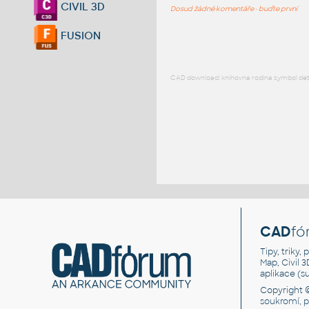
CIVIL 3D
Dosud žádné komentáře - buďte první
FUSION
CAD download: knihovna rodina symbol detai
CAD
fó
Tipy, triky
Map, Civil 
aplikace (
Copyright 
soukromí, 