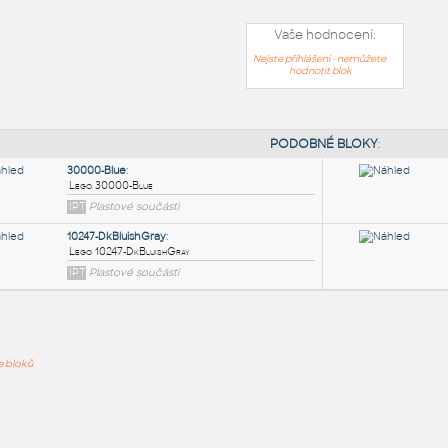
Vaše hodnocení:
Nejste přihlášeni - nemůžete
hodnotit blok
PODOB
30000-Blue
:
ře bloků
Lego 30000-Blue
IPT
Plastové součásti
10247-DkBluishGray
: