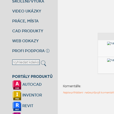
ŠKOLENÍ/VÝUKA
VIDEO UKÁZKY
PRÁCE, MÍSTA
CAD PRODUKTY
WEB ODKAZY
PROFI PODPORA
ⓘ
PORTÁLY PRODUKTŮ
AUTOCAD
Komentáře:
Nejste přihlášeni - nelze připojit komentá
INVENTOR
REVIT