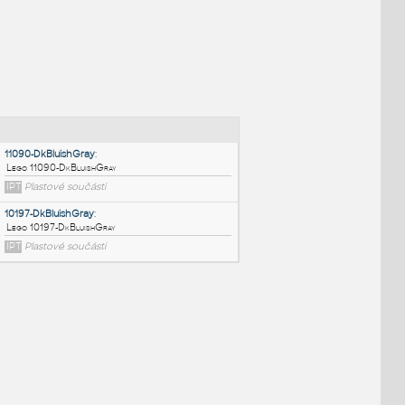
NÉ BLOKY
:
11090-DkBluishGray
:
Lego 11090-DkBluishGray
IPT
Plastové součásti
10197-DkBluishGray
: