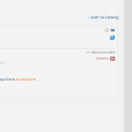
« zpět na Katalog
kat:
Plastové součásti
Staženo:
3
x
23f
egistrace
je bezplatná.