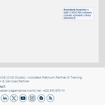
Lego 10197-DkBluishGray
IPT
Plastové součásti
Autodesk Inventor
a
další CAD/CAM software
získáte výhodně u firmy
ARKANCE
NCE
(CAD Studio) - Autodesk Platinum Partner & Training
r & Services Partner
AKT:
ster.cz@arkance.world | tel. +420 910 970 111