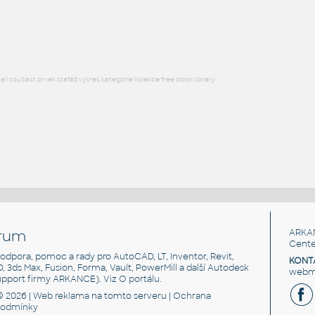
Lego 10247-DkBluishGray
IPT
Plastové součásti
l součást prvek stafáž výkres kategorie kolekce free block library
rum
ARKA
Cente
, podpora, pomoc a rady pro AutoCAD, LT, Inventor, Revit,
KONT
3D, 3ds Max, Fusion, Forma, Vault, PowerMill a další Autodesk
webma
support firmy ARKANCE). Viz
O portálu
.
© 2026 |
Web reklama
na tomto serveru |
Ochrana
podmínky