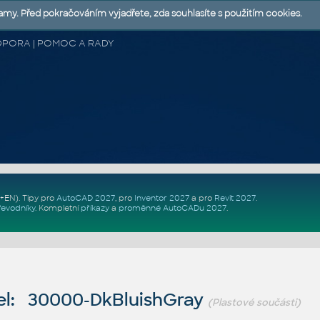
lamy. Před pokračováním vyjadřete, zda souhlasíte s použitím cookies.
 PODPORA | POMOC A RADY
Z+EN)
. Tipy pro
AutoCAD 2027
, pro
Inventor 2027
a pro
Revit 2027
.
řevodníky
.
Kompletní
příkazy
a
proměnné AutoCADu 2027
.
l: 30000-DkBluishGray
(Plastové součásti)