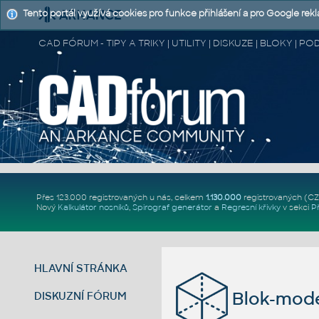
Tento portál využívá cookies pro funkce přihlášení a pro Google rek
CAD FÓRUM - TIPY A TRIKY | UTILITY | DISKUZE | BLOKY |
Přes 123.000 registrovaných u nás, celkem
1.130.000
registrovaných (C
Nový
Kalkulátor nosníků
,
Spirograf generátor
a
Regresní křivky
v sekci
P
HLAVNÍ STRÁNKA
Blok-mode
DISKUZNÍ FÓRUM