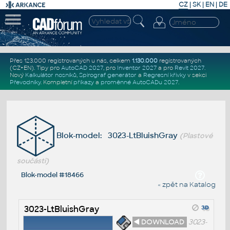
CZ
|
SK
|
EN
|
DE
Přes 123.000 registrovaných u nás, celkem
1.130.000
registrovaných
(CZ+EN)
. Tipy pro
AutoCAD 2027
, pro
Inventor 2027
a pro
Revit 2027
.
Nový
Kalkulátor nosníků
,
Spirograf generátor
a
Regresní křivky
v sekci
Převodníky
.
Kompletní
příkazy
a
proměnné AutoCADu 2027
.
Blok-model: 3023-LtBluishGray
(Plastové
součásti)
Blok-model #18466
« zpět na Katalog
3023-LtBluishGray
◄ DOWNLOAD
3023-