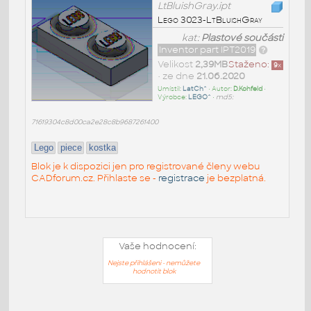
LtBluishGray.ipt
Lego 3023-LtBluishGray
kat:
Plastové součásti
Inventor part IPT2019
Velikost
2,39MB
Staženo:
9
x
• ze dne
21.06.2020
Umístil:
LatCh^
• Autor:
D.Kohfeld
•
Výrobce:
LEGO^
•
md5:
71619304c8d00ca2e28c8b9687261400
Lego
piece
kostka
Blok je k dispozici jen pro registrované členy webu
CADforum.cz. Přihlaste se -
registrace
je bezplatná.
Vaše hodnocení:
Nejste přihlášeni - nemůžete
hodnotit blok