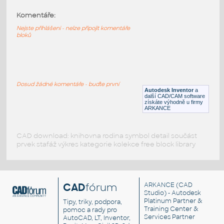
Komentáře:
3023-DkRed
:
Lego 3023-DkRed
Nejste přihlášeni - nelze připojit komentáře
bloků
IPT
Plastové součásti
3023-DkBluishGray
:
Lego 3023-DkBluishGray
Dosud žádné komentáře - buďte první
Autodesk Inventor
a
IPT
Plastové součásti
další CAD/CAM software
získáte výhodně u firmy
ARKANCE
CAD download: knihovna rodina symbol detail součást
prvek stafáž výkres kategorie kolekce free block library
CAD
fórum
ARKANCE
(CAD
Studio) - Autodesk
Platinum Partner &
Tipy, triky, podpora,
Training Center &
pomoc a rady pro
Services Partner
AutoCAD, LT, Inventor,