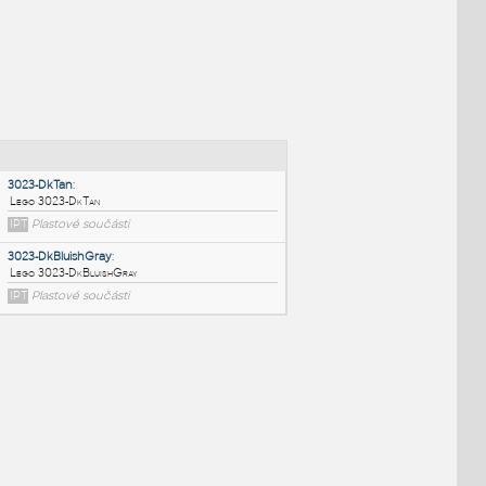
NÉ BLOKY
:
3023-DkTan
:
Lego 3023-DkTan
IPT
Plastové součásti
3023-DkBluishGray
: