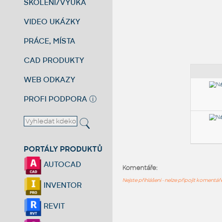
ŠKOLENÍ/VÝUKA
VIDEO UKÁZKY
PRÁCE, MÍSTA
CAD PRODUKTY
WEB ODKAZY
PROFI PODPORA
ⓘ
PORTÁLY PRODUKTŮ
AUTOCAD
Komentáře:
Nejste přihlášeni - nelze připojit komentá
INVENTOR
REVIT