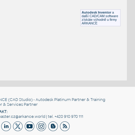
Lego 3023-DkBluishGray
IPT
Plastové součásti
Autodesk Inventor
a
další CAD/CAM software
získáte výhodně u firmy
ARKANCE
NCE
(CAD Studio) - Autodesk Platinum Partner & Training
r & Services Partner
AKT:
ster.cz@arkance.world | tel. +420 910 970 111