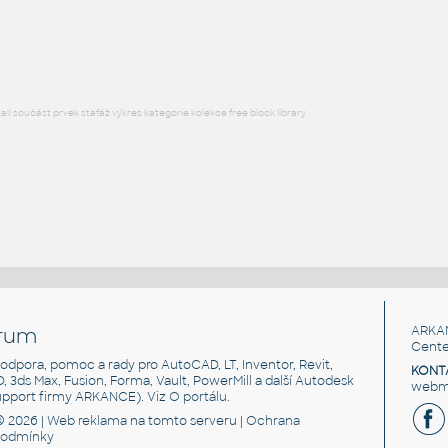
Lego 3023-DkRed
IPT
Plastové součásti
l součást prvek stafáž výkres kategorie kolekce free block library
rum
ARKA
Cente
, podpora, pomoc a rady pro AutoCAD, LT, Inventor, Revit,
KONT
3D, 3ds Max, Fusion, Forma, Vault, PowerMill a další Autodesk
webma
support firmy ARKANCE). Viz
O portálu
.
© 2026 |
Web reklama
na tomto serveru |
Ochrana
podmínky