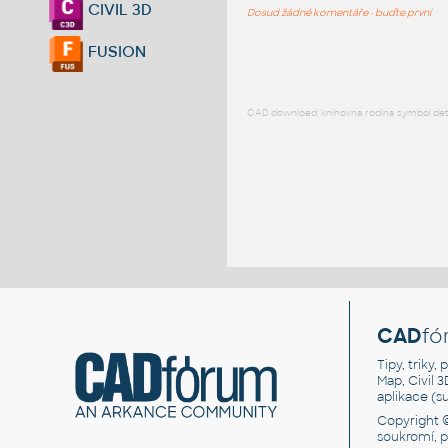
CIVIL 3D
Dosud žádné komentáře - buďte první
FUSION
CAD download: knihovna rodina symbol detai
CAD
fó
Tipy, triky
Map, Civil 
aplikace (
Copyright 
soukromí, 