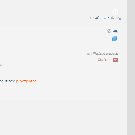
« zpět na Katalog
kat:
Plastové součásti
Staženo:
1
x
47
egistrace
je bezplatná.