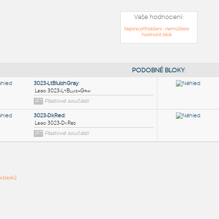
Vaše hodnocení:
Nejste přihlášeni - nemůžete
hodnotit blok
PODOB
3023-LtBluishGray
:
ře bloků
Lego 3023-LtBluishGray
IPT
Plastové součásti
3023-DkRed
: