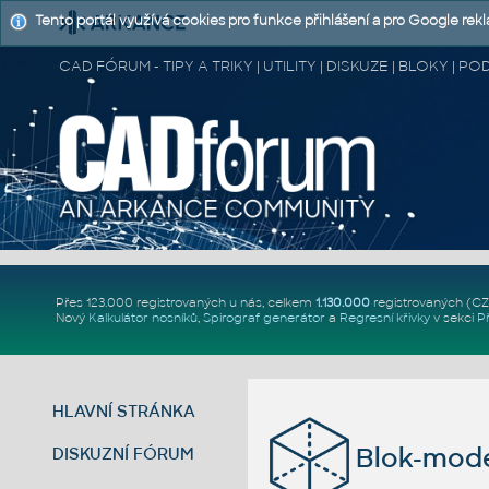
Tento portál využívá cookies pro funkce přihlášení a pro Google rek
CAD FÓRUM - TIPY A TRIKY | UTILITY | DISKUZE | BLOKY |
Přes 123.000 registrovaných u nás, celkem
1.130.000
registrovaných (C
Nový
Kalkulátor nosníků
,
Spirograf generátor
a
Regresní křivky
v sekci
P
HLAVNÍ STRÁNKA
Blok-mode
DISKUZNÍ FÓRUM