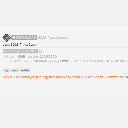
◄ DOWNLOAD
3023-TransClear.ipt
Lego 3023-TransClear
Inventor part IPT2019
Velikost
1,16MB
• ze dne
21.06.2020
Umístil:
LatCh^
• Autor:
D.Kohfeld
• Výrobce:
LEGO^
•
md5: 6118c923c7f79884c92bed9713891b
Lego
piece
kostka
Blok je k dispozici jen pro registrované členy webu CADforum.cz. Přihlaste se -
r