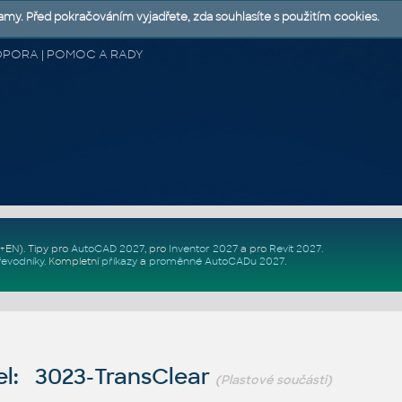
lamy. Před pokračováním vyjadřete, zda souhlasíte s použitím cookies.
 PODPORA | POMOC A RADY
Z+EN)
. Tipy pro
AutoCAD 2027
, pro
Inventor 2027
a pro
Revit 2027
.
řevodníky
.
Kompletní
příkazy
a
proměnné AutoCADu 2027
.
l: 3023-TransClear
(Plastové součásti)