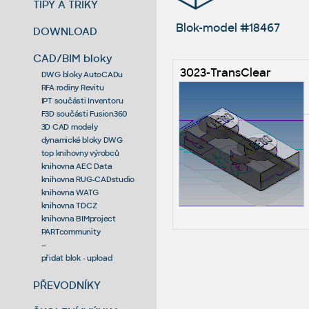
TIPY A TRIKY
Blok-model #18467
DOWNLOAD
CAD/BIM bloky
3023-TransClear
DWG bloky AutoCADu
RFA rodiny Revitu
IPT součásti Inventoru
F3D součásti Fusion360
3D CAD modely
dynamické bloky DWG
top knihovny výrobců
knihovna AEC Data
knihovna RUG-CADstudio
knihovna WATG
knihovna TDCZ
knihovna BIMproject
PARTcommunity
--
přidat blok - upload
PŘEVODNÍKY