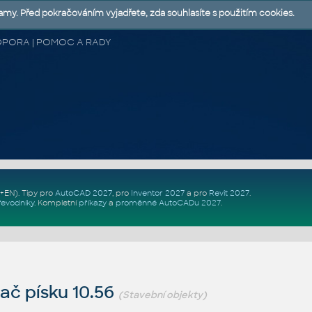
lamy. Před pokračováním vyjadřete, zda souhlasíte s použitím cookies.
 PODPORA | POMOC A RADY
Z+EN)
. Tipy pro
AutoCAD 2027
, pro
Inventor 2027
a pro
Revit 2027
.
řevodníky
.
Kompletní
příkazy
a
proměnné AutoCADu 2027
.
ač písku 10.56
(Stavební objekty)