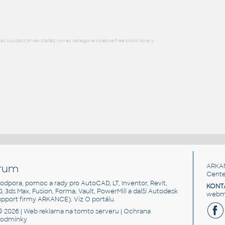
l součást prvek stafáž výkres kategorie kolekce free block library
rum
ARKA
Cente
, podpora, pomoc a rady pro AutoCAD, LT, Inventor, Revit,
KONT
3D, 3ds Max, Fusion, Forma, Vault, PowerMill a další Autodesk
webma
support firmy ARKANCE). Viz
O portálu
.
© 2026 |
Web reklama
na tomto serveru |
Ochrana
podmínky