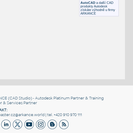
AutoCAD
a další CAD
produkty Autodesk
získáte výhodně u firmy
ARKANCE
NCE
(CAD Studio) - Autodesk Platinum Partner & Training
r & Services Partner
AKT:
ster.cz@arkance.world | tel. +420 910 970 111