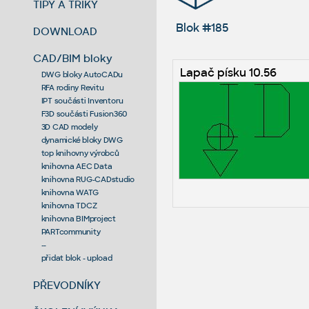
TIPY A TRIKY
Blok #185
DOWNLOAD
CAD/BIM bloky
Lapač písku 10.56
DWG bloky AutoCADu
RFA rodiny Revitu
IPT součásti Inventoru
F3D součásti Fusion360
3D CAD modely
dynamické bloky DWG
top knihovny výrobců
knihovna AEC Data
knihovna RUG-CADstudio
knihovna WATG
knihovna TDCZ
knihovna BIMproject
PARTcommunity
--
přidat blok - upload
PŘEVODNÍKY