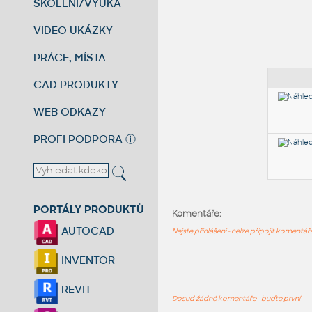
ŠKOLENÍ/VÝUKA
VIDEO UKÁZKY
PRÁCE, MÍSTA
CAD PRODUKTY
WEB ODKAZY
PROFI PODPORA
ⓘ
PORTÁLY PRODUKTŮ
Komentáře:
AUTOCAD
Nejste přihlášeni - nelze připojit komentá
INVENTOR
REVIT
Dosud žádné komentáře - buďte první