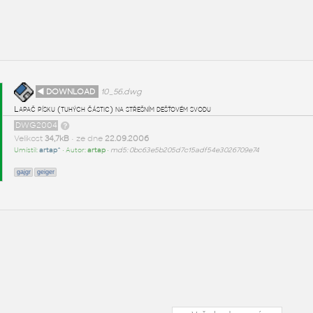
◄ DOWNLOAD
10_56.dwg
Lapač písku (tuhých částic) na střešním dešťovém svodu
DWG2004
Velikost
34,7kB
• ze dne
22.09.2006
Umístil:
artap^
• Autor:
artap
•
md5: 0bc63e5b205d7c15adf54e3026709e74
gajgr
geiger