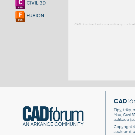
CIVIL 3D
FUSION
CAD download: knihovna rodina symbol detai
CAD
fó
Tipy, triky
Map, Civil 
aplikace (
Copyright 
soukromí, 