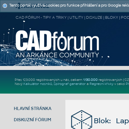
Tento portál využívá cookies pro funkce přihlášení a pro Google rek
CAD FÓRUM - TIPY A TRIKY | UTILITY | DISKUZE | BLOKY |
Přes 123.000 registrovaných u nás, celkem
1.130.000
registrovaných (C
Nový
Kalkulátor nosníků
,
Spirograf generátor
a
Regresní křivky
v sekci
P
HLAVNÍ STRÁNKA
Blok: Lap
DISKUZNÍ FÓRUM