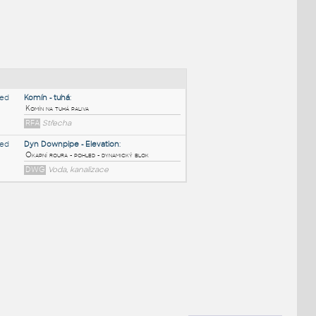
NÉ BLOKY
:
p
:
Komín - tuhá
:
Komín na tuhá paliva
RFA
Střecha
Dyn Downpipe - Elevation
:
Okapní roura - pohled - dynamický blok
DWG
Voda, kanalizace