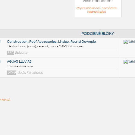
Vaše hodnocení:
Nejste přihlášeni - nemůžete
hodnotit blok
PODOB
Construction_Roof-Accessories_Lindab_Round-Downpi
ře bloků
Dešťový svod (okap), kruhový, Lindab 150-100-Simplified
RFA
Střecha
AGUAS LLUVIAS
:
Svod dešťové vody
DWG
Voda, kanalizace