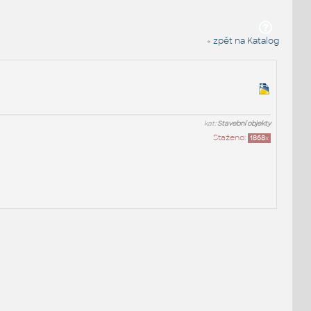
« zpět na Katalog
kat:
Stavební objekty
Staženo:
1868
x