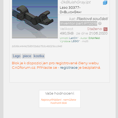
-DkBluishGray.ipt
Lego 30377-
DkBluishGray
kat:
Plastové součásti
Inventor part IPT2019
Velikost
Staženo:
1
x
490,5kB
• ze dne
21.06.2020
Umístil:
LatCh^
• Autor:
D.Kohfeld
•
Výrobce:
LEGO^
•
md5:
b599c44442585f2b6d750c46029cc946
Lego
piece
kostka
Blok je k dispozici jen pro registrované členy webu
CADforum.cz. Přihlaste se -
registrace
je bezplatná.
Vaše hodnocení:
Nejste přihlášeni - nemůžete
hodnotit blok