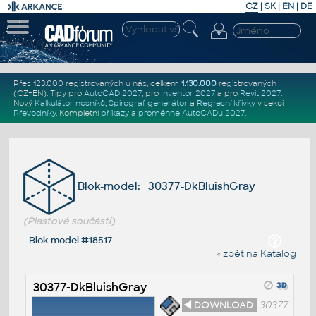
CZ
|
SK
|
EN
|
DE
Přes 123.000 registrovaných u nás, celkem
1.130.000
registrovaných
(CZ+EN)
. Tipy pro
AutoCAD 2027
, pro
Inventor 2027
a pro
Revit 2027
.
Nový
Kalkulátor nosníků
,
Spirograf generátor
a
Regresní křivky
v sekci
Převodníky
.
Kompletní
příkazy
a
proměnné AutoCADu 2027
.
Blok-model: 30377-DkBluishGray
(Plastové součásti)
Blok-model #18517
« zpět na Katalog
30377-DkBluishGray
◄ DOWNLOAD
30377