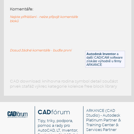
Komentáře:
10247-DkBluishGray
:
Lego 10247-DkBluishGray
Nejste přihlášeni - nelze připojit komentáře
bloků
IPT
Plastové součásti
10197-DkBluishGray
:
Lego 10197-DkBluishGray
Dosud žádné komentáře - buďte první
Autodesk Inventor
a
IPT
Plastové součásti
další CAD/CAM software
získáte výhodně u firmy
ARKANCE
CAD download: knihovna rodina symbol detail součást
prvek stafáž výkres kategorie kolekce free block library
CAD
fórum
ARKANCE
(CAD
Studio) - Autodesk
Platinum Partner &
Tipy, triky, podpora,
Training Center &
pomoc a rady pro
Services Partner
AutoCAD, LT, Inventor,