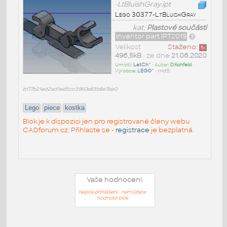
-LtBluishGray.ipt
Lego 30377-LtBluishGray
kat:
Plastové součásti
Inventor part IPT2019
Velikost
Staženo:
1
x
496,5kB
• ze dne
21.06.2020
Umístil:
LatCh^
• Autor:
D.Kohfeld
•
Výrobce:
LEGO^
•
md5:
b177b21ed2ad1ed5cc3960e83b8e7ba0
Lego
piece
kostka
Blok je k dispozici jen pro registrované členy webu
CADforum.cz. Přihlaste se -
registrace
je bezplatná.
Vaše hodnocení:
Nejste přihlášeni - nemůžete
hodnotit blok