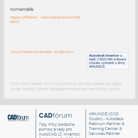
Komentáře:
11211-LtBluishGray
:
Lego 11211-LtBluishGray
Nejste přihlášeni - nelze připojit komentáře
bloků
IPT
Plastové součásti
11203-LtBluishGray
:
Lego 11203-LtBluishGray
Dosud žádné komentáře - buďte první
Autodesk Inventor
a
IPT
Plastové součásti
další CAD/CAM software
získáte výhodně u firmy
ARKANCE
CAD download: knihovna rodina symbol detail součást
prvek stafáž výkres kategorie kolekce free block library
CAD
fórum
ARKANCE
(CAD
Studio) - Autodesk
Platinum Partner &
Tipy, triky, podpora,
Training Center &
pomoc a rady pro
Services Partner
AutoCAD, LT, Inventor,