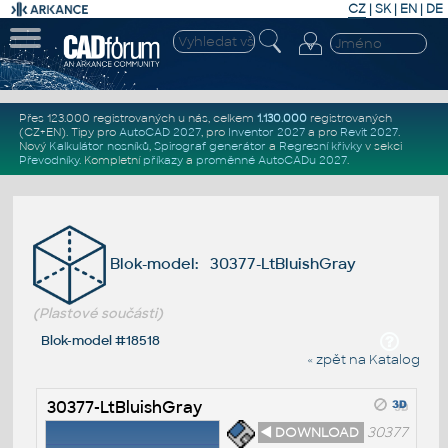
CZ
|
SK
|
EN
|
DE
Přes 123.000 registrovaných u nás, celkem
1.130.000
registrovaných
(CZ+EN)
. Tipy pro
AutoCAD 2027
, pro
Inventor 2027
a pro
Revit 2027
.
Nový
Kalkulátor nosníků
,
Spirograf generátor
a
Regresní křivky
v sekci
Převodníky
.
Kompletní
příkazy
a
proměnné AutoCADu 2027
.
Blok-model: 30377-LtBluishGray
(Plastové součásti)
Blok-model #18518
« zpět na Katalog
30377-LtBluishGray
◄ DOWNLOAD
30377