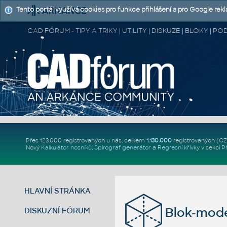
Tento portál využívá cookies pro funkce přihlášení a pro Google rek
CAD FÓRUM - TIPY A TRIKY | UTILITY | DISKUZE | BLOKY |
Přes 123.000 registrovaných u nás, celkem
1.130.000
registrovaných (C
Nový
Kalkulátor nosníků
,
Spirograf generátor
a
Regresní křivky
v sekci
P
HLAVNÍ STRÁNKA
Blok-mode
DISKUZNÍ FÓRUM