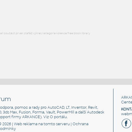
Lego 32013-Red
IPT
Plastové součásti
l součást prvek stafáž výkres kategorie kolekce free block library
rum
ARKA
Cente
, podpora, pomoc a rady pro AutoCAD, LT, Inventor, Revit,
KONT
3D, 3ds Max, Fusion, Forma, Vault, PowerMill a další Autodesk
webma
support firmy ARKANCE). Viz
O portálu
.
© 2026 |
Web reklama
na tomto serveru |
Ochrana
podmínky