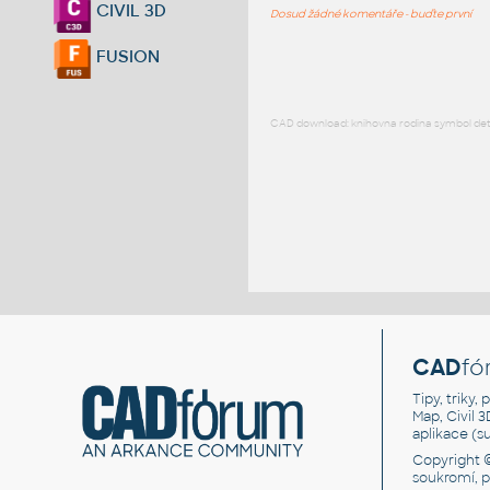
CIVIL 3D
Dosud žádné komentáře - buďte první
FUSION
CAD download: knihovna rodina symbol detai
CAD
fó
Tipy, triky
Map, Civil 
aplikace (
Copyright 
soukromí, 