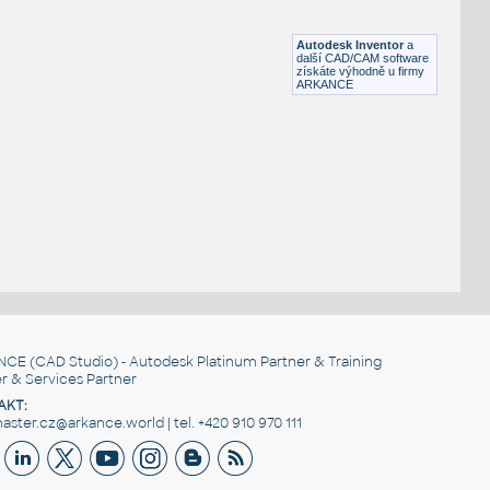
Lego 32013-White
IPT
Plastové součásti
Autodesk Inventor
a
další CAD/CAM software
získáte výhodně u firmy
ARKANCE
NCE
(CAD Studio) - Autodesk Platinum Partner & Training
r & Services Partner
AKT:
ster.cz@arkance.world | tel. +420 910 970 111