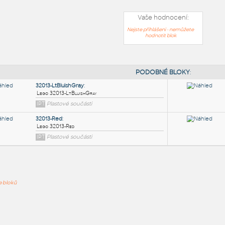
Vaše hodnocení:
Nejste přihlášeni - nemůžete
hodnotit blok
PODOB
32013-LtBluishGray
:
ře bloků
Lego 32013-LtBluishGray
IPT
Plastové součásti
32013-Red
: