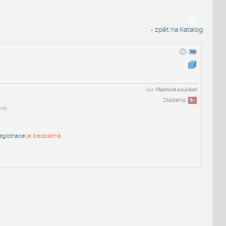
« zpět na Katalog
kat:
Plastové součásti
Staženo:
6
x
d48
egistrace
je bezplatná.