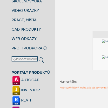
ŠKOLENÍ/VÝUKA
VIDEO UKÁZKY
PRÁCE, MÍSTA
CAD PRODUKTY
WEB ODKAZY
PROFI PODPORA
ⓘ
PORTÁLY PRODUKTŮ
AUTOCAD
Komentáře:
Nejste přihlášeni - nelze připojit komentá
INVENTOR
REVIT