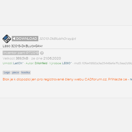
◄ DOWNLOAD
32013-DkBluishGray.ipt
Lego 32013-DkBluishGray
Inventor part IPT2019
Velikost
389,5kB
• ze dne
21.06.2020
Umístil:
LatCh^
• Autor:
D.Kohfeld
• Výrobce:
LEGO^
•
md5: f0fe41892a3e25446efe7fc3ea2d9
Lego
piece
kostka
Blok je k dispozici jen pro registrované členy webu CADforum.cz. Přihlaste se -
r