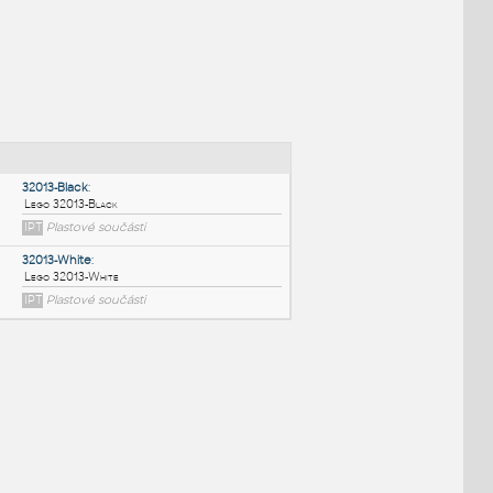
NÉ BLOKY
:
32013-Black
:
Lego 32013-Black
IPT
Plastové součásti
32013-White
: