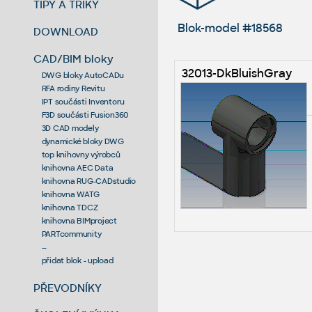
TIPY A TRIKY
Blok-model #18568
DOWNLOAD
CAD/BIM bloky
32013-DkBluishGray
DWG bloky AutoCADu
RFA rodiny Revitu
IPT součásti Inventoru
F3D součásti Fusion360
3D CAD modely
dynamické bloky DWG
top knihovny výrobců
knihovna AEC Data
knihovna RUG-CADstudio
knihovna WATG
knihovna TDCZ
knihovna BIMproject
PARTcommunity
--
přidat blok - upload
PŘEVODNÍKY