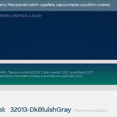
lamy. Před pokračováním vyjadřete, zda souhlasíte s použitím cookies.
 PODPORA | POMOC A RADY
Z+EN)
. Tipy pro
AutoCAD 2027
, pro
Inventor 2027
a pro
Revit 2027
.
řevodníky
.
Kompletní
příkazy
a
proměnné AutoCADu 2027
.
l: 32013-DkBluishGray
(Plastové součásti)