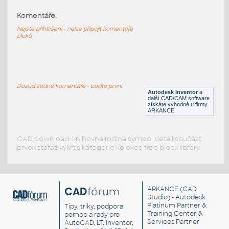
Komentáře:
32013-Black
:
Lego 32013-Black
Nejste přihlášeni - nelze připojit komentáře
bloků
IPT
Plastové součásti
32013-DkBluishGray
:
Lego 32013-DkBluishGray
Dosud žádné komentáře - buďte první
Autodesk Inventor
a
IPT
Plastové součásti
další CAD/CAM software
získáte výhodně u firmy
ARKANCE
CAD download: knihovna rodina symbol detail součást
prvek stafáž výkres kategorie kolekce free block library
CAD
fórum
ARKANCE
(CAD
Studio) - Autodesk
Platinum Partner &
Tipy, triky, podpora,
Training Center &
pomoc a rady pro
Services Partner
AutoCAD, LT, Inventor,