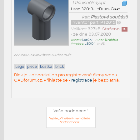
-LtBluishGray.ipt
Lego 32013-LtBluishGray
kat:
Plastové součásti
Inventor part IPT2016
Velikost
327kB
Staženo:
11
x
• ze dne
03.07.2020
Umístil:
LatCh^
• Autor:
D.Kohfeld
•
Výrobce:
LEGO^
•
md5:
e278ba573e496577b98c0337bc6787fe
Lego
piece
kostka
brick
Blok je k dispozici jen pro registrované členy webu
CADforum.cz. Přihlaste se -
registrace
je bezplatná.
Vaše hodnocení:
Nejste přihlášeni - nemůžete
hodnotit blok