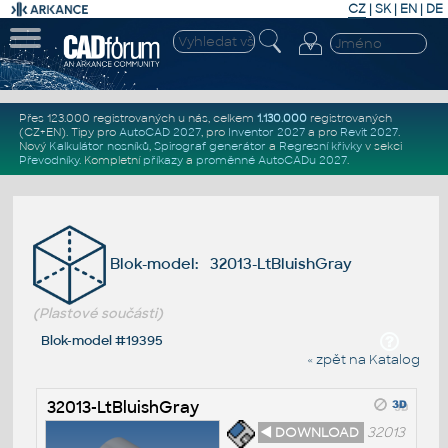
CZ
|
SK
|
EN
|
DE
Přes 123.000 registrovaných u nás, celkem
1.130.000
registrovaných
(CZ+EN)
. Tipy pro
AutoCAD 2027
, pro
Inventor 2027
a pro
Revit 2027
.
Nový
Kalkulátor nosníků
,
Spirograf generátor
a
Regresní křivky
v sekci
Převodníky
.
Kompletní
příkazy
a
proměnné AutoCADu 2027
.
Blok-model: 32013-LtBluishGray
(Plastové součásti)
Blok-model #19395
« zpět na Katalog
32013-LtBluishGray
◄ DOWNLOAD
32013