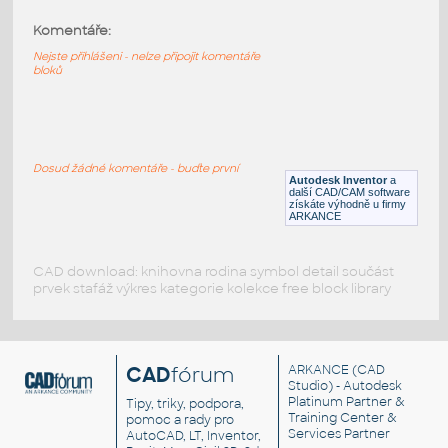
Komentáře:
11477-Black
:
Lego 11477-Black
Nejste přihlášeni - nelze připojit komentáře
bloků
IPT
Plastové součásti
11253-Black
:
Lego 11253-Black
Dosud žádné komentáře - buďte první
Autodesk Inventor
a
IPT
Plastové součásti
další CAD/CAM software
získáte výhodně u firmy
ARKANCE
CAD download: knihovna rodina symbol detail součást
prvek stafáž výkres kategorie kolekce free block library
CAD
fórum
ARKANCE
(CAD
Studio) - Autodesk
Platinum Partner &
Tipy, triky, podpora,
Training Center &
pomoc a rady pro
Services Partner
AutoCAD, LT, Inventor,