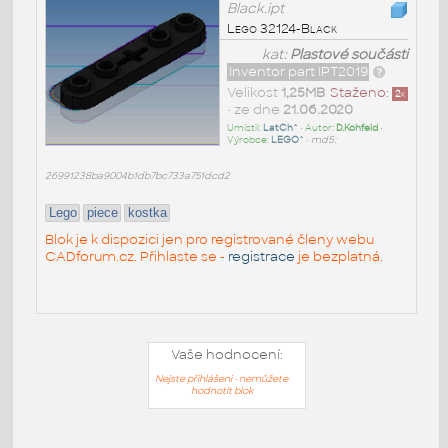
Black.ipt
Lego 32124-Black
kat:
Plastové součásti
Inventor part IPT2019
Velikost
1,25MB
Staženo:
2
x
• ze dne
21.06.2020
Umístil:
LatCh^
• Autor:
D.Kohfeld
•
Výrobce:
LEGO^
•
md5:
26991238ba9004b1db7bc733a751dcd2
Lego
piece
kostka
Blok je k dispozici jen pro registrované členy webu
CADforum.cz. Přihlaste se -
registrace
je bezplatná.
Vaše hodnocení:
Nejste přihlášeni - nemůžete
hodnotit blok