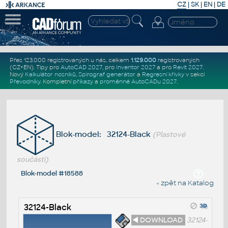
CZ
|
SK
|
EN
|
DE
Přes 123.000 registrovaných u nás, celkem
1.129.000
registrovaných
(CZ+EN)
. Tipy pro
AutoCAD 2027
, pro
Inventor 2027
a pro
Revit 2027
.
Nový
Kalkulátor nosníků
,
Spirograf generátor
a
Regresní křivky
v sekci
Převodníky
.
Kompletní
příkazy
a
proměnné AutoCADu 2027
.
Blok-model: 32124-Black
(Plastové
součásti)
Blok-model #18588
« zpět na Katalog
32124-Black
◄ DOWNLOAD
32124-