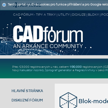
Tento portál využívá cookies pro funkce přihlášení a pro Google rek
CAD FÓRUM - TIPY A TRIKY | UTILITY | DISKUZE | BLOKY |
Přes 123.000 registrovaných u nás, celkem
1.130.000
registrovaných (C
Nový
Kalkulátor nosníků
,
Spirograf generátor
a
Regresní křivky
v sekci
P
HLAVNÍ STRÁNKA
Blok-mode
DISKUZNÍ FÓRUM