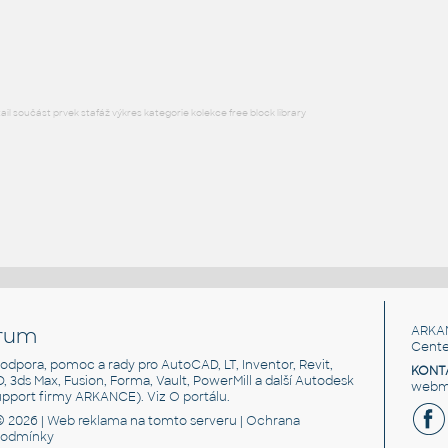
Lego 32524-Yellow
IPT
Plastové součásti
l součást prvek stafáž výkres kategorie kolekce free block library
rum
ARKA
Cente
, podpora, pomoc a rady pro AutoCAD, LT, Inventor, Revit,
KONT
3D, 3ds Max, Fusion, Forma, Vault, PowerMill a další Autodesk
webma
support firmy ARKANCE). Viz
O portálu
.
© 2026 |
Web reklama
na tomto serveru |
Ochrana
podmínky