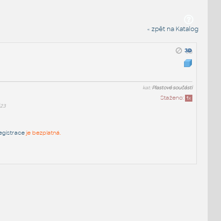
« zpět na Katalog
kat:
Plastové součásti
Staženo:
1
x
f23
egistrace
je bezplatná.