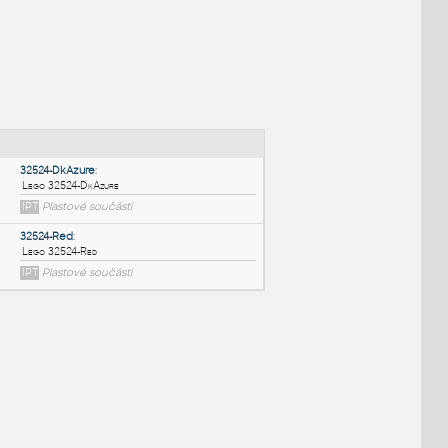
NÉ BLOKY
:
32524-DkAzure
:
Lego 32524-DkAzure
IPT
Plastové součásti
32524-Red
: