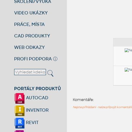
ŠKOLENÍ/VÝUKA
VIDEO UKÁZKY
PRÁCE, MÍSTA
CAD PRODUKTY
WEB ODKAZY
PROFI PODPORA
ⓘ
PORTÁLY PRODUKTŮ
AUTOCAD
Komentáře:
Nejste přihlášeni - nelze připojit komentá
INVENTOR
REVIT