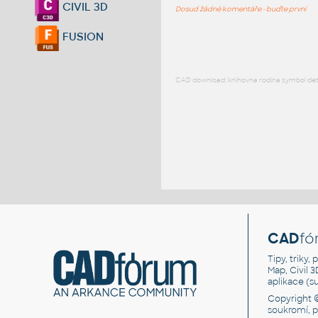
CIVIL 3D
Dosud žádné komentáře - buďte první
FUSION
CAD download: knihovna rodina symbol detai
CAD
fó
Tipy, triky
Map, Civil 
aplikace (
Copyright 
soukromí, 