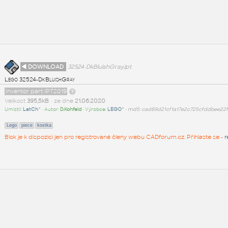
◄ DOWNLOAD
32524-DkBluishGray.ipt
Lego 32524-DkBluishGray
Inventor part IPT2019
Velikost
395,5kB
• ze dne
21.06.2020
Umístil:
LatCh^
• Autor:
D.Kohfeld
• Výrobce:
LEGO^
•
md5: cad89d21cf1a17e2c725cfddbee22
Lego
piece
kostka
Blok je k dispozici jen pro registrované členy webu CADforum.cz. Přihlaste se -
r