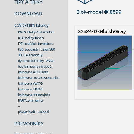
TIPY A TRIKY
Blok-model #18599
DOWNLOAD
CAD/BIM bloky
32524-DkBluishGray
DWG bloky AutoCADu
RFA rodiny Revitu
IPT součásti Inventoru
F3D součásti Fusion360
3D CAD modely
dynamické bloky DWG
top knihovny výrobců
knihovna AEC Data
knihovna RUG-CADstudio
knihovna WATG
knihovna TDCZ
knihovna BIMproject
PARTcommunity
--
přidat blok - upload
PŘEVODNÍKY