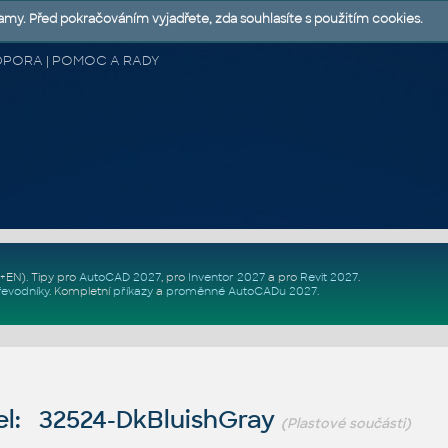
lamy. Před pokračováním vyjadřete, zda souhlasíte s použitím cookies.
 PODPORA | POMOC A RADY
Z+EN)
. Tipy pro
AutoCAD 2027
, pro
Inventor 2027
a pro
Revit 2027
.
řevodníky
.
Kompletní
příkazy
a
proměnné AutoCADu 2027
.
l: 32524-DkBluishGray
(Plastové součásti)