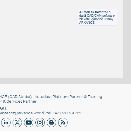
Lego 32524-Red
IPT
Plastové součásti
Autodesk Inventor
a
další CAD/CAM software
získáte výhodně u firmy
ARKANCE
NCE
(CAD Studio) - Autodesk Platinum Partner & Training
r & Services Partner
AKT:
ster.cz@arkance.world | tel. +420 910 970 111