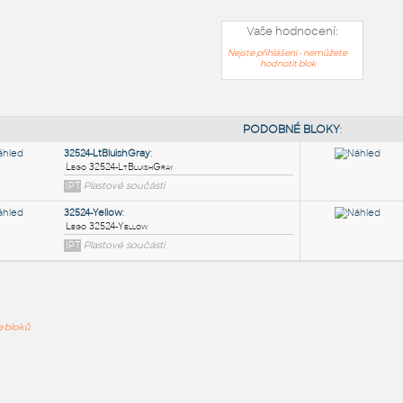
Vaše hodnocení:
Nejste přihlášeni - nemůžete
hodnotit blok
PODOB
32524-LtBluishGray
:
ře bloků
Lego 32524-LtBluishGray
IPT
Plastové součásti
32524-Yellow
: