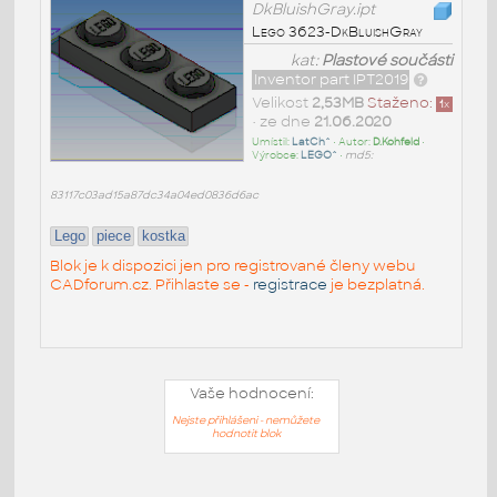
DkBluishGray.ipt
Lego 3623-DkBluishGray
kat:
Plastové součásti
Inventor part IPT2019
Velikost
2,53MB
Staženo:
1
x
• ze dne
21.06.2020
Umístil:
LatCh^
• Autor:
D.Kohfeld
•
Výrobce:
LEGO^
•
md5:
83117c03ad15a87dc34a04ed0836d6ac
Lego
piece
kostka
Blok je k dispozici jen pro registrované členy webu
CADforum.cz. Přihlaste se -
registrace
je bezplatná.
Vaše hodnocení:
Nejste přihlášeni - nemůžete
hodnotit blok