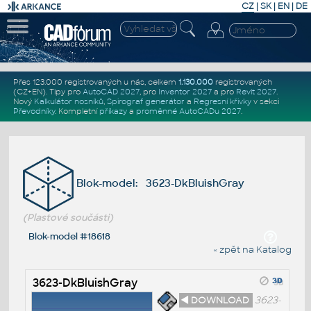
CZ
|
SK
|
EN
|
DE
Přes 123.000 registrovaných u nás, celkem
1.130.000
registrovaných
(CZ+EN)
. Tipy pro
AutoCAD 2027
, pro
Inventor 2027
a pro
Revit 2027
.
Nový
Kalkulátor nosníků
,
Spirograf generátor
a
Regresní křivky
v sekci
Převodníky
.
Kompletní
příkazy
a
proměnné AutoCADu 2027
.
Blok-model: 3623-DkBluishGray
(Plastové součásti)
Blok-model #18618
« zpět na Katalog
3623-DkBluishGray
◄ DOWNLOAD
3623-