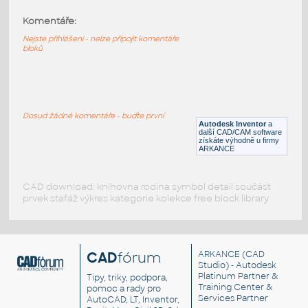
Komentáře:
3623-DkRed
:
Lego 3623-DkRed
Nejste přihlášeni - nelze připojit komentáře
bloků
IPT
Plastové součásti
3623-Black
:
Lego 3623-Black
Dosud žádné komentáře - buďte první
Autodesk Inventor
a
IPT
Plastové součásti
další CAD/CAM software
získáte výhodně u firmy
ARKANCE
CAD download: knihovna rodina symbol detail součást
prvek stafáž výkres kategorie kolekce free block library
CAD
fórum
ARKANCE
(CAD
Studio) - Autodesk
Platinum Partner &
Tipy, triky, podpora,
Training Center &
pomoc a rady pro
Services Partner
AutoCAD, LT, Inventor,