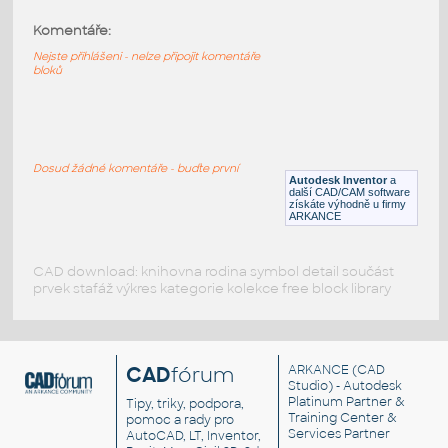
Komentáře:
3623-DkBluishGray
:
Lego 3623-DkBluishGray
Nejste přihlášeni - nelze připojit komentáře
bloků
IPT
Plastové součásti
3623-Black
:
Lego 3623-Black
Dosud žádné komentáře - buďte první
Autodesk Inventor
a
IPT
Plastové součásti
další CAD/CAM software
získáte výhodně u firmy
ARKANCE
CAD download: knihovna rodina symbol detail součást
prvek stafáž výkres kategorie kolekce free block library
CAD
fórum
ARKANCE
(CAD
Studio) - Autodesk
Platinum Partner &
Tipy, triky, podpora,
Training Center &
pomoc a rady pro
Services Partner
AutoCAD, LT, Inventor,