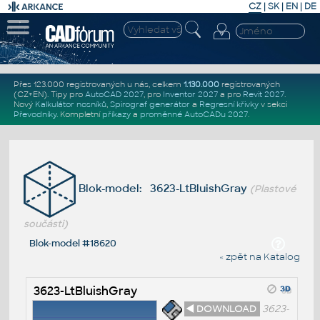
CZ
|
SK
|
EN
|
DE
Přes 123.000 registrovaných u nás, celkem
1.130.000
registrovaných
(CZ+EN)
. Tipy pro
AutoCAD 2027
, pro
Inventor 2027
a pro
Revit 2027
.
Nový
Kalkulátor nosníků
,
Spirograf generátor
a
Regresní křivky
v sekci
Převodníky
.
Kompletní
příkazy
a
proměnné AutoCADu 2027
.
Blok-model: 3623-LtBluishGray
(Plastové
součásti)
Blok-model #18620
« zpět na Katalog
3623-LtBluishGray
◄ DOWNLOAD
3623-