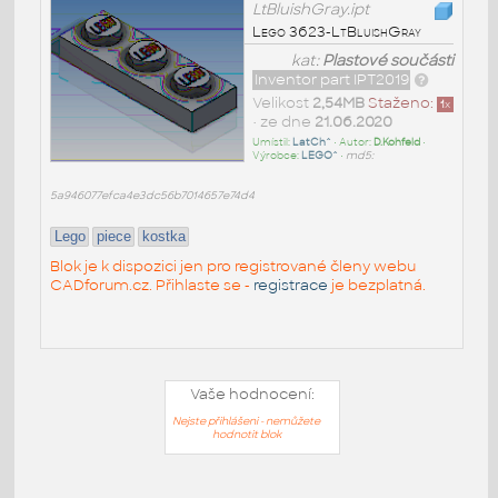
LtBluishGray.ipt
Lego 3623-LtBluishGray
kat:
Plastové součásti
Inventor part IPT2019
Velikost
2,54MB
Staženo:
1
x
• ze dne
21.06.2020
Umístil:
LatCh^
• Autor:
D.Kohfeld
•
Výrobce:
LEGO^
•
md5:
5a946077efca4e3dc56b7014657e74d4
Lego
piece
kostka
Blok je k dispozici jen pro registrované členy webu
CADforum.cz. Přihlaste se -
registrace
je bezplatná.
Vaše hodnocení:
Nejste přihlášeni - nemůžete
hodnotit blok