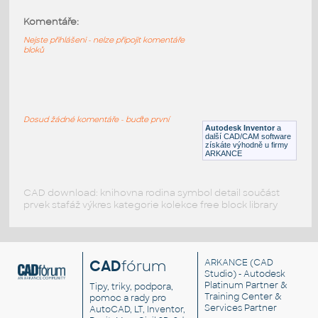
Komentáře:
3666-LtBluishGray
:
Lego 3666-LtBluishGray
Nejste přihlášeni - nelze připojit komentáře
bloků
IPT
Plastové součásti
3666-DkRed
:
Lego 3666-DkRed
Dosud žádné komentáře - buďte první
Autodesk Inventor
a
IPT
Plastové součásti
další CAD/CAM software
získáte výhodně u firmy
ARKANCE
CAD download: knihovna rodina symbol detail součást
prvek stafáž výkres kategorie kolekce free block library
CAD
fórum
ARKANCE
(CAD
Studio) - Autodesk
Platinum Partner &
Tipy, triky, podpora,
Training Center &
pomoc a rady pro
Services Partner
AutoCAD, LT, Inventor,