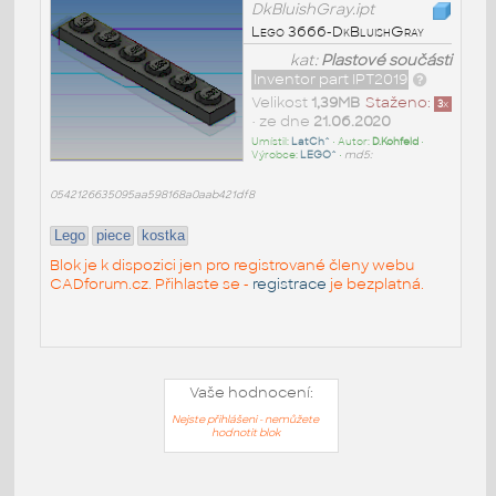
DkBluishGray.ipt
Lego 3666-DkBluishGray
kat:
Plastové součásti
Inventor part IPT2019
Velikost
1,39MB
Staženo:
3
x
• ze dne
21.06.2020
Umístil:
LatCh^
• Autor:
D.Kohfeld
•
Výrobce:
LEGO^
•
md5:
0542126635095aa598168a0aab421df8
Lego
piece
kostka
Blok je k dispozici jen pro registrované členy webu
CADforum.cz. Přihlaste se -
registrace
je bezplatná.
Vaše hodnocení:
Nejste přihlášeni - nemůžete
hodnotit blok