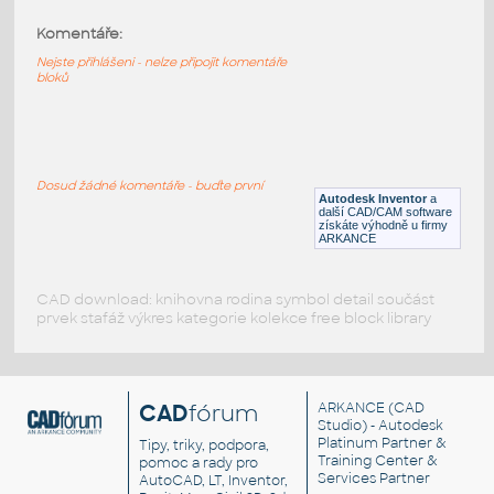
Komentáře:
3666-DkRed
:
Lego 3666-DkRed
Nejste přihlášeni - nelze připojit komentáře
bloků
IPT
Plastové součásti
3666-DkBluishGray
:
Lego 3666-DkBluishGray
Dosud žádné komentáře - buďte první
Autodesk Inventor
a
IPT
Plastové součásti
další CAD/CAM software
získáte výhodně u firmy
ARKANCE
CAD download: knihovna rodina symbol detail součást
prvek stafáž výkres kategorie kolekce free block library
CAD
fórum
ARKANCE
(CAD
Studio) - Autodesk
Platinum Partner &
Tipy, triky, podpora,
Training Center &
pomoc a rady pro
Services Partner
AutoCAD, LT, Inventor,