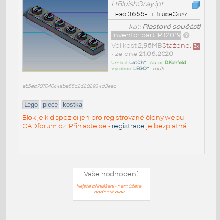
LtBluishGray.ipt
Lego 3666-LtBluishGray
kat:
Plastové součásti
Inventor part IPT2019
Velikost
2,96MB
Staženo:
3
x
• ze dne
21.06.2020
Umístil:
LatCh^
• Autor:
D.Kohfeld
•
Výrobce:
LEGO^
•
md5:
eb5eb707040c4abe55c2d202934d3eec
Lego
piece
kostka
Blok je k dispozici jen pro registrované členy webu
CADforum.cz. Přihlaste se -
registrace
je bezplatná.
Vaše hodnocení:
Nejste přihlášeni - nemůžete
hodnotit blok