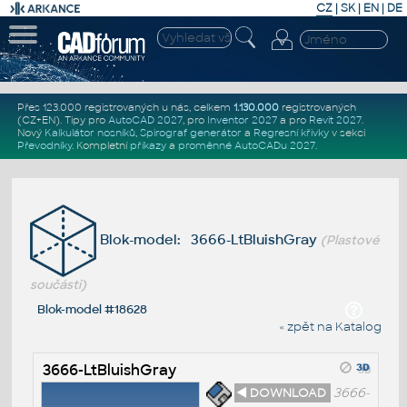
CZ
|
SK
|
EN
|
DE
Přes 123.000 registrovaných u nás, celkem
1.130.000
registrovaných
(CZ+EN)
. Tipy pro
AutoCAD 2027
, pro
Inventor 2027
a pro
Revit 2027
.
Nový
Kalkulátor nosníků
,
Spirograf generátor
a
Regresní křivky
v sekci
Převodníky
.
Kompletní
příkazy
a
proměnné AutoCADu 2027
.
Blok-model: 3666-LtBluishGray
(Plastové
součásti)
Blok-model #18628
« zpět na Katalog
3666-LtBluishGray
◄ DOWNLOAD
3666-