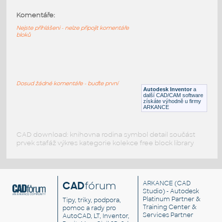
Komentáře:
11477-Black
:
Lego 11477-Black
Nejste přihlášeni - nelze připojit komentáře
bloků
IPT
Plastové součásti
11253-Black
:
Lego 11253-Black
Dosud žádné komentáře - buďte první
Autodesk Inventor
a
IPT
Plastové součásti
další CAD/CAM software
získáte výhodně u firmy
ARKANCE
CAD download: knihovna rodina symbol detail součást
prvek stafáž výkres kategorie kolekce free block library
CAD
fórum
ARKANCE
(CAD
Studio) - Autodesk
Platinum Partner &
Tipy, triky, podpora,
Training Center &
pomoc a rady pro
Services Partner
AutoCAD, LT, Inventor,