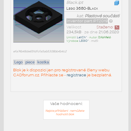
Black.ipt
Lego 3680-Black
kat:
Plastové součásti
Inventor part IPT2019
Velikost
Staženo:
7
x
234,5kB
• ze dne
21.06.2020
Umístil:
LatCh^
• Autor:
D.Kohfeld
•
Výrobce:
LEGO^
•
md5:
efa74b48de651dfcfa5ab5308bb4b4c2
Lego
piece
kostka
Blok je k dispozici jen pro registrované členy webu
CADforum.cz. Přihlaste se -
registrace
je bezplatná.
Vaše hodnocení:
Nejste přihlášeni - nemůžete
hodnotit blok