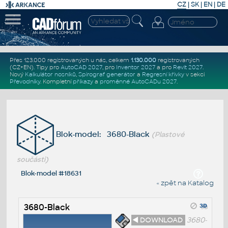
CZ
|
SK
|
EN
|
DE
Přes 123.000 registrovaných u nás, celkem
1.130.000
registrovaných
(CZ+EN)
. Tipy pro
AutoCAD 2027
, pro
Inventor 2027
a pro
Revit 2027
.
Nový
Kalkulátor nosníků
,
Spirograf generátor
a
Regresní křivky
v sekci
Převodníky
.
Kompletní
příkazy
a
proměnné AutoCADu 2027
.
Blok-model: 3680-Black
(Plastové
součásti)
Blok-model #18631
« zpět na Katalog
3680-Black
◄ DOWNLOAD
3680-