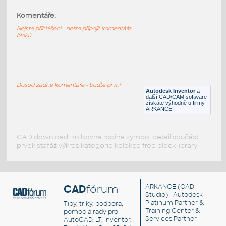
Komentáře:
4073-FlatSilver
:
Lego 4073-FlatSilver
Nejste přihlášeni - nelze připojit komentáře
bloků
IPT
Plastové součásti
4073-DkBluishGray
:
Lego 4073-DkBluishGray
Dosud žádné komentáře - buďte první
Autodesk Inventor
a
IPT
Plastové součásti
další CAD/CAM software
získáte výhodně u firmy
ARKANCE
CAD download: knihovna rodina symbol detail součást
prvek stafáž výkres kategorie kolekce free block library
CAD
fórum
ARKANCE
(CAD
Studio) - Autodesk
Platinum Partner &
Tipy, triky, podpora,
Training Center &
pomoc a rady pro
Services Partner
AutoCAD, LT, Inventor,