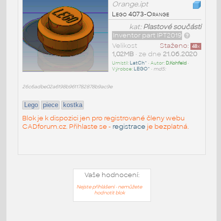
Orange.ipt
Lego 4073-Orange
kat:
Plastové součásti
Inventor part IPT2019
Velikost
Staženo:
48
x
1,02MB
• ze dne
21.06.2020
Umístil:
LatCh^
• Autor:
D.Kohfeld
•
Výrobce:
LEGO^
•
md5:
26c6adbe02a6198b9611782878b9ac9e
Lego
piece
kostka
Blok je k dispozici jen pro registrované členy webu
CADforum.cz. Přihlaste se -
registrace
je bezplatná.
Vaše hodnocení:
Nejste přihlášeni - nemůžete
hodnotit blok