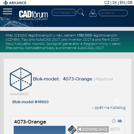
CZ
|
SK
|
EN
|
DE
Přes 123.000 registrovaných u nás, celkem
1.130.000
registrovaných
(CZ+EN)
. Tipy pro
AutoCAD 2027
, pro
Inventor 2027
a pro
Revit 2027
.
Nový
Kalkulátor nosníků
,
Spirograf generátor
a
Regresní křivky
v sekci
Převodníky
.
Kompletní
příkazy
a
proměnné AutoCADu 2027
.
Blok-model: 4073-Orange
(Plastové
součásti)
Blok-model #18693
« zpět na Katalog
4073-Orange
◄ DOWNLOAD
4073-