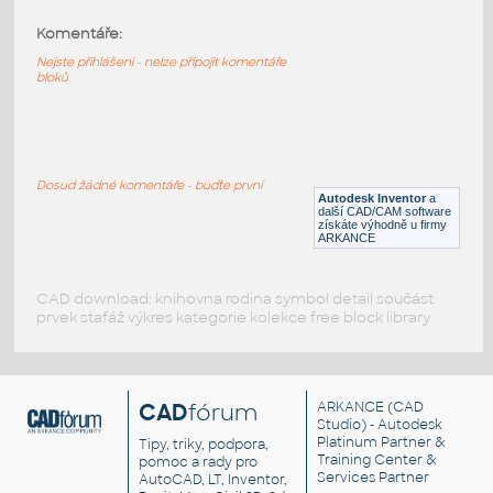
Komentáře:
4073-FlatSilver
:
Lego 4073-FlatSilver
Nejste přihlášeni - nelze připojit komentáře
bloků
IPT
Plastové součásti
4073-DkBluishGray
:
Lego 4073-DkBluishGray
Dosud žádné komentáře - buďte první
Autodesk Inventor
a
IPT
Plastové součásti
další CAD/CAM software
získáte výhodně u firmy
ARKANCE
CAD download: knihovna rodina symbol detail součást
prvek stafáž výkres kategorie kolekce free block library
CAD
fórum
ARKANCE
(CAD
Studio) - Autodesk
Platinum Partner &
Tipy, triky, podpora,
Training Center &
pomoc a rady pro
Services Partner
AutoCAD, LT, Inventor,