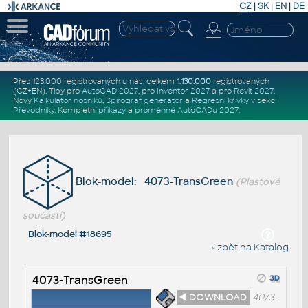
CZ
|
SK
|
EN
|
DE
Přes 123.000 registrovaných u nás, celkem
1.130.000
registrovaných
(CZ+EN)
. Tipy pro
AutoCAD 2027
, pro
Inventor 2027
a pro
Revit 2027
.
Nový
Kalkulátor nosníků
,
Spirograf generátor
a
Regresní křivky
v sekci
Převodníky
.
Kompletní
příkazy
a
proměnné AutoCADu 2027
.
Blok-model: 4073-TransGreen
(Plastové
součásti)
Blok-model #18695
« zpět na Katalog
4073-TransGreen
◄ DOWNLOAD
4073-