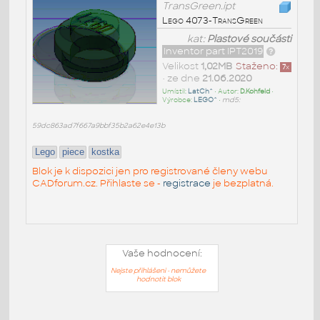
TransGreen.ipt
Lego 4073-TransGreen
kat:
Plastové součásti
Inventor part IPT2019
Velikost
1,02MB
Staženo:
7
x
• ze dne
21.06.2020
Umístil:
LatCh^
• Autor:
D.Kohfeld
•
Výrobce:
LEGO^
•
md5:
59dc863ad7f667a9bbf35b2a62e4e13b
Lego
piece
kostka
Blok je k dispozici jen pro registrované členy webu
CADforum.cz. Přihlaste se -
registrace
je bezplatná.
Vaše hodnocení:
Nejste přihlášeni - nemůžete
hodnotit blok