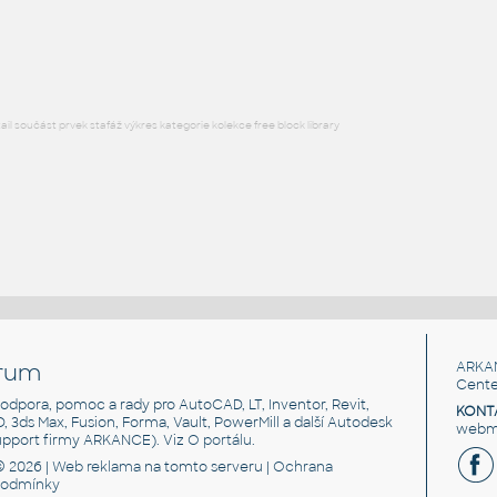
Lego 4286-DkBluishGray
IPT
Plastové součásti
l součást prvek stafáž výkres kategorie kolekce free block library
rum
ARKA
Cente
, podpora, pomoc a rady pro AutoCAD, LT, Inventor, Revit,
KONT
3D, 3ds Max, Fusion, Forma, Vault, PowerMill a další Autodesk
webma
support firmy ARKANCE). Viz
O portálu
.
© 2026 |
Web reklama
na tomto serveru |
Ochrana
podmínky