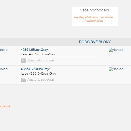
Vaše hodnocení:
Nejste přihlášeni - nemůžete
hodnotit blok
PODOB
4286-LtBluishGray
:
ře bloků
Lego 4286-LtBluishGray
IPT
Plastové součásti
4286-DkBluishGray
: