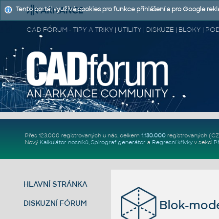
Tento portál využívá cookies pro funkce přihlášení a pro Google rek
CAD FÓRUM - TIPY A TRIKY | UTILITY | DISKUZE | BLOKY |
Přes 123.000 registrovaných u nás, celkem
1.130.000
registrovaných (C
Nový
Kalkulátor nosníků
,
Spirograf generátor
a
Regresní křivky
v sekci
P
HLAVNÍ STRÁNKA
Blok-mode
DISKUZNÍ FÓRUM