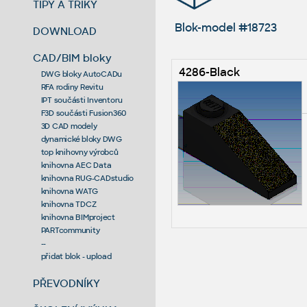
TIPY A TRIKY
Blok-model #18723
DOWNLOAD
CAD/BIM bloky
4286-Black
DWG bloky AutoCADu
RFA rodiny Revitu
IPT součásti Inventoru
F3D součásti Fusion360
3D CAD modely
dynamické bloky DWG
top knihovny výrobců
knihovna AEC Data
knihovna RUG-CADstudio
knihovna WATG
knihovna TDCZ
knihovna BIMproject
PARTcommunity
--
přidat blok - upload
PŘEVODNÍKY