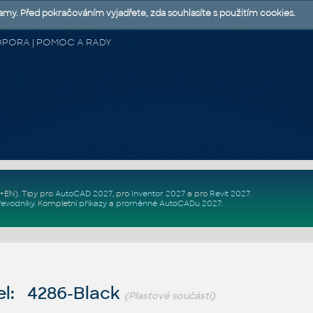
lamy. Před pokračováním vyjadřete, zda souhlasíte s použitím cookies.
 PODPORA | POMOC A RADY
Z+EN)
. Tipy pro
AutoCAD 2027
, pro
Inventor 2027
a pro
Revit 2027
.
řevodníky
.
Kompletní
příkazy
a
proměnné AutoCADu 2027
.
l: 4286-Black
(Plastové součásti)