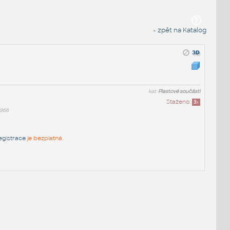
« zpět na Katalog
kat:
Plastové součásti
Staženo:
3
x
966
egistrace
je bezplatná.