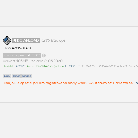
◄ DOWNLOAD
4286-Black.ipt
Lego 4286-Black
Inventor part IPT2019
Velikost
1,05MB
• ze dne
21.06.2020
Umístil:
LatCh^
• Autor:
D.Kohfeld
• Výrobce:
LEGO^
•
md5: 18486659b97e068d370f8b3c64205
Lego
piece
kostka
Blok je k dispozici jen pro registrované členy webu CADforum.cz. Přihlaste se -
r