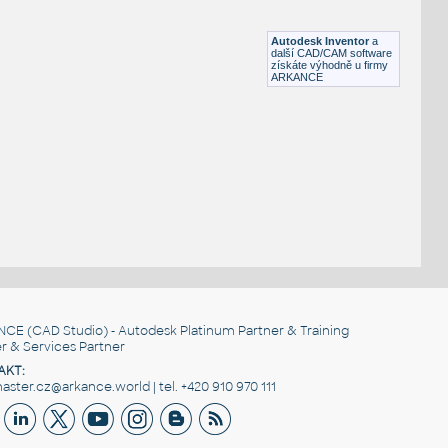
Lego 11253-Black
IPT
Plastové součásti
Autodesk Inventor
a
další CAD/CAM software
získáte výhodně u firmy
ARKANCE
NCE
(CAD Studio) - Autodesk Platinum Partner & Training
r & Services Partner
AKT:
ster.cz@arkance.world | tel. +420 910 970 111