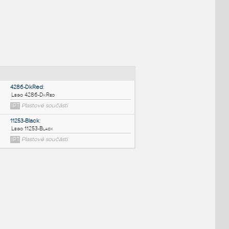
NÉ BLOKY
:
4286-DkRed
:
Lego 4286-DkRed
IPT
Plastové součásti
11253-Black
: