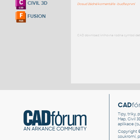
CIVIL 3D
Dosud žádné komentáře - buďte první
FUSION
CAD download: knihovna rodina symbol detai
CAD
fó
Tipy, triky
Map, Civil 
aplikace (
Copyright 
soukromí, 