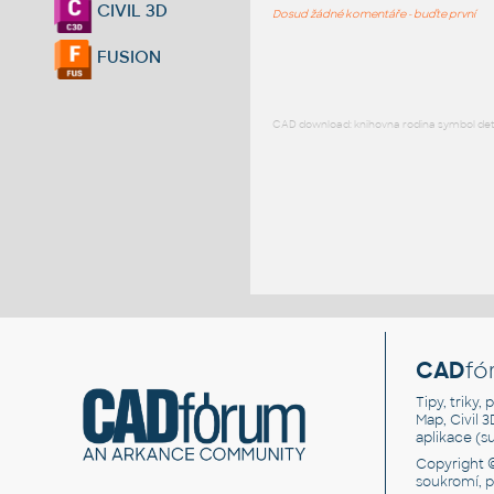
CIVIL 3D
Dosud žádné komentáře - buďte první
FUSION
CAD download: knihovna rodina symbol detai
CAD
fó
Tipy, triky
Map, Civil 
aplikace (
Copyright 
soukromí, 