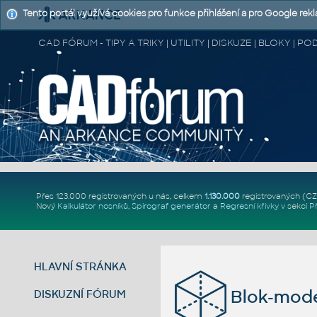
Tento portál využívá cookies pro funkce přihlášení a pro Google rek
CAD FÓRUM - TIPY A TRIKY | UTILITY | DISKUZE | BLOKY |
Přes 123.000 registrovaných u nás, celkem
1.130.000
registrovaných (C
Nový
Kalkulátor nosníků
,
Spirograf generátor
a
Regresní křivky
v sekci
P
HLAVNÍ STRÁNKA
Blok-mode
DISKUZNÍ FÓRUM