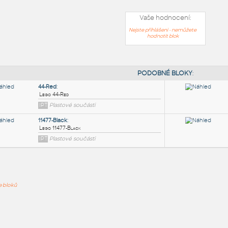
Vaše hodnocení:
Nejste přihlášeni - nemůžete
hodnotit blok
PODOB
44-Red
:
ře bloků
Lego 44-Red
IPT
Plastové součásti
11477-Black
: