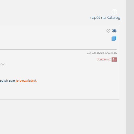
« zpět na Katalog
kat:
Plastové součásti
Staženo:
8
x
f2a3
egistrace
je bezplatná.