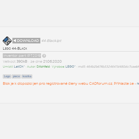
◄ DOWNLOAD
44-Black.ipt
Lego 44-Black
Inventor part IPT2019
Velikost
390kB
• ze dne
21.06.2020
Umístil:
LatCh^
• Autor:
D.Kohfeld
• Výrobce:
LEGO^
•
md5: 464b2b674b3324647d480dc7caeb
Lego
piece
kostka
Blok je k dispozici jen pro registrované členy webu CADforum.cz. Přihlaste se -
r