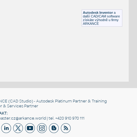
Lego 11253-Black
IPT
Plastové součásti
Autodesk Inventor
a
další CAD/CAM software
získáte výhodně u firmy
ARKANCE
NCE
(CAD Studio) - Autodesk Platinum Partner & Training
r & Services Partner
AKT:
ster.cz@arkance.world | tel. +420 910 970 111