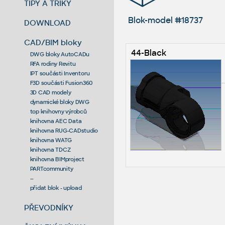
TIPY A TRIKY
Blok-model #18737
DOWNLOAD
CAD/BIM bloky
44-Black
DWG bloky AutoCADu
RFA rodiny Revitu
IPT součásti Inventoru
F3D součásti Fusion360
3D CAD modely
dynamické bloky DWG
top knihovny výrobců
knihovna AEC Data
knihovna RUG-CADstudio
knihovna WATG
knihovna TDCZ
knihovna BIMproject
PARTcommunity
--
přidat blok - upload
PŘEVODNÍKY