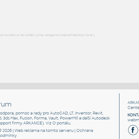
Lego 11477-Black
IPT
Plastové součásti
l součást prvek stafáž výkres kategorie kolekce free block library
rum
ARKA
Cente
, podpora, pomoc a rady pro AutoCAD, LT, Inventor, Revit,
KONT
3D, 3ds Max, Fusion, Forma, Vault, PowerMill a další Autodesk
webma
support firmy ARKANCE). Viz
O portálu
.
© 2026 |
Web reklama
na tomto serveru |
Ochrana
podmínky