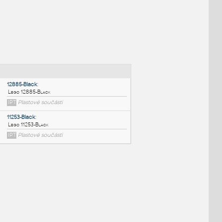
NÉ BLOKY
:
12885-Black
:
Lego 12885-Black
IPT
Plastové součásti
11253-Black
: