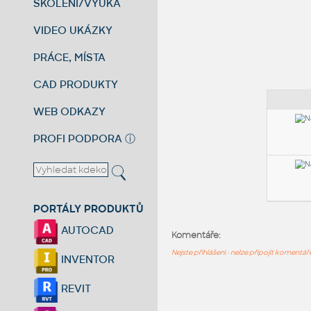
ŠKOLENÍ/VÝUKA
VIDEO UKÁZKY
PRÁCE, MÍSTA
CAD PRODUKTY
WEB ODKAZY
PROFI PODPORA
ⓘ
PORTÁLY PRODUKTŮ
AUTOCAD
Komentáře:
Nejste přihlášeni - nelze připojit komentá
INVENTOR
REVIT