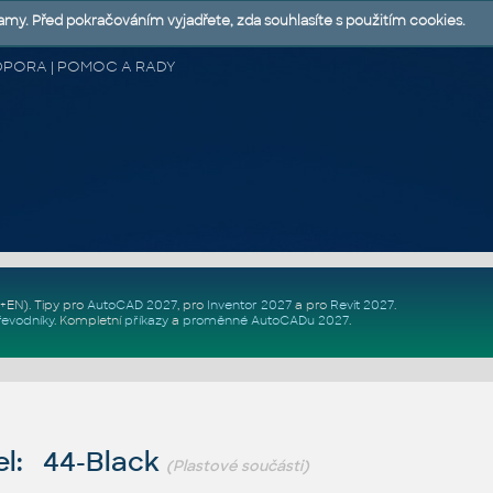
lamy. Před pokračováním vyjadřete, zda souhlasíte s použitím cookies.
 PODPORA | POMOC A RADY
Z+EN)
. Tipy pro
AutoCAD 2027
, pro
Inventor 2027
a pro
Revit 2027
.
řevodníky
.
Kompletní
příkazy
a
proměnné AutoCADu 2027
.
l: 44-Black
(Plastové součásti)