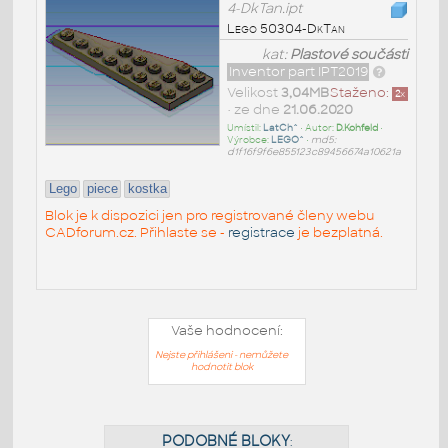
4-DkTan.ipt
Lego 50304-DkTan
kat:
Plastové součásti
Inventor part IPT2019
Velikost
3,04MB
Staženo:
2
x
• ze dne
21.06.2020
Umístil:
LatCh^
• Autor:
D.Kohfeld
•
Výrobce:
LEGO^
•
md5:
d1f16f9f6e855123c89456674a10621a
Lego
piece
kostka
Blok je k dispozici jen pro registrované členy webu
CADforum.cz. Přihlaste se -
registrace
je bezplatná.
Vaše hodnocení:
Nejste přihlášeni - nemůžete
hodnotit blok