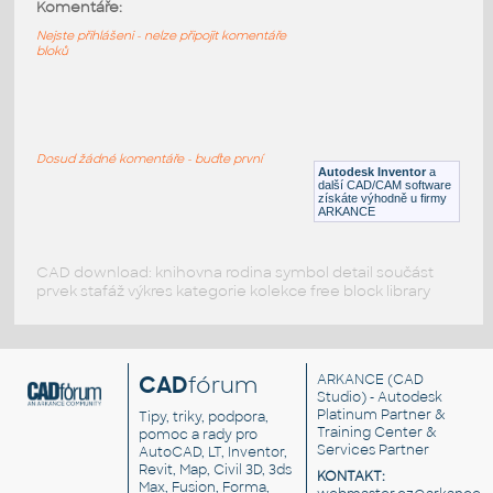
2476-DkTan
:
Komentáře:
Lego 2476-DkTan
Nejste přihlášeni - nelze připojit komentáře
bloků
IPT
Plastové součásti
15573-DkTan
:
Lego 15573-DkTan
Dosud žádné komentáře - buďte první
Autodesk Inventor
a
IPT
Plastové součásti
další CAD/CAM software
získáte výhodně u firmy
ARKANCE
CAD download: knihovna rodina symbol detail součást
prvek stafáž výkres kategorie kolekce free block library
CAD
fórum
ARKANCE
(CAD
Studio) - Autodesk
Platinum Partner &
Tipy, triky, podpora,
Training Center &
pomoc a rady pro
Services Partner
AutoCAD, LT, Inventor,
Revit, Map, Civil 3D, 3ds
KONTAKT:
Max, Fusion, Forma,