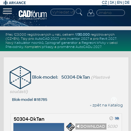
CZ
|
SK
|
EN
|
DE
Přes 123.000 registrovaných u nás, celkem
1.130.000
registrovaných
(CZ+EN)
. Tipy pro
AutoCAD 2027
, pro
Inventor 2027
a pro
Revit 2027
.
Nový
Kalkulátor nosníků
,
Spirograf generátor
a
Regresní křivky
v sekci
Převodníky
.
Kompletní
příkazy
a
proměnné AutoCADu 2027
.
Blok-model: 50304-DkTan
(Plastové
součásti)
Blok-model #18785
« zpět na Katalog
50304-DkTan
◄ DOWNLOAD
5030