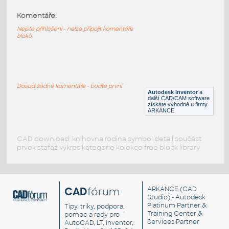
Komentáře:
52107-Black
:
Lego 52107-Black
Nejste přihlášeni - nelze připojit komentáře
bloků
IPT
Plastové součásti
11203-LtBluishGray
:
Lego 11203-LtBluishGray
Dosud žádné komentáře - buďte první
Autodesk Inventor
a
IPT
Plastové součásti
další CAD/CAM software
získáte výhodně u firmy
ARKANCE
CAD download: knihovna rodina symbol detail součást
prvek stafáž výkres kategorie kolekce free block library
CAD
fórum
ARKANCE
(CAD
Studio) - Autodesk
Platinum Partner &
Tipy, triky, podpora,
Training Center &
pomoc a rady pro
Services Partner
AutoCAD, LT, Inventor,