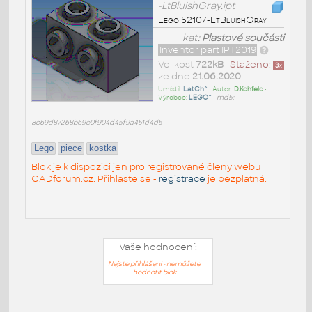
-LtBluishGray.ipt
Lego 52107-LtBluishGray
kat:
Plastové součásti
Inventor part IPT2019
Velikost
722kB
•
Staženo:
3
x
ze dne
21.06.2020
Umístil:
LatCh^
• Autor:
D.Kohfeld
•
Výrobce:
LEGO^
•
md5:
8c69d87268b69e0f904d45f9a451d4d5
Lego
piece
kostka
Blok je k dispozici jen pro registrované členy webu
CADforum.cz. Přihlaste se -
registrace
je bezplatná.
Vaše hodnocení:
Nejste přihlášeni - nemůžete
hodnotit blok