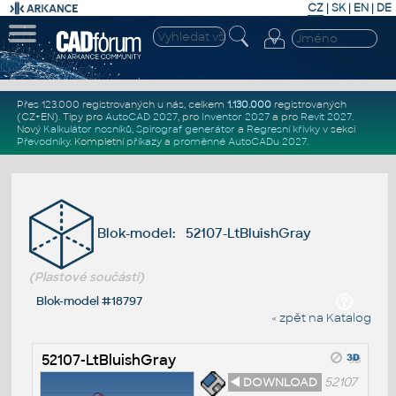
CZ
|
SK
|
EN
|
DE
Přes 123.000 registrovaných u nás, celkem
1.130.000
registrovaných
(CZ+EN)
. Tipy pro
AutoCAD 2027
, pro
Inventor 2027
a pro
Revit 2027
.
Nový
Kalkulátor nosníků
,
Spirograf generátor
a
Regresní křivky
v sekci
Převodníky
.
Kompletní
příkazy
a
proměnné AutoCADu 2027
.
Blok-model: 52107-LtBluishGray
(Plastové součásti)
Blok-model #18797
« zpět na Katalog
52107-LtBluishGray
◄ DOWNLOAD
52107