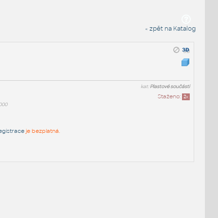
« zpět na Katalog
kat:
Plastové součásti
Staženo:
2
x
000
egistrace
je bezplatná.