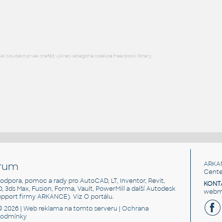
Lego 52107-LtBluishGray
IPT
Plastové součásti
l součást prvek stafáž výkres kategorie kolekce free block library
rum
ARKA
Cente
, podpora, pomoc a rady pro AutoCAD, LT, Inventor, Revit,
KONT
3D, 3ds Max, Fusion, Forma, Vault, PowerMill a další Autodesk
webma
support firmy ARKANCE). Viz
O portálu
.
© 2026 |
Web reklama
na tomto serveru |
Ochrana
podmínky