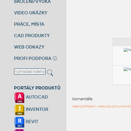
ŠKOLENÍ/VÝUKA
VIDEO UKÁZKY
PRÁCE, MÍSTA
CAD PRODUKTY
WEB ODKAZY
PROFI PODPORA
ⓘ
PORTÁLY PRODUKTŮ
AUTOCAD
Komentáře:
Nejste přihlášeni - nelze připojit komentá
INVENTOR
REVIT