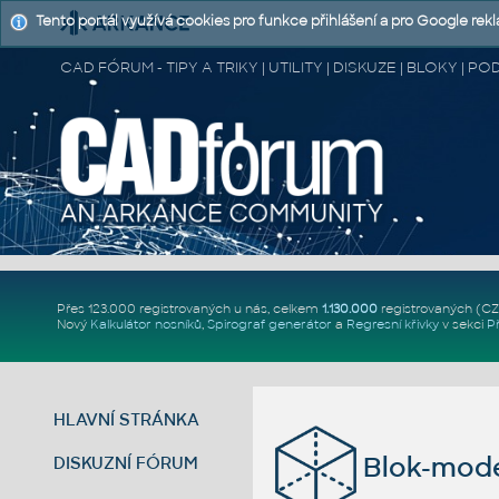
Tento portál využívá cookies pro funkce přihlášení a pro Google rek
CAD FÓRUM - TIPY A TRIKY | UTILITY | DISKUZE | BLOKY |
Přes 123.000 registrovaných u nás, celkem
1.130.000
registrovaných (C
Nový
Kalkulátor nosníků
,
Spirograf generátor
a
Regresní křivky
v sekci
P
HLAVNÍ STRÁNKA
Blok-mode
DISKUZNÍ FÓRUM