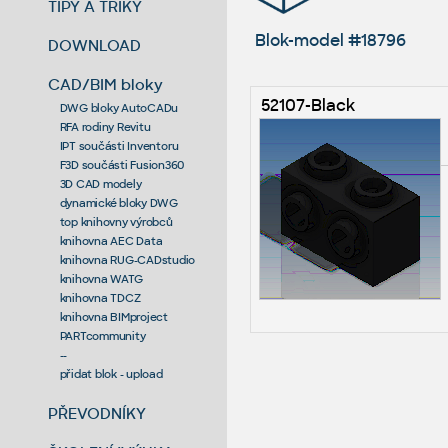
TIPY A TRIKY
Blok-model #18796
DOWNLOAD
CAD/BIM bloky
52107-Black
DWG bloky AutoCADu
RFA rodiny Revitu
IPT součásti Inventoru
F3D součásti Fusion360
3D CAD modely
dynamické bloky DWG
top knihovny výrobců
knihovna AEC Data
knihovna RUG-CADstudio
knihovna WATG
knihovna TDCZ
knihovna BIMproject
PARTcommunity
--
přidat blok - upload
PŘEVODNÍKY