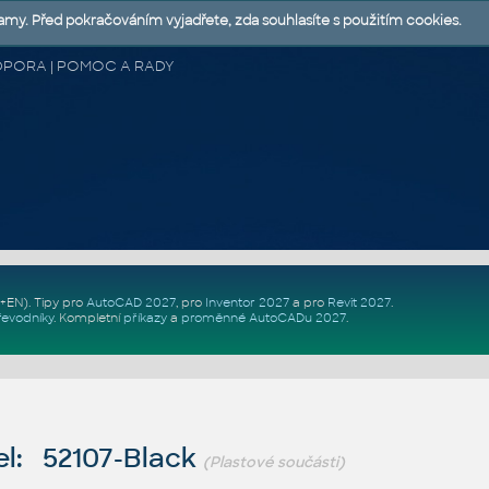
lamy. Před pokračováním vyjadřete, zda souhlasíte s použitím cookies.
 PODPORA | POMOC A RADY
Z+EN)
. Tipy pro
AutoCAD 2027
, pro
Inventor 2027
a pro
Revit 2027
.
řevodníky
.
Kompletní
příkazy
a
proměnné AutoCADu 2027
.
l: 52107-Black
(Plastové součásti)