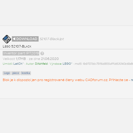
◄ DOWNLOAD
52107-Black.ipt
Lego 52107-Black
Inventor part IPT2019
Velikost
1,17MB
• ze dne
21.06.2020
Umístil:
LatCh^
• Autor:
D.Kohfeld
• Výrobce:
LEGO^
•
md5: 1b9707dc75f6d855dffd63040c6b8
Lego
piece
kostka
Blok je k dispozici jen pro registrované členy webu CADforum.cz. Přihlaste se -
r