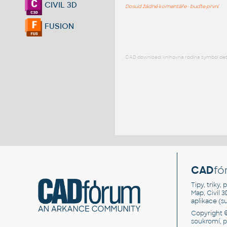
CIVIL 3D
Dosud žádné komentáře - buďte první
FUSION
CAD download: knihovna rodina symbol detai
CAD
fó
Tipy, triky
Map, Civil 
aplikace (
Copyright 
soukromí, 