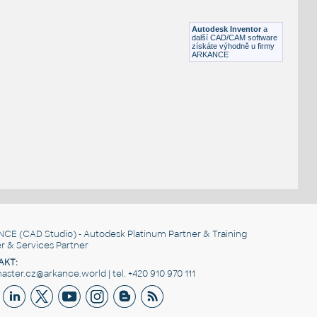
Lego 11253-Black
IPT
Plastové součásti
Autodesk Inventor
a
další CAD/CAM software
získáte výhodně u firmy
ARKANCE
NCE
(CAD Studio) - Autodesk Platinum Partner & Training
r & Services Partner
AKT:
ster.cz@arkance.world | tel. +420 910 970 111