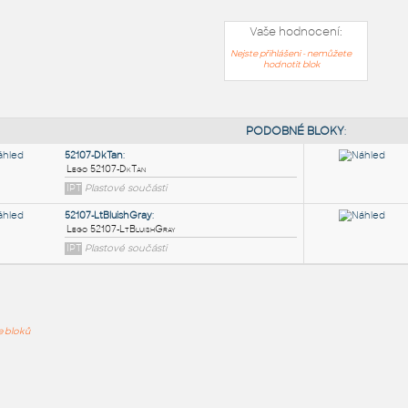
Vaše hodnocení:
Nejste přihlášeni - nemůžete
hodnotit blok
PODOB
52107-DkTan
:
ře bloků
Lego 52107-DkTan
IPT
Plastové součásti
52107-LtBluishGray
: