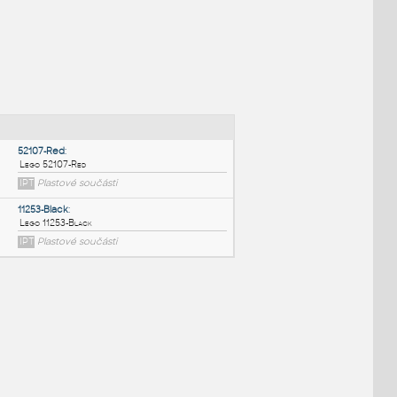
NÉ BLOKY
:
52107-Red
:
Lego 52107-Red
IPT
Plastové součásti
11253-Black
: