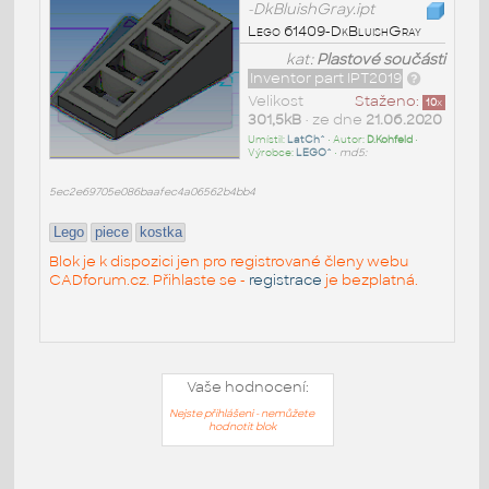
-DkBluishGray.ipt
Lego 61409-DkBluishGray
kat:
Plastové součásti
Inventor part IPT2019
Velikost
Staženo:
10
x
301,5kB
• ze dne
21.06.2020
Umístil:
LatCh^
• Autor:
D.Kohfeld
•
Výrobce:
LEGO^
•
md5:
5ec2e69705e086baafec4a06562b4bb4
Lego
piece
kostka
Blok je k dispozici jen pro registrované členy webu
CADforum.cz. Přihlaste se -
registrace
je bezplatná.
Vaše hodnocení:
Nejste přihlášeni - nemůžete
hodnotit blok