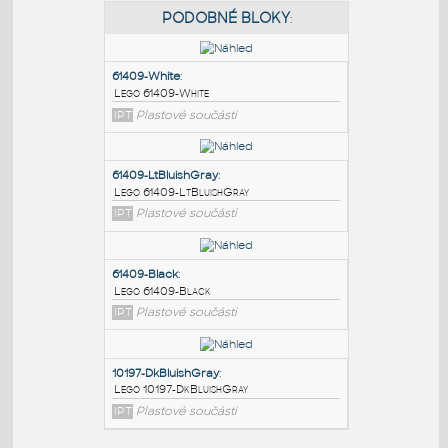
PODOBNÉ BLOKY
:
61409-White
:
Lego 61409-White
IPT
Plastové součásti
61409-LtBluishGray
:
Lego 61409-LtBluishGray
IPT
Plastové součásti