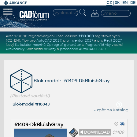
CZ
|
SK
|
EN
|
DE
Přes 123.000 registrovaných u nás, celkem
1.130.000
registrovaných
(CZ+EN)
. Tipy pro
AutoCAD 2027
, pro
Inventor 2027
a pro
Revit 2027
.
Nový
Kalkulátor nosníků
,
Spirograf generátor
a
Regresní křivky
v sekci
Převodníky
.
Kompletní
příkazy
a
proměnné AutoCADu 2027
.
Blok-model: 61409-DkBluishGray
(Plastové součásti)
Blok-model #18843
« zpět na Katalog
61409-DkBluishGray
◄ DOWNLOAD
61409