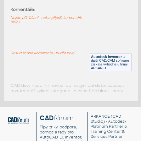
Komentáře:
61409-Black
:
Lego 61409-Black
Nejste přihlášeni - nelze připojit komentáře
bloků
IPT
Plastové součásti
10197-DkBluishGray
:
Lego 10197-DkBluishGray
Dosud žádné komentáře - buďte první
Autodesk Inventor
a
IPT
Plastové součásti
další CAD/CAM software
získáte výhodně u firmy
ARKANCE
CAD download: knihovna rodina symbol detail součást
prvek stafáž výkres kategorie kolekce free block library
CAD
fórum
ARKANCE
(CAD
Studio) - Autodesk
Platinum Partner &
Tipy, triky, podpora,
Training Center &
pomoc a rady pro
Services Partner
AutoCAD, LT, Inventor,