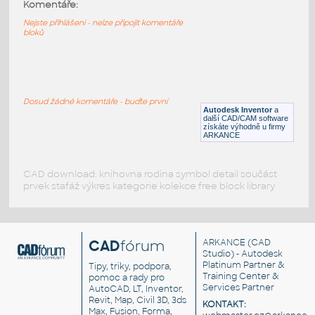
61409-DkBluishGray
:
Komentáře:
Lego 61409-DkBluishGray
Nejste přihlášeni - nelze připojit komentáře
bloků
IPT
Plastové součásti
11253-Black
:
Lego 11253-Black
Dosud žádné komentáře - buďte první
Autodesk Inventor
a
IPT
Plastové součásti
další CAD/CAM software
získáte výhodně u firmy
ARKANCE
CAD download: knihovna rodina symbol detail součást
prvek stafáž výkres kategorie kolekce free block library
CAD
fórum
ARKANCE
(CAD
Studio) - Autodesk
Platinum Partner &
Tipy, triky, podpora,
Training Center &
pomoc a rady pro
Services Partner
AutoCAD, LT, Inventor,
Revit, Map, Civil 3D, 3ds
KONTAKT:
Max, Fusion, Forma,