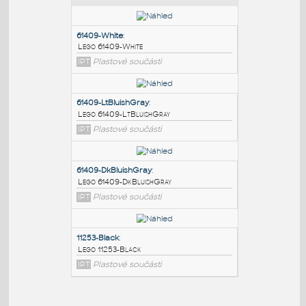
PODOBNÉ BLOKY
:
61409-White
:
Lego 61409-White
IPT
Plastové součásti
61409-LtBluishGray
:
Lego 61409-LtBluishGray
IPT
Plastové součásti