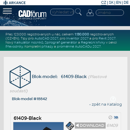
CZ
|
SK
|
EN
|
DE
Přes 123.000 registrovaných u nás, celkem
1.130.000
registrovaných
(CZ+EN)
. Tipy pro
AutoCAD 2027
, pro
Inventor 2027
a pro
Revit 2027
.
Nový
Kalkulátor nosníků
,
Spirograf generátor
a
Regresní křivky
v sekci
Převodníky
.
Kompletní
příkazy
a
proměnné AutoCADu 2027
.
Blok-model: 61409-Black
(Plastové
součásti)
Blok-model #18842
« zpět na Katalog
61409-Black
◄ DOWNLOAD
61409