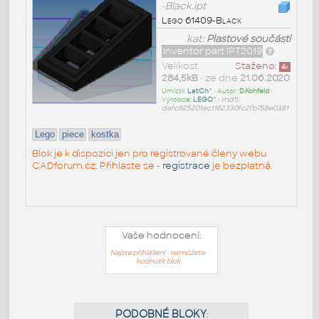
-Black.ipt
Lego 61409-Black
kat:
Plastové součásti
Inventor part IPT2019
Velikost
Staženo:
4
x
284,5kB
• ze dne
21.06.2020
Umístil:
LatCh^
• Autor:
D.Kohfeld
•
Výrobce:
LEGO^
•
md5:
dafc825201ac1162330fc2fb758e0381
Lego
piece
kostka
Blok je k dispozici jen pro registrované členy webu
CADforum.cz. Přihlaste se -
registrace
je bezplatná.
Vaše hodnocení:
Nejste přihlášeni - nemůžete
hodnotit blok